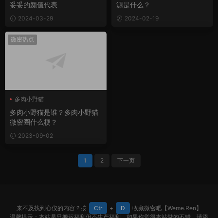
妥妥的颜值代表
源是什么？
2024-03-29
2024-02-19
微密热点
多肉小野猫
多肉小野猫微密圈
多肉小野猫是谁？多肉小野猫
微密圈什么梗？
2023-09-02
1
2
下一页
来不及找到心仪的内容？按
Ctr
+
D
收藏微密吧【Weme.Ren】
温馨提示：本站是只搬运福利但不生产福利。如果你觉得本站做的不错，请添