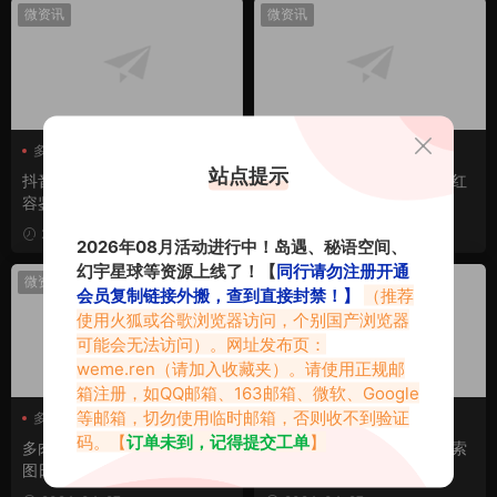
微资讯
微资讯
多肉小野猫
多肉小野猫
多肉小野猫维密圈
站点提示
抖音多肉小野猫维密圈视频内
惊！多肉小野猫凭何称霸网红
容鉴赏
圈？
2024-08-14
2024-06-25
2026年08月活动进行中！岛遇、秘语空间、
幻宇星球等资源上线了！【
同行请勿注册开通
微资讯
微密热点
会员复制链接外搬，查到直接封禁！】
（推荐
使用火狐或谷歌浏览器访问，个别国产浏览器
可能会无法访问）。网址发布页：
weme.ren
（请加入收藏夹）。请使用正规邮
箱注册，如QQ邮箱、163邮箱、微软、Google
等邮箱，切勿使用临时邮箱，否则收不到验证
多肉小野猫
多肉小野猫微密
多肉小野猫
多肉小野猫黑瓜吃料网
码。【
订单未到，记得提交工单
】
多肉小野猫个人介绍，微密视
多肉小野猫黑瓜吃料网：探索
黑瓜吃料网
图日常大鉴赏
美食世界的奇妙之旅