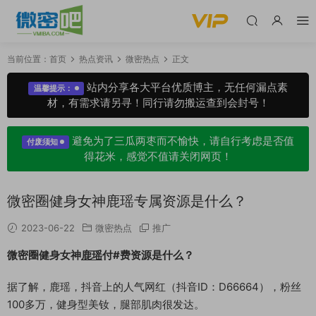
当前位置：
首页
热点资讯
微密热点
正文
站内分享各大平台优质博主，无任何漏点素
温馨提示：
材，有需求请另寻！同行请勿搬运查到会封号！
避免为了三瓜两枣而不愉快，请自行考虑是否值
付废须知
得花米，感觉不值请关闭网页！
微密圈健身女神鹿瑶专属资源是什么？
2023-06-22
微密热点
推广
微密圈健身女神
鹿瑶
付#费资源是什么？
据了解，鹿瑶，抖音上的人气网红（抖音ID：D66664），粉丝
100多万，健身型美钕，腿部肌肉很发达。