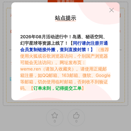
重要声明
本站资源均来自网络分享，如有侵犯你的权益请私信留言
收到
站点提示
留言后，我们会第一时间进行审核后删除。
站内资源为网友个人学习或测试研究使用，未经原版权作者许
2026年08月活动进行中！岛遇、秘语空间、
可,禁止用于任何商业途径！请在下载24小时内删除！
幻宇星球等资源上线了！【
同行请勿注册开通
会员复制链接外搬，查到直接封禁！】
（推荐
如果遇到付费才可获取的素材，建议升级
对应的VIP。
使用火狐或谷歌浏览器访问，个别国产浏览器
可能会无法访问）。网址发布页：
全站付费素材可提供补档服务
“
均有备份
”，
素材以主流网盘分
weme.ren
（请加入收藏夹）。请使用正规邮
享。
箱注册，如QQ邮箱、163邮箱、微软、Google
以7z、7z分卷格式压缩，
解压应下载对应的软件操作，
电脑：
等邮箱，切勿使用临时邮箱，否则收不到验证
7-zip；安卓：zarchiver；苹果：解压专家
码。【
订单未到，记得提交工单
】
其它更多疑问请查看站内帮助中心！
0
0