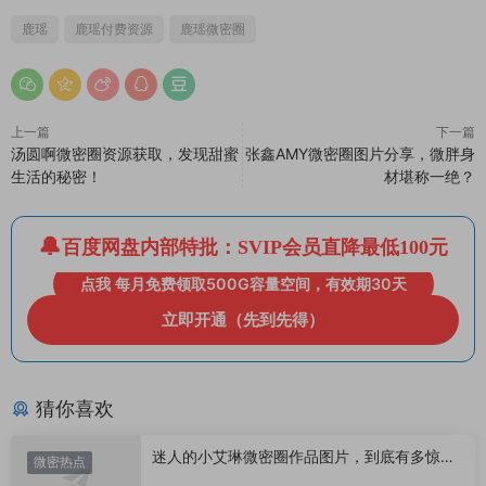
鹿瑶
鹿瑶付费资源
鹿瑶微密圈
上一篇
下一篇
汤圆啊微密圈资源获取，发现甜蜜
张鑫AMY微密圈图片分享，微胖身
生活的秘密！
材堪称一绝？
百度网盘内部特批：SVIP会员直降最低100元
点我 每月免费领取500G容量空间，有效期30天
立即开通（先到先得）
猜你喜欢
迷人的小艾琳微密圈作品图片，到底有多惊
微密热点
艳？