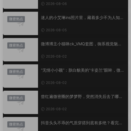
2026-08-06
迷人的小艾琳ins照片里，藏着多少不为人知的
微密热点
小心思？
2026-08-05
微博博主小猫咪ck_VMQ套图，御系视觉魅力
微密热点
代表
2026-08-02
“无情小小颖”：肤白貌美的“卡姿兰”眼眸，微密
微密热点
圈里的视觉盛宴
2026-08-02
曾红遍微密圈的梦梦野，突然消失后去了哪
微密热点
里？
2026-08-02
抖音头头不乖的气质穿搭到底有多绝？看完想
微密热点
照搬整套