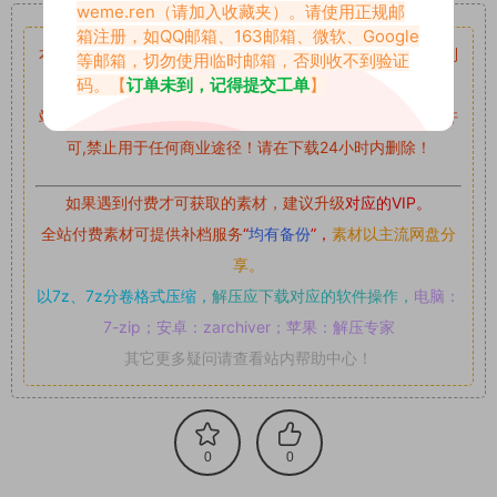
重要声明
weme.ren
（请加入收藏夹）。请使用正规邮
箱注册，如QQ邮箱、163邮箱、微软、Google
本站资源均来自网络分享，如有侵犯你的权益请私信留言
收到
等邮箱，切勿使用临时邮箱，否则收不到验证
码。【
订单未到，记得提交工单
】
留言后，我们会第一时间进行审核后删除。
站内资源为网友个人学习或测试研究使用，未经原版权作者许
可,禁止用于任何商业途径！请在下载24小时内删除！
如果遇到付费才可获取的素材，建议升级
对应的VIP。
全站付费素材可提供补档服务
“
均有备份
”，
素材以主流网盘分
享。
以7z、7z分卷格式压缩，
解压应下载对应的软件操作，
电脑：
7-zip；安卓：zarchiver；苹果：解压专家
其它更多疑问请查看站内帮助中心！
0
0