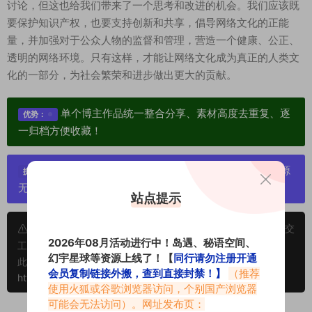
讨论，但这也给我们带来了一个思考和改进的机会。我们应该既
要保护知识产权，也要支持创新和共享，倡导网络文化的正能
量，并加强对于公众人物的监督和管理，营造一个健康、公正、
透明的网络环境。只有这样，才能让网络文化成为真正的人类文
化的一部分，为社会繁荣和进步做出更大的贡献。
单个博主作品统一整合分享、素材高度去重复、逐
优势：
一归档方便收藏！
严禁搬运资源链接，一经发现封号处理，素材资源
提示：
无露点、需求请绕道，关闭本站网页！
站点提示
申明：本文资源均来源网友分享，若侵犯了您的权限可以提交
2026年08月活动进行中！岛遇、秘语空间、
工单处理。
幻宇星球等资源上线了！【
同行请勿注册开通
此外本文章皆属于原创文章，转载请注明出处！原文链接：
会员复制链接外搬，查到直接封禁！】
（推荐
https://www.abcjyw.com/141.html
使用火狐或谷歌浏览器访问，个别国产浏览器
可能会无法访问）。网址发布页：