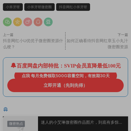
小斧牙呀
小斧牙呀微密圈
抖音网红小斧牙呀
上一篇
下一篇
抖音网红小U优优子微密圈资源什
如何正确看待抖音网红章玉小丸汁
么梗？
微密圈资源
百度网盘内部特批：SVIP会员直降最低100元
点我 每月免费领取500G容量空间，有效期30天
立即开通（先到先得）
猜你喜欢
迷人的小艾琳微密圈作品图片，到底有多惊
微密热点
艳？