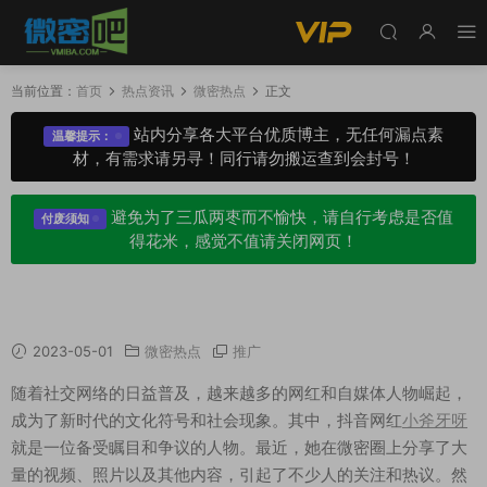
当前位置：
首页
热点资讯
微密热点
正文
站内分享各大平台优质博主，无任何漏点素
温馨提示：
材，有需求请另寻！同行请勿搬运查到会封号！
避免为了三瓜两枣而不愉快，请自行考虑是否值
付废须知
得花米，感觉不值请关闭网页！
抖音网红小斧牙呀微密圈资源什么梗？
2023-05-01
微密热点
推广
随着社交网络的日益普及，越来越多的网红和自媒体人物崛起，
成为了新时代的文化符号和社会现象。其中，抖音网红
小斧牙呀
就是一位备受瞩目和争议的人物。最近，她在微密圈上分享了大
量的视频、照片以及其他内容，引起了不少人的关注和热议。然