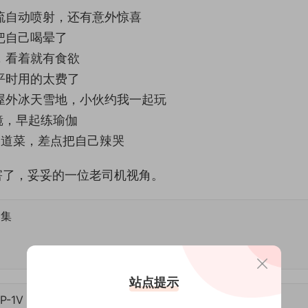
流自动喷射，还有意外惊喜
把自己喝晕了
，看着就有食欲
平时用的太费了
屋外冰天雪地，小伙约我一起玩
镜，早起练瑜伽
一道菜，差点把自己辣哭
害了，妥妥的一位老司机视角。
合集
站点提示
 107.3 MB]