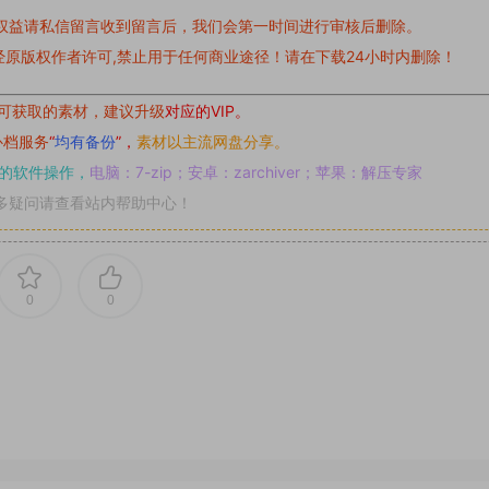
权益请私信留言
收到留言后，我们会第一时间进行审核后删除。
原版权作者许可,禁止用于任何商业途径！请在下载24小时内删除！
可获取的素材，建议升级
对应的VIP。
补档服务
“
均有备份
”，
素材以主流网盘分享。
的软件操作，
电脑：7-zip；安卓：zarchiver；苹果：解压专家
多疑问请查看站内帮助中心！
0
0