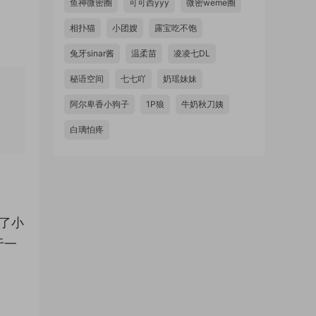
鱼神微密圈
可可西yyy
微密weme圈
相扑猫
小团嫂
露宝吃不饱
兔牙sinar酱
温柔苗
凌凌七DL
秘语空间
七七吖
奶瑶妹妹
阿尔卑香小狗子
1P狼
牛奶秋刀姨
白璃怕疼
了小
于一