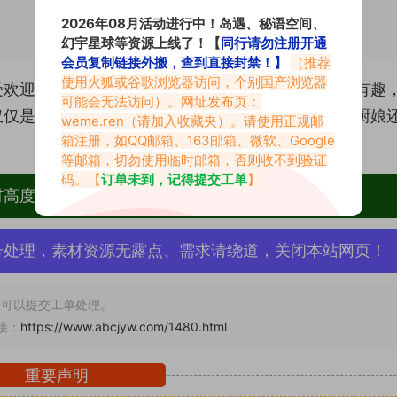
2026年08月活动进行中！岛遇、秘语空间、
幻宇星球等资源上线了！【
同行请勿注册开通
会员复制链接外搬，查到直接封禁！】
（推荐
使用火狐或谷歌浏览器访问，个别国产浏览器
受欢迎的梗和元素，这些元素不仅让观众感到愉快和有趣
可能会无法访问）。网址发布页：
仅仅是烹饪，还有一份天真可爱和无限魅力。相信小厨娘
weme.ren
（请加入收藏夹）。请使用正规邮
箱注册，如QQ邮箱、163邮箱、微软、Google
等邮箱，切勿使用临时邮箱，否则收不到验证
码。【
订单未到，记得提交工单
】
材高度去重复、逐一归档方便收藏！
号处理，素材资源无露点、需求请绕道，关闭本站网页！
可以提交工单处理。
接：
https://www.abcjyw.com/1480.html
重要声明