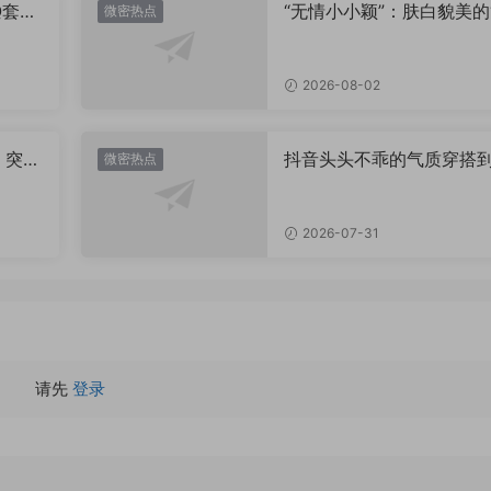
Q套
“无情小小颖”：肤白貌美的
微密热点
姿兰”眼眸，微密圈里的视
盛宴
2026-08-02
，突然
抖音头头不乖的气质穿搭
微密热点
有多绝？看完想照搬整套
2026-07-31
请先
登录