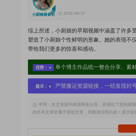
2023-06-27
综上所述，小厨娘的早期视频中涵盖了许多
塑造了小厨娘个性鲜明的形象。她的表现不
带给我们更多的惊喜和感动。
单个博主作品统一整合分享、素
优势：
严禁搬运资源链接，一经发现封
提示：
申明：本文资源均来源网友分享，若侵犯了您的权限
此外本文章皆属于原创文章，转载请注明出处！原文链