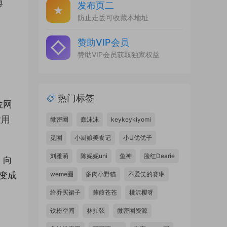
博
发布页二
防止走丢可收藏本地址
赞助VIP会员
赞助VIP会员获取独家权益
热门标签
位网
发用
微密圈
蠢沫沫
keykeykiyomi
觅圈
小厨娘美食记
小U优优子
刘雅萌
陈妮妮uni
鱼神
脸红Dearie
，向
其变成
weme圈
多肉小野猫
不爱笑的赛琳
给乔买裙子
蒹葭苍苍
桃沢樱呀
铁粉空间
林扣弦
微密圈资源