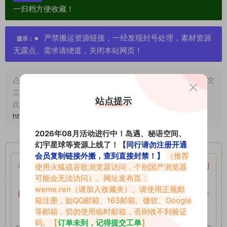
一归档方便收藏！
严禁搬运资源链接，一经发现封号处理，素材资源
提示：
无露点、需求请绕道，关闭本站网页！
申明：本文资源均来源网友分享，若侵犯了您的权限可以提交
工单处理。
站点提示
此外本文章皆属于原创文章，转载请注明出处！原文链接：
https://www.abcjyw.com/1558.html
2026年08月活动进行中！岛遇、秘语空间、
重要声明
幻宇星球等资源上线了！【
同行请勿注册开通
会员复制链接外搬，查到直接封禁！】
（推荐
本站资源均来自网络分享，如有侵犯你的权益请私信留言
收到
使用火狐或谷歌浏览器访问，个别国产浏览器
可能会无法访问）。网址发布页：
留言后，我们会第一时间进行审核后删除。
weme.ren
（请加入收藏夹）。请使用正规邮
站内资源为网友个人学习或测试研究使用，未经原版权作者许
箱注册，如QQ邮箱、163邮箱、微软、Google
可,禁止用于任何商业途径！请在下载24小时内删除！
等邮箱，切勿使用临时邮箱，否则收不到验证
码。【
订单未到，记得提交工单
】