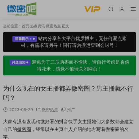
当前位置：
首页
热点资讯
微密热点
正文
站内分享各大平台优质博主，无任何漏点素
温馨提示：
材，有需求请另寻！同行请勿搬运查到会封号！
避免为了三瓜两枣而不愉快，请自行考虑是否值
付废须知
得花米，感觉不值请关闭网页！
为什么现在的女主播都弄微密圈？男主播就不行
吗？
2023-06-29
微密热点
推广
大家有没有发现稍微好看的抖音快手女主播她们大多数都会建立
自己的
微密圈
，经常以在主页个人介绍的地方写着微密圈的名
字。