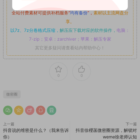
如果遇到付费才可获取的素材，建议升级
对应的VIP。
全站付费素材可提供补档服务
“
均有备份
”，
素材以主流网盘分
享。
以7z、7z分卷格式压缩，
解压应下载对应的软件操作，
电脑：
7-zip；安卓：zarchiver；苹果：解压专家
其它更多疑问请查看站内帮助中心！
0
0
微密圈
上一篇
下一篇
抖音说的维密是什么？（我来告诉
抖音徐櫻菡微密圈资源，解锁对
你）
weme徐老师认知