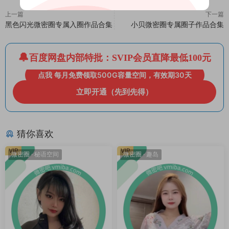
上一篇
下一篇
黑色闪光微密圈专属入圈作品合集
小贝微密圈专属圈子作品合集
百度网盘内部特批：SVIP会员直降最低100元
点我 每月免费领取500G容量空间，有效期30天
立即开通（先到先得）
猜你喜欢
VIP
VIP
微密圈
·
秘语空间
微密圈
·
趣岛