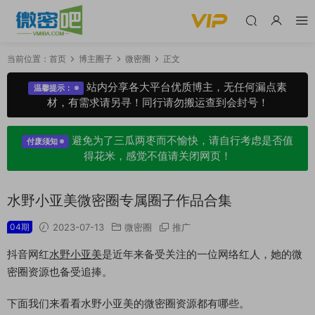
当前位置：
首页
博主圈子
微密圈
正文
站内分享各大平台优质博主，无任何漏点素
温馨提示：
材，有需求请另寻！同行请勿搬运查到会封号！
避免为了三瓜两枣而不愉快，请自行考虑是否值
付废须知
得花米，感觉不值请关闭网页！
水野小亚美微密圈专属圈子作品合集
04期
2023-07-13
微密圈
推广
抖音网红
水野小亚美
是近年来备受关注的一位网络红人，她的微
密圈资源也备受追捧。
下面我们来看看水野小亚美的微密圈资源都有哪些。