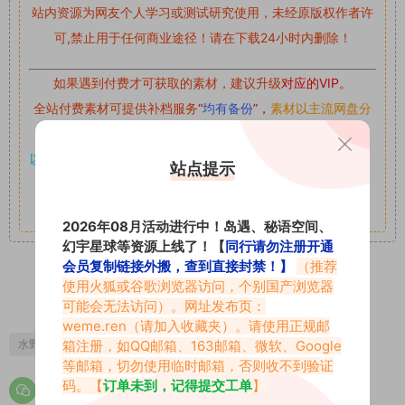
站内资源为网友个人学习或测试研究使用，未经原版权作者许
可,禁止用于任何商业途径！请在下载24小时内删除！
如果遇到付费才可获取的素材，建议升级
对应的VIP。
全站付费素材可提供补档服务
“
均有备份
”，
素材以主流网盘分
享。
以7z、7z分卷格式压缩，
解压应下载对应的软件操作，
电脑：
站点提示
7-zip；安卓：zarchiver；苹果：解压专家
其它更多疑问请查看站内帮助中心！
2026年08月活动进行中！岛遇、秘语空间、
幻宇星球等资源上线了！【
同行请勿注册开通
会员复制链接外搬，查到直接封禁！】
（推荐
使用火狐或谷歌浏览器访问，个别国产浏览器
1
0
可能会无法访问）。网址发布页：
weme.ren
（请加入收藏夹）。请使用正规邮
箱注册，如QQ邮箱、163邮箱、微软、Google
水野亚美啊
水野小亚美
水野小亚美微密圈
等邮箱，切勿使用临时邮箱，否则收不到验证
码。【
订单未到，记得提交工单
】