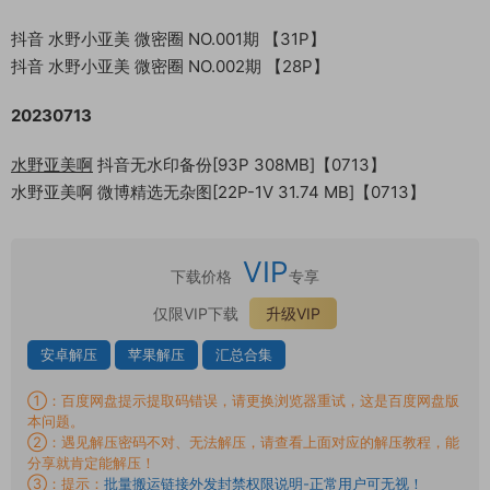
抖音 水野小亚美 微密圈 NO.001期 【31P】
抖音 水野小亚美 微密圈 NO.002期 【28P】
20230713
水野亚美啊
抖音无水印备份[93P 308MB]【0713】
水野亚美啊 微博精选无杂图[22P-1V 31.74 MB]【0713】
VIP
下载价格
专享
仅限VIP下载
升级VIP
安卓解压
苹果解压
汇总合集
①：百度网盘提示提取码错误，请更换浏览器重试，这是百度网盘版
本问题。
②：遇见解压密码不对、无法解压，请查看上面对应的解压教程，能
分享就肯定能解压！
③：提示：
批量搬运链接外发封禁权限说明-正常用户可无视！