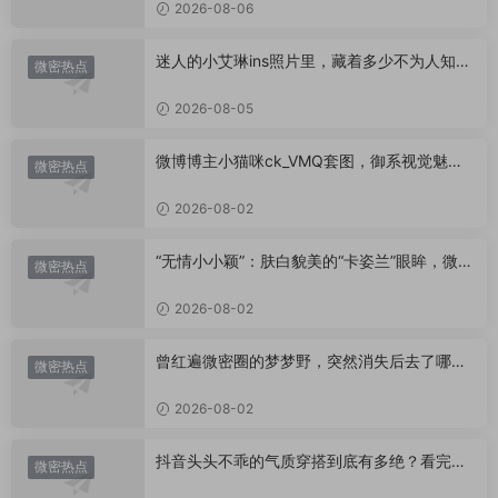
2026-08-06
迷人的小艾琳ins照片里，藏着多少不为人知的
微密热点
小心思？
2026-08-05
微博博主小猫咪ck_VMQ套图，御系视觉魅力
微密热点
代表
2026-08-02
“无情小小颖”：肤白貌美的“卡姿兰”眼眸，微密
微密热点
圈里的视觉盛宴
2026-08-02
曾红遍微密圈的梦梦野，突然消失后去了哪
微密热点
里？
2026-08-02
抖音头头不乖的气质穿搭到底有多绝？看完想
微密热点
照搬整套