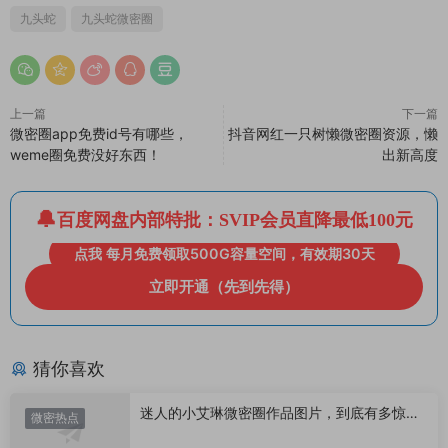
九头蛇
九头蛇微密圈
上一篇
下一篇
微密圈app免费id号有哪些，
抖音网红一只树懒微密圈资源，懒
weme圈免费没好东西！
出新高度
百度网盘内部特批：SVIP会员直降最低100元
点我 每月免费领取500G容量空间，有效期30天
立即开通（先到先得）
猜你喜欢
迷人的小艾琳微密圈作品图片，到底有多惊
微密热点
艳？