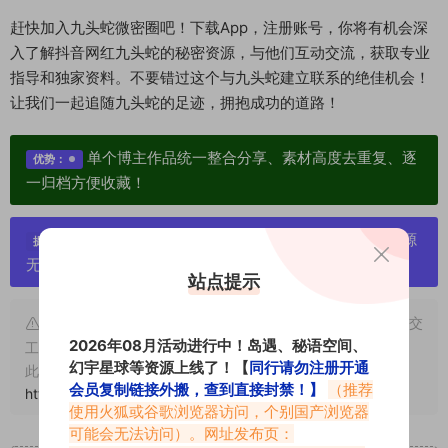
赶快加入九头蛇微密圈吧！下载App，注册账号，你将有机会深
入了解抖音网红九头蛇的秘密资源，与他们互动交流，获取专业
指导和独家资料。不要错过这个与九头蛇建立联系的绝佳机会！
让我们一起追随九头蛇的足迹，拥抱成功的道路！
单个博主作品统一整合分享、素材高度去重复、逐
优势：
一归档方便收藏！
严禁搬运资源链接，一经发现封号处理，素材资源
提示：
无露点、需求请绕道，关闭本站网页！
站点提示
申明：本文资源均来源网友分享，若侵犯了您的权限可以提交
2026年08月活动进行中！岛遇、秘语空间、
工单处理。
幻宇星球等资源上线了！【
同行请勿注册开通
此外本文章皆属于原创文章，转载请注明出处！原文链接：
会员复制链接外搬，查到直接封禁！】
（推荐
https://www.abcjyw.com/1683.html
使用火狐或谷歌浏览器访问，个别国产浏览器
可能会无法访问）。网址发布页：
重要声明