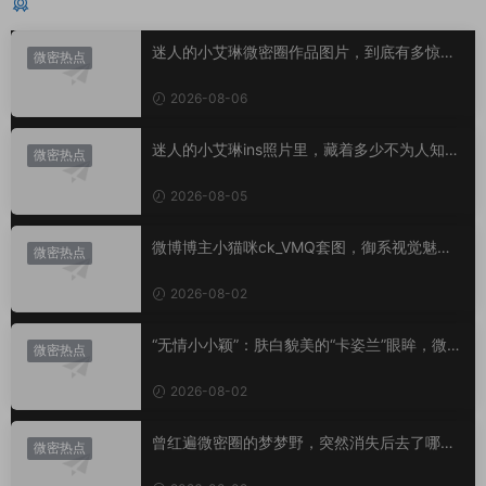
猜你喜欢
迷人的小艾琳微密圈作品图片，到底有多惊
微密热点
艳？
2026-08-06
迷人的小艾琳ins照片里，藏着多少不为人知的
微密热点
小心思？
2026-08-05
微博博主小猫咪ck_VMQ套图，御系视觉魅力
微密热点
代表
2026-08-02
“无情小小颖”：肤白貌美的“卡姿兰”眼眸，微密
微密热点
圈里的视觉盛宴
2026-08-02
曾红遍微密圈的梦梦野，突然消失后去了哪
微密热点
里？