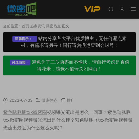
当前位置：
首页
热点资讯
微密热点
正文
站内分享各大平台优质博主，无任何漏点素
温馨提示：
材，有需求请另寻！同行请勿搬运查到会封号！
避免为了三瓜两枣而不愉快，请自行考虑是否值
付废须知
得花米，感觉不值请关闭网页！
紫色哒豚豚txx微密圈视频曝光流出怎么回事？
2023-07-03
微密热点
推广
紫色哒豚豚txx微密圈
视频曝光流出是怎么一回事？紫色哒豚豚
txx微密圈视频曝光流出是什么梗？紫色哒豚豚txx微密圈视频曝
光流出最近为什么这么火呢？