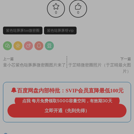
0
0
紫色哒豚豚txx微密圈
紫色哒豚豚呀vip
上一篇
下一篇
童小芯紫色哒豚豚微密圈图片来了
于芷晴微密圈照片（于芷晴最火图
片）
百度网盘内部特批：SVIP会员直降最低100元
点我 每月免费领取500G容量空间，有效期30天
立即开通（先到先得）