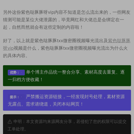
另外这份紫色哒豚豚呀vip内容不知道是怎么流出来的，一些网友
猜测可能是某位大佬泄露的，毕竟网红和大佬总是会绑定在一
起，自然而然就会有这些定制的内容啦！
好了，以上就是紫色哒豚豚txx微密圈视频曝光流出及
紫色哒豚豚
呀vip
视频是什么，紫色哒豚豚txx微密圈视频曝光流出为什么火
的具体内容。
单个博主作品统一整合分享、素材高度去重复、逐
优势：
一归档方便收藏！
严禁搬运资源链接，一经发现封号处理，素材资源
提示：
无露点、需求请绕道，关闭本站网页！
申明：本文资源均来源网友分享，若侵犯了您的权限可以提交
工单处理。