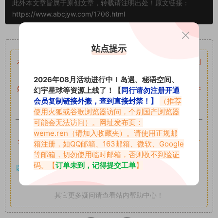
此外本文章皆属于原创文章，转载请注明出处！原文链接：
https://www.abcjyw.com/1706.html
重要声明
站点提示
本站资源均来自网络分享，如有侵犯你的权益请私信留言
收到
留言后，我们会第一时间进行审核后删除。
2026年08月活动进行中！岛遇、秘语空间、
站内资源为网友个人学习或测试研究使用，未经原版权作者许
幻宇星球等资源上线了！【
同行请勿注册开通
会员复制链接外搬，查到直接封禁！】
（推荐
可,禁止用于任何商业途径！请在下载24小时内删除！
使用火狐或谷歌浏览器访问，个别国产浏览器
可能会无法访问）。网址发布页：
如果遇到付费才可获取的素材，建议升级
对应的VIP。
weme.ren
（请加入收藏夹）。请使用正规邮
全站付费素材可提供补档服务
“
均有备份
”，
素材以主流网盘分
箱注册，如QQ邮箱、163邮箱、微软、Google
等邮箱，切勿使用临时邮箱，否则收不到验证
享。
码。【
订单未到，记得提交工单
】
以7z、7z分卷格式压缩，
解压应下载对应的软件操作，
电脑：
7-zip；安卓：zarchiver；苹果：解压专家
其它更多疑问请查看站内帮助中心！