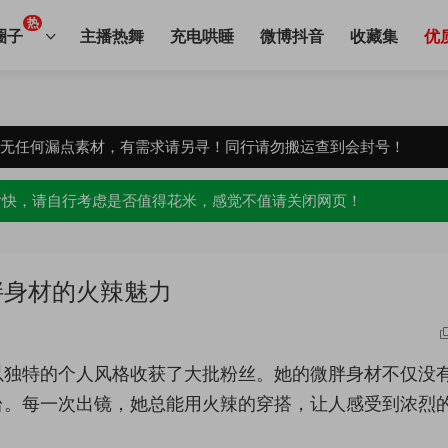
热
圈子
主播热舞
充电哄睡
微博抖音
收藏集
优
，无任何漏点素材，有需求请另寻！同行请勿搬运查到会封号！
愉快，请自行考虑是否值得花米，感觉不值请关闭网页！
胖身材的火辣魅力
以独特的个人风格收获了大批粉丝。她的微胖身材不仅没
台。每一次出镜，她总能用火辣的穿搭，让人感受到浓烈