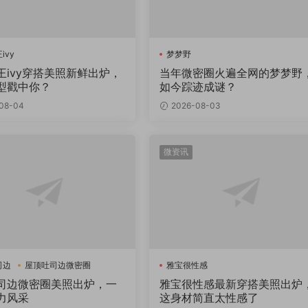
ivy
梦梦野
王ivy穿搭美照新鲜出炉，
当年微密圈火遍全网的梦梦野
型戳中你？
如今踪迹成谜？
08-04
2026-08-03
微资讯
司边
屋顶吐司边微密圈
雅宝很性感
司边微密圈美照出炉，一
雅宝很性感最新穿搭美照出炉
力风采
这身材简直太性感了