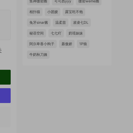
鱼神微密圈
可可西yyy
微密weme圈
相扑猫
小团嫂
露宝吃不饱
兔牙sinar酱
温柔苗
凌凌七DL
秘语空间
七七吖
奶瑶妹妹
阿尔卑香小狗子
聂傲娇
1P狼
关
牛奶秋刀姨