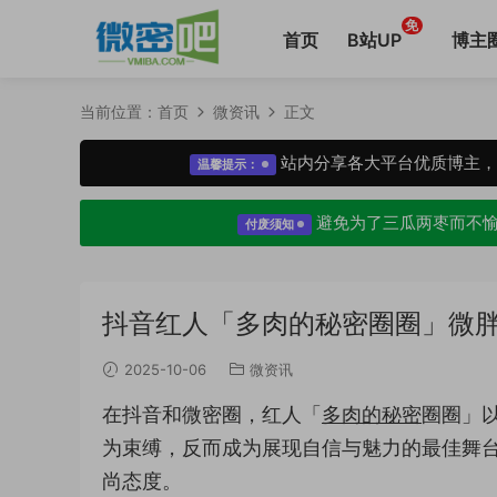
免
首页
B站UP
博主
当前位置：
首页
微资讯
正文
站内分享各大平台优质博主
温馨提示：
避免为了三瓜两枣而不
付废须知
抖音红人「多肉的秘密圈圈」微
2025-10-06
微资讯
在抖音和微密圈，红人「
多肉的秘密
圈圈」
为束缚，反而成为展现自信与魅力的最佳舞
尚态度。