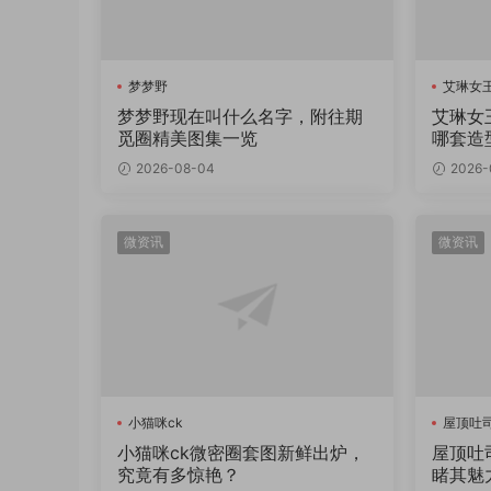
梦梦野
艾琳女王
梦梦野现在叫什么名字，附往期
艾琳女
觅圈精美图集一览
哪套造
2026-08-04
2026-
微资讯
微资讯
小猫咪ck
屋顶吐
小猫咪ck微密圈套图新鲜出炉，
屋顶吐
究竟有多惊艳？
睹其魅