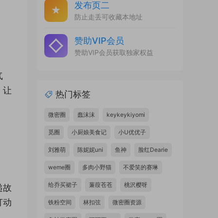
发布页二
防止走丢可收藏本地址
赞助VIP会员
赞助VIP会员获取独家权益
气
，让
热门标签
微密圈
蠢沫沫
keykeykiyomi
觅圈
小厨娘美食记
小U优优子
刘雅萌
陈妮妮uni
鱼神
脸红Dearie
weme圈
多肉小野猫
不爱笑的赛琳
给乔买裙子
蒹葭苍苍
桃沢樱呀
递故
打动
铁粉空间
林扣弦
微密圈资源