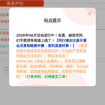
重要声明
权益请私信留言
收到留言后，我们会第一时间进行审核后删除。
站点提示
原版权作者许可,禁止用于任何商业途径！请在下载24小时内删除！
可获取的素材，建议升级
对应的VIP。
2026年08月活动进行中！岛遇、秘语空间、
补档服务
“
均有备份
”，
素材以主流网盘分享。
幻宇星球等资源上线了！【
同行请勿注册开通
会员复制链接外搬，查到直接封禁！】
（推荐
的软件操作，
电脑：7-zip；安卓：zarchiver；苹果：解压专家
使用火狐或谷歌浏览器访问，个别国产浏览器
多疑问请查看站内帮助中心！
可能会无法访问）。网址发布页：
weme.ren
（请加入收藏夹）。请使用正规邮
箱注册，如QQ邮箱、163邮箱、微软、Google
等邮箱，切勿使用临时邮箱，否则收不到验证
0
0
码。【
订单未到，记得提交工单
】