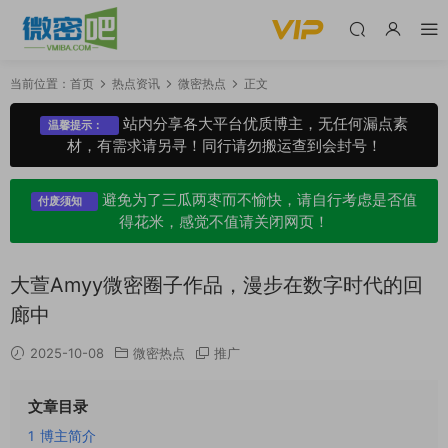
当前位置：
首页
热点资讯
微密热点
正文
站内分享各大平台优质博主，无任何漏点素
温馨提示：
材，有需求请另寻！同行请勿搬运查到会封号！
避免为了三瓜两枣而不愉快，请自行考虑是否值
付废须知
得花米，感觉不值请关闭网页！
大萱Amyy微密圈子作品，漫步在数字时代的回
廊中
2025-10-08
微密热点
推广
文章目录
1
博主简介