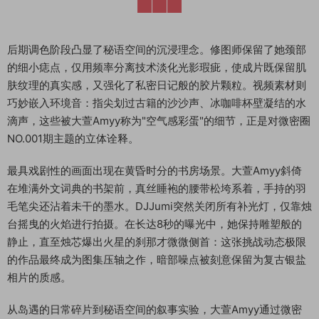
后期调色阶段凸显了秘语空间的沉浸理念。修图师保留了她颈部
的细小痣点，仅用频率分离技术淡化光影瑕疵，使成片既保留肌
肤纹理的真实感，又强化了私密日记般的胶片颗粒。视频素材则
巧妙嵌入环境音：指尖划过古籍的沙沙声、冰咖啡杯壁凝结的水
滴声，这些被大萱Amyy称为"空气感彩蛋"的细节，正是对微密圈
NO.001期主题的立体诠释。
最具戏剧性的画面出现在黄昏时分的书房场景。大萱Amyy斜倚
在堆满外文词典的书架前，真丝睡袍的腰带松垮系着，手持的羽
毛笔尖还沾着未干的墨水。DJJumi突然关闭所有补光灯，仅靠烛
台摇曳的火焰进行拍摄。在长达8秒的曝光中，她保持雕塑般的
静止，直至烛芯爆出火星的刹那才微微侧首：这张挑战动态极限
的作品最终成为图集压轴之作，暗部噪点被刻意保留为复古银盐
相片的质感。
从岛遇的日常碎片到秘语空间的叙事实验，大萱Amyy通过微密