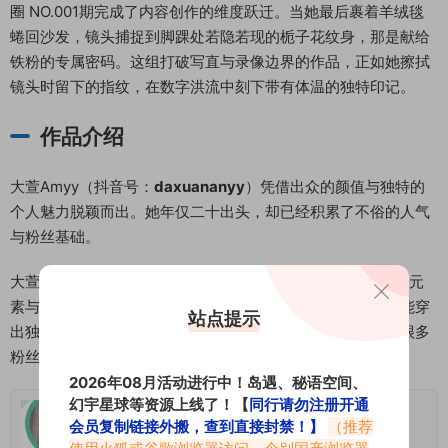
圈 NO.001期完成了内容创作的维度跃迁。当她最后裹着羊绒毯
蜷回沙发，镜头捕捉到脚踝处若隐若现的栀子花纹身，那是献给
铁粉的专属密码。这组打破写直与录像边界的作品，正如她擦拭
镜头时留下的指纹，在数字洪流中刻下带有体温的独特印记。
作品介绍
大萱Amyy（抖音号：
daxuananyy
）凭借出众的颜值与独特的
个人魅力脱颖而出。她年仅二十出头，却已经积累了不俗的人气
与粉丝基础。
大萱Amyy的内容以时尚穿搭和生活分享为主。她擅长将流行元
素与个人风格结合，无论是日常休闲装还是精致晚礼服，都能穿
站点提示
出独有的气质与亮点。她的身材曲线优越，镜头表现力强，很多
粉丝直言，她的状态完全不输甚至超越部分娱乐圈颜值明星。
2026年08月活动进行中！岛遇、秘语空间、
幻宇星球等资源上线了！【
同行请勿注册开通
大萱Amyy微密圈专属圈子作品合集
会员复制链接外搬，查到直接封禁！】
（推荐
使用火狐或谷歌浏览器访问，个别国产浏览器