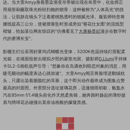
达。当大萱Amyy身着墨染渐变吊带裙出现在布景中，化妆师正
用扇形刷蘸取珠光粉轻扫她的锁骨：这种被称为"人体高光"的技
法，让肌肤在镜头下泛着蜜桃熟透时的细腻光泽。服装师特意将
腰线提高三公分，使裙摆垂坠时形成类似“簪花仕女图”的流线型
褶皱，恰如某位网友惊叹的"仿佛看见了
大唐杨贵妃
漫步在数字时
代的赛博长安"。
影棚主灯位采用好莱坞式蝴蝶光变体，3200K色温持续灯搭配柔
光箱，在墙面投射出模拟夕照的菱形光斑。摄影师
DJJumi
手持徕
卡SL2-S相机低声引导："想象你在岛遇收到暗恋对象的消息，用
睫毛颤动的幅度表达心跳加速"。大萱Amyy闻言将脸埋进鹅绒枕
头，只露出染着胭脂红的耳垂，这个即兴动作最终成为图集点赞
最高的封面照。外景部分选址玻璃花房，适逢细雨初歇，氤氲水
汽在85mm f/1.4镜头前化作天然柔焦镜，她奔跑时扬起的薄纱披
肩与绣球花丛碰撞出莫奈油画般的朦胧质感。