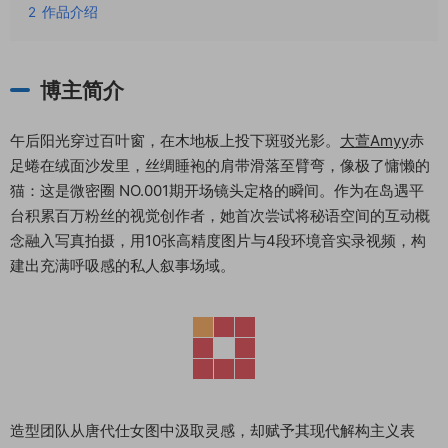
2
作品介绍
博主简介
午后阳光穿过百叶窗，在木地板上投下斑驳光影。
大萱Amyy
赤
足蜷在绒面沙发里，丝绸睡袍的肩带滑落至臂弯，像极了慵懒的
猫：这是微密圈 NO.001期开场镜头定格的瞬间。作为在岛遇平
台积累百万粉丝的视觉创作者，她首次尝试将秘语空间的互动概
念融入写真拍摄，用10张高精度图片与4段环境音实录视频，构
建出充满呼吸感的私人叙事场域。
造型团队从唐代仕女图中汲取灵感，却赋予其现代解构主义表