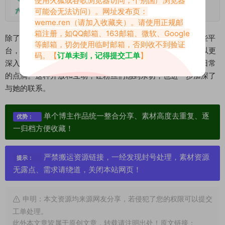
可能会无法访问）。网址发布页：
2025-10-08
weme.ren
（请加入收藏夹）。请使用正规邮
箱注册，如QQ邮箱、163邮箱、微软、Google
除了抖音，大萱Amyy还在微密圈和XEva等平台上活跃。这些平
等邮箱，切勿使用临时邮箱，否则收不到验证
台，为她提供了一个更私密的分享空间。在这里，粉丝们可以更
码。【
订单未到，记得提交工单
】
深入地了解她，看到她拍摄花絮、分享创作灵感、甚至吐槽日常
的点滴。这种开放和互动，让粉丝们感到亲切，也进一步加深了
与她的联系。
单个博主作品统一整合分享、素材高度去重复、逐
优势：
一归档方便收藏！
严禁搬运资源链接，一经发现封号处理，素材资源
提示：
无露点、需求请绕道，关闭本站网页！
申明：本文资源均来源网友分享，若侵犯了您的权限可以提交
工单处理。
此外本文章皆属于原创文章，转载请注明出处！原文链接：