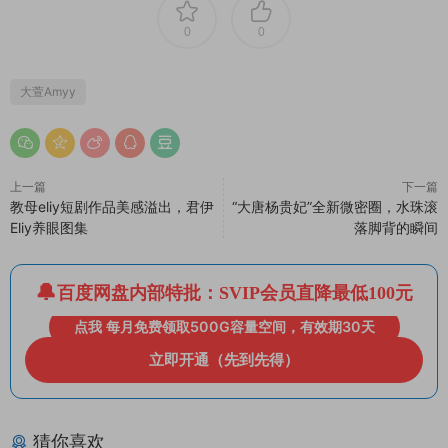
0
0
大萱Amyy
上一篇
下一篇
教母eliy短剧作品美感溢出，君伊
“大唐杨贵妃”全新微密圈，水珠滚
Eliy养眼图集
落脚背的瞬间
百度网盘内部特批：SVIP会员直降最低100元
点我 每月免费领取500G容量空间，有效期30天
立即开通（先到先得）
猜你喜欢