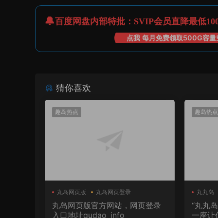
百度网盘内部特批：SVIP会员直降最低10
点我 每月免费领取500G容量
猜你喜欢
趣岛热点
趣岛热点
丸岛网页版
丸岛网页登录
丸丸岛
丸岛网页版官方网站，网页登录
“丸丸
入口地址qudao_info
一座让