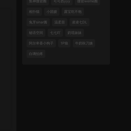
鱼神微密圈
可可西yyy
微密weme圈
相扑猫
小团嫂
露宝吃不饱
兔牙sinar酱
温柔苗
凌凌七DL
秘语空间
七七吖
奶瑶妹妹
阿尔卑香小狗子
1P狼
牛奶秋刀姨
白璃怕疼