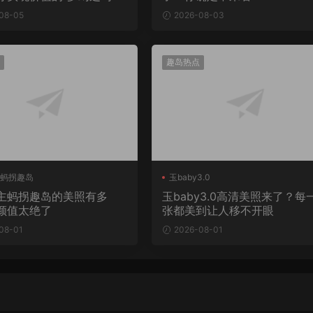
08-05
2026-08-03
趣岛热点
蚂拐趣岛
玉baby3.0
主蚂拐趣岛的美照有多
玉baby3.0高清美照来了？每
颜值太绝了
张都美到让人移不开眼
08-01
2026-08-01