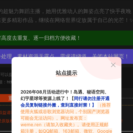
身的超魅力舞蹈主播，她用优雅动人的舞姿点亮了快手夜晚
更多精彩作品，继续在网络世界绽放属于自己的光芒！✨💃
材高度去重复、逐一归档方便收藏！
号处理，素材资源无露点、需求请绕道，关闭本站网页！
站点提示
可以提交工单处理。
接：
https://www.abcjyw.com/17296.html
2026年08月活动进行中！岛遇、秘语空间、
重要声明
幻宇星球等资源上线了！【
同行请勿注册开通
会员复制链接外搬，查到直接封禁！】
（推荐
使用火狐或谷歌浏览器访问，个别国产浏览器
权益请私信留言
收到留言后，我们会第一时间进行审核后删除。
可能会无法访问）。网址发布页：
原版权作者许可,禁止用于任何商业途径！请在下载24小时内删除！
weme.ren
（请加入收藏夹）。请使用正规邮
箱注册，如QQ邮箱、163邮箱、微软、Google