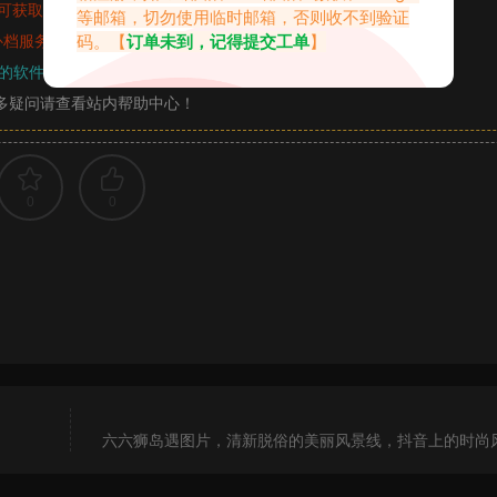
可获取的素材，建议升级
对应的VIP。
等邮箱，切勿使用临时邮箱，否则收不到验证
码。【
订单未到，记得提交工单
】
补档服务
“
均有备份
”，
素材以主流网盘分享。
的软件操作，
电脑：7-zip；安卓：zarchiver；苹果：解压专家
多疑问请查看站内帮助中心！
0
0
六六狮岛遇图片，清新脱俗的美丽风景线，抖音上的时尚