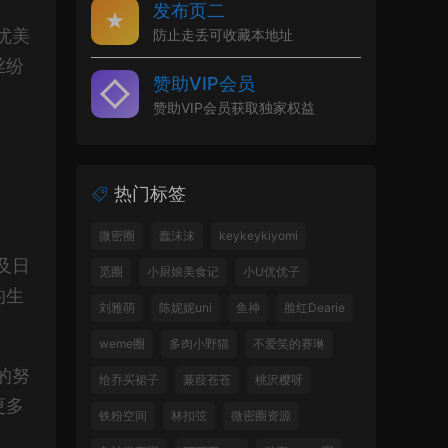
发布页二
优美
防止走丢可收藏本地址
丝纷
赞助VIP会员
赞助VIP会员获取独家权益
热门标签
微密圈
蠢沫沫
keykeykiyomi
及日
觅圈
小厨娘美食记
小U优优子
的生
刘雅萌
陈妮妮uni
鱼神
脸红Dearie
weme圈
多肉小野猫
不爱笑的赛琳
的努
给乔买裙子
蒹葭苍苍
桃沢樱呀
更多
铁粉空间
林扣弦
微密圈资源