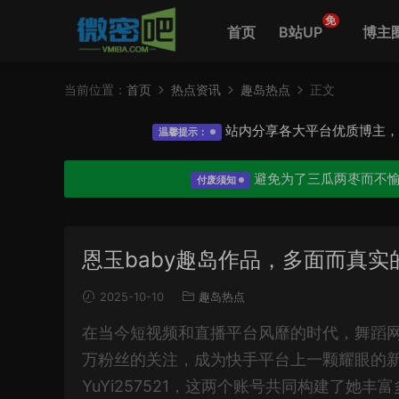
免
首页
B站UP
博主
当前位置：
首页
热点资讯
趣岛热点
正文
站内分享各大平台优质博主
温馨提示：
避免为了三瓜两枣而不
付废须知
恩玉baby趣岛作品，多面而真实
2025-10-10
趣岛热点
在当今短视频和直播平台风靡的时代，舞蹈
万粉丝的关注，成为快手平台上一颗耀眼的新星。
YuYi257521，这两个账号共同构建了她丰