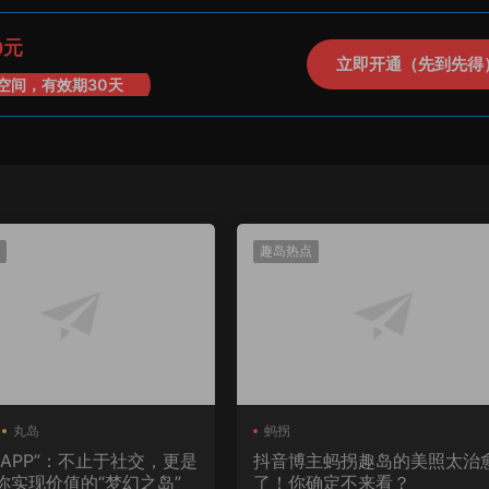
0元
立即开通（先到先得
空间，有效期30天
趣岛热点
丸岛
蚂拐
岛APP”：不止于社交，更是
抖音博主蚂拐趣岛的美照太治
你实现价值的“梦幻之岛”
了！你确定不来看？