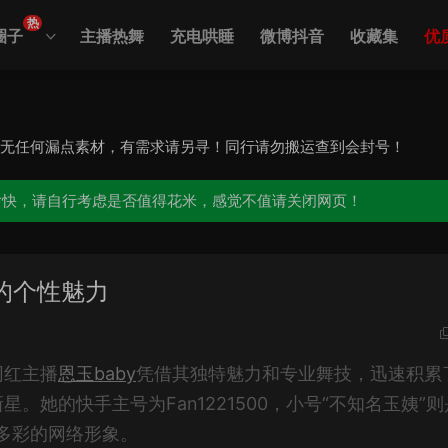
热
圈子
主播热舞
充电哄睡
微博抖音
收藏集
优
，无任何漏点素材，有需求请另寻！同行请勿搬运查到会封号！
愉快，请自行考虑是否值得花米，感觉不值请关闭网页！
的个性魅力
网红主播
恩玉baby
凭借其独特魅力和专业舞技，迅速积累
她的快手主号为Fan1221500，小号“不知名玉姨”则
富多彩的网络形象。