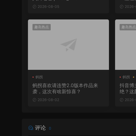
2026-08-05
2026-
趣岛热点
趣岛热点
蚂拐
蚂拐
蚂拐喜欢请连赞2.0版本作品来
抖音博
袭，这次有啥新惊喜？
绝？这
2026-08-02
2026-
评论
0