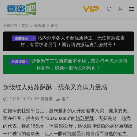
当前位置：
首页
微资讯
正文
站内分享各大平台优质博主，无任何漏点素
温馨提示：
材，有需求请另寻！同行请勿搬运查到会封号！
避免为了三瓜两枣而不愉快，请自行考虑是否值
付废须知
得花米，感觉不值请关闭网页！
超级红人姑苏酥酥，线条又充满力量感
2025-10-23
微资讯
推广
在如今的社交平台上，越来越多的人开始追求真实、健康的美。
而在抖音，拥有账号“Gusu.susu”的
姑苏酥酥
，无疑是这一趋势
的代表。身高165cm，体重58公斤，她以微胖健硕的身材展现出
一种独特的健康美，让人一眼就能感受到她自信而自然的魅力。