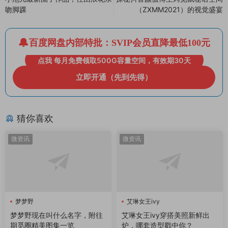
吻脚踝
（ZXMM2021）的视觉盛宴
百度网盘内部特批：SVIP会员直降最低100元
点我 每月免费领取500G容量空间，有效期30天
立即开通（先到先得）
猜你喜欢
微资讯
微资讯
梦梦野
艾琳女王ivy
梦梦野现在叫什么名字，附往
艾琳女王ivy穿搭美照新鲜出
期觅圈精美图集一览
炉，哪套造型戳中你？