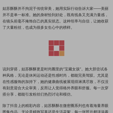
姑苏酥酥并不拘泥于传统审美，她用实际行动告诉大家——美丽
并不是单一标准。她的身材恰到好处，既有线条又充满力量感，
在镜头前毫不掩饰自己的真实状态。这种坦率与自信，让她收获
了大量粉丝，也成为很多女生心中的榜样。
说到穿搭，姑苏酥酥更是时尚圈里的“宝藏女孩”。她大胆尝试各
种风格，无论是休闲运动还是性感时尚，都能完美驾驭。尤其是
在性感服饰的加持下，她的健康曲线被展现得淋漓尽致，不仅没
有刻意迎合大众审美，反而让人觉得格外养眼和舒服。每一次穿
搭分享，都能引发粉丝们热烈讨论和模仿。
除了抖音上的精彩内容，姑苏酥酥在微密圈系列也有着海量养眼
图集作品。无论是精致写真还是生活花絮，每一张照片都洋溢着