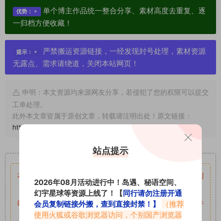
单个博主作品统一整合分享、素材高度去重复、逐
优势：
一归档方便收藏！
严禁搬运资源链接，一经发现封号处理，素材资源
提示：
无露点、需求请绕道，关闭本站网页！
申明：本文资源均来源网友分享，若侵犯了您的权限可以提交
工单处理。
此外本文章皆属于原创文章，转载请注明出处！原文链接：
https://www.abcjyw.com/17409.html
站点提示
重要声明
本站资源均来自网络分享，如有侵犯你的权益请私信留言
收到
2026年08月活动进行中！岛遇、秘语空间、
留言后，我们会第一时间进行审核后删除。
幻宇星球等资源上线了！【
同行请勿注册开通
会员复制链接外搬，查到直接封禁！】
（推荐
站内资源为网友个人学习或测试研究使用，未经原版权作者许
使用火狐或谷歌浏览器访问，个别国产浏览器
可,禁止用于任何商业途径！请在下载24小时内删除！