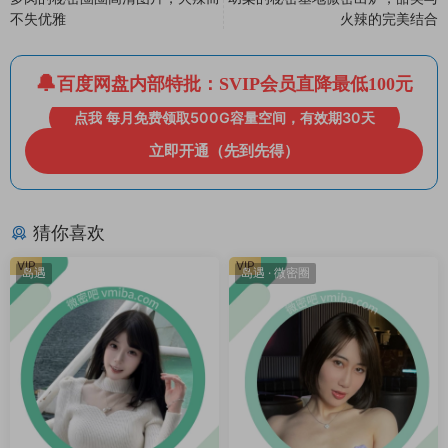
不失优雅
火辣的完美结合
百度网盘内部特批：SVIP会员直降最低100元
点我 每月免费领取500G容量空间，有效期30天
立即开通（先到先得）
猜你喜欢
VIP
VIP
岛遇
岛遇
·
微密圈