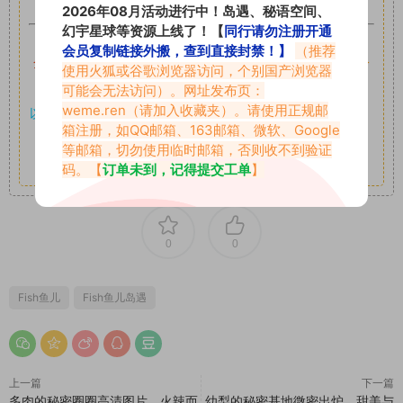
2026年08月活动进行中！岛遇、秘语空间、
幻宇星球等资源上线了！【
同行请勿注册开通
如果遇到付费才可获取的素材，建议升级
对应的VIP。
会员复制链接外搬，查到直接封禁！】
（推荐
全站付费素材可提供补档服务
“
均有备份
”，
素材以主流网盘分
使用火狐或谷歌浏览器访问，个别国产浏览器
享。
可能会无法访问）。网址发布页：
weme.ren
（请加入收藏夹）。请使用正规邮
以7z、7z分卷格式压缩，
解压应下载对应的软件操作，
电脑：
箱注册，如QQ邮箱、163邮箱、微软、Google
7-zip；安卓：zarchiver；苹果：解压专家
等邮箱，切勿使用临时邮箱，否则收不到验证
其它更多疑问请查看站内帮助中心！
码。【
订单未到，记得提交工单
】
0
0
Fish鱼儿
Fish鱼儿岛遇
上一篇
下一篇
多肉的秘密圈圈高清图片，火辣而
幼梨的秘密基地微密出炉，甜美与