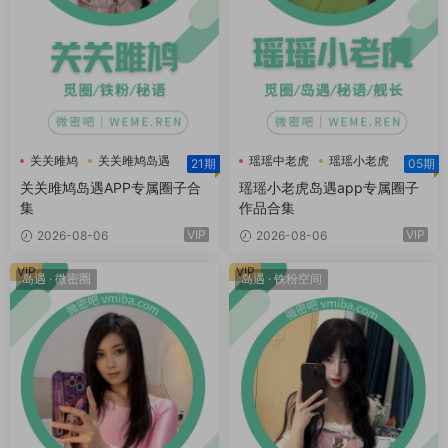
关关雎鸠
关关雎鸠岛遇
瑶瑶中老虎
瑶瑶小老虎
21期
05期
瑶瑶小老虎岛遇
关关雎鸠岛遇APP专属圈子合
瑶瑶小老虎岛遇app专属圈子
集
作品合集
VIP
VIP
2026-08-06
2026-08-06
VIP
VIP
岛遇
·
微密圈
岛遇
·
铁粉空间