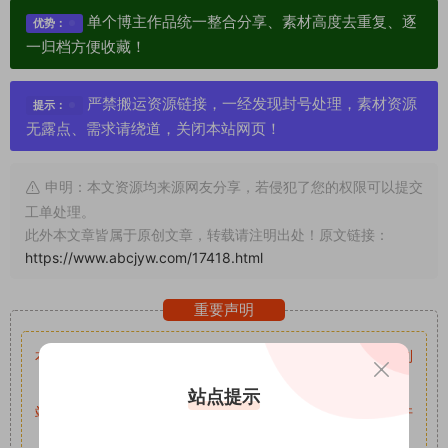
单个博主作品统一整合分享、素材高度去重复、逐
优势：
一归档方便收藏！
严禁搬运资源链接，一经发现封号处理，素材资源
提示：
无露点、需求请绕道，关闭本站网页！
申明：本文资源均来源网友分享，若侵犯了您的权限可以提交
工单处理。
此外本文章皆属于原创文章，转载请注明出处！原文链接：
https://www.abcjyw.com/17418.html
重要声明
本站资源均来自网络分享，如有侵犯你的权益请私信留言
收到
留言后，我们会第一时间进行审核后删除。
站点提示
站内资源为网友个人学习或测试研究使用，未经原版权作者许
可,禁止用于任何商业途径！请在下载24小时内删除！