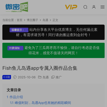
当前位置：
首页
博主圈子
岛遇
正文
站内分享各大平台优质博主，无任何漏点素
温馨提示：
材，有需求请另寻！同行请勿搬运查到会封号！
避免为了三瓜两枣而不愉快，请自行考虑是否值
付废须知
得花米，感觉不值请关闭网页！
Fish鱼儿岛遇app专属入圈作品合集
03期
2025-10-06
岛遇
推广
文章目录
1
作品介绍
1.1
峰值时刻，岛遇App也有她的精彩瞬间