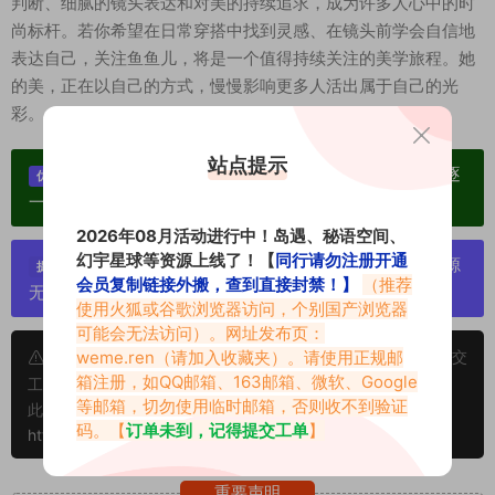
判断、细腻的镜头表达和对美的持续追求，成为许多人心中的时
尚标杆。若你希望在日常穿搭中找到灵感、在镜头前学会自信地
表达自己，关注鱼鱼儿，将是一个值得持续关注的美学旅程。她
的美，正在以自己的方式，慢慢影响更多人活出属于自己的光
彩。
站点提示
单个博主作品统一整合分享、素材高度去重复、逐
优势：
一归档方便收藏！
2026年08月活动进行中！岛遇、秘语空间、
幻宇星球等资源上线了！【
同行请勿注册开通
严禁搬运资源链接，一经发现封号处理，素材资源
提示：
会员复制链接外搬，查到直接封禁！】
（推荐
无露点、需求请绕道，关闭本站网页！
使用火狐或谷歌浏览器访问，个别国产浏览器
可能会无法访问）。网址发布页：
weme.ren
（请加入收藏夹）。请使用正规邮
申明：本文资源均来源网友分享，若侵犯了您的权限可以提交
箱注册，如QQ邮箱、163邮箱、微软、Google
工单处理。
等邮箱，切勿使用临时邮箱，否则收不到验证
此外本文章皆属于原创文章，转载请注明出处！原文链接：
码。【
订单未到，记得提交工单
】
https://www.abcjyw.com/17420.html
重要声明