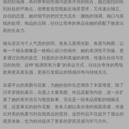
落的职场感，再到带有轻性感与甜美并存的组合，她总能找到恰
到好处的平衡点，使整套造型既贴近场景需求，又传递出独立、
自信的态度。她对细节的把控尤为见长：腰线的强调、领口与肩
线的处理、饰品的点睛，往往让简单的单品在她的搭配下焕发出
新的生命力。
镜头语言与个人气质的协同。鱼鱼儿善用光影、角度与构图，让
每一个镜头都像是一枚精心设计的画作。她的表演性不张扬，更
多通过自然的姿态、轻盈的步伐和真诚的表情，传递出自信与生
活的热情。这种“低调而有力量”的表达方式，往往比夸张的秀场
效果更具真实感，更易引发观众的情感共鸣与持续关注。
岛遇平台的美图与花絮，为她的创作生态增添了丰富维度。除了
日常穿搭的展示，岛遇上大量美图、作品花絮等内容，进一步扩
展了她的美学语言与视觉叙事。无论是一组单品搭配的细腻呈
现，还是幕后的创作花絮，鱼鱼儿都以高水准的画面质感，传递
出对美的热爱与对自我表达的坚持。这些作品不仅提升了观众的
观赏体验，也为粉丝提供了更多的穿搭灵感与学习方向。