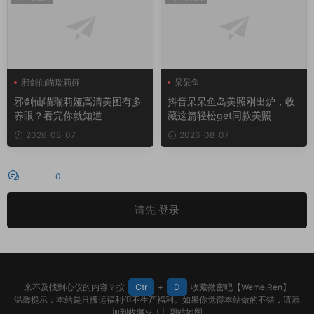
邪剑仙喵瑞莉娅
呆呆鱼
邪剑仙喵瑞莉娅高清美图有多
抖音呆呆鱼岛美照刚出炉，收
养眼？看完你就知道
藏这篇轻松get同款美照
2026-08-07
2026-08-07
评论
0
请先
登录
来不及找到心仪的内容？按
Ctr
+
D
收藏微密吧【Weme.Ren】
温馨提示：本站是只搬运福利但不生产福利。如果你觉得本站做的不错，请添
加到收藏夹！|
网站地图