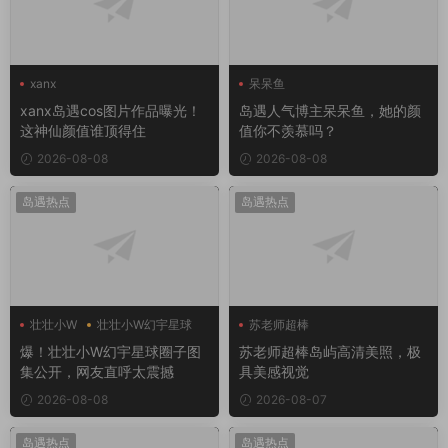
xanx
呆呆鱼
xanx岛遇cos图片作品曝光！
岛遇人气博主呆呆鱼，她的颜
这神仙颜值谁顶得住
值你不羡慕吗？
2026-08-08
2026-08-08
岛遇热点
岛遇热点
壮壮小W
壮壮小W幻宇星球
苏老师超棒
爆！壮壮小W幻宇星球圈子图
苏老师超棒岛屿高清美照，极
集公开，网友直呼太震撼
具美感视觉
2026-08-08
2026-08-07
岛遇热点
岛遇热点