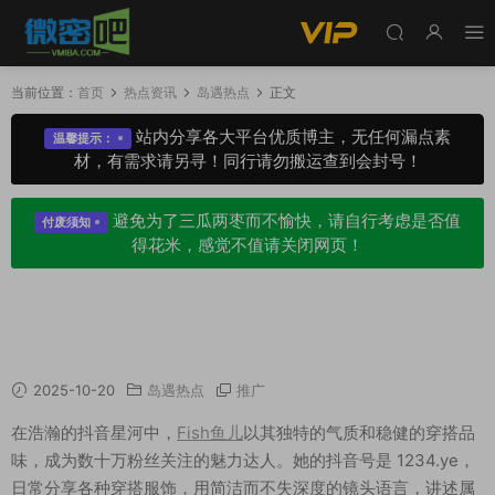
当前位置：
首页
热点资讯
岛遇热点
正文
站内分享各大平台优质博主，无任何漏点素
温馨提示：
材，有需求请另寻！同行请勿搬运查到会封号！
避免为了三瓜两枣而不愉快，请自行考虑是否值
付废须知
得花米，感觉不值请关闭网页！
高颜值达人Fish鱼儿：时尚穿搭、精致五官，美
出新高度！
2025-10-20
岛遇热点
推广
在浩瀚的抖音星河中，
Fish鱼儿
以其独特的气质和稳健的穿搭品
味，成为数十万粉丝关注的魅力达人。她的抖音号是 1234.ye，
日常分享各种穿搭服饰，用简洁而不失深度的镜头语言，讲述属