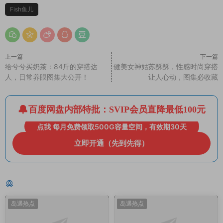
Fish鱼儿
上一篇
下一篇
给兮兮买奶茶：84斤的穿搭达
健美女神姑苏酥酥，性感时尚穿搭
人，日常养眼图集大公开！
让人心动，图集必收藏
百度网盘内部特批：SVIP会员直降最低100元
点我 每月免费领取500G容量空间，有效期30天
立即开通（先到先得）
猜你喜欢
岛遇热点
岛遇热点