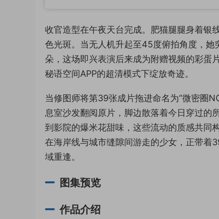
收官造型在午夜天台完成。肥猫腿腿身着银
色光斑。当无人机升起至45度俯拍角度，她
朵，这场即兴表演后来成为附赠视频的彩蛋
秘语空间APP的超清模式下绽放奇迹。
当修图师将第39张成片拖进命名为“微密圈N
息室沙发翻阅原片，脚边散落着今日穿过的
到影院的爆米花甜味，这些流动的质感共同
在海岸线与城市缝隙间游走的少女，正带着3
域重逢。
图集预览
作品介绍