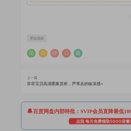
肥猫腿腿
上一篇
菲菲宝贝高清图集赏析，芦苇丛的纵深感~
百度网盘内部特批：SVIP会员直降最低10
点我 每月免费领取500G容量