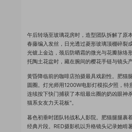
午后转场至玻璃花房时，造型团队拆解了原
春藤编入发丝，日光透过菱形玻璃顶棚碎裂成
光镀上金边，颈后防晒霜的微光与花瓣脉络
托陶土花盆时，藏在腕间的樱花手链与镜头
黄昏降临前的咖啡店拍摄最具戏剧性。肥猫
圆圈。灯光师用1200W电影灯模拟夕照，
连续按下快门捕获了本组最出圈的奶凶眼神
猫系女友力天花板"。
暮色初垂时团队转战私人影院。肥猫腿腿裹着
经典片段。RED摄影机以升格镜头记录她啃