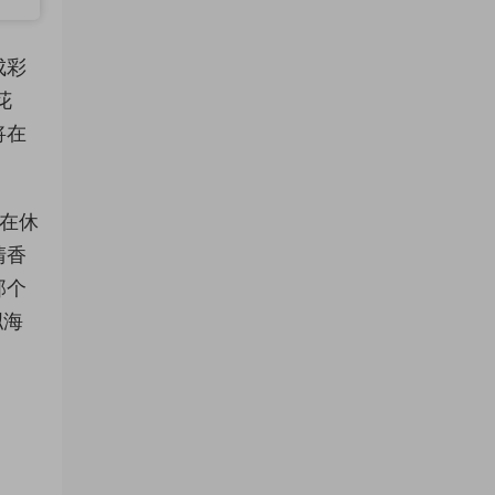
成彩
花
将在
窝在休
清香
那个
拟海