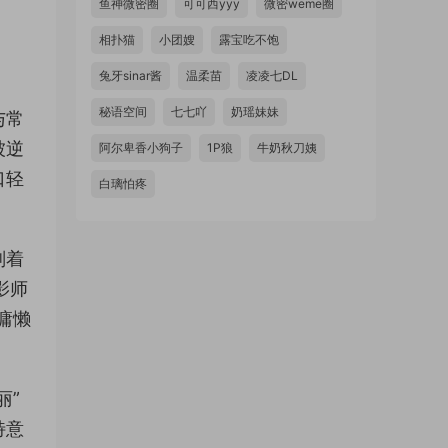
鱼神微密圈
可可西yyy
微密weme圈
相扑猫
小团嫂
露宝吃不饱
兔牙sinar酱
温柔苗
凌凌七DL
秘语空间
七七吖
奶瑶妹妹
与常
被逆
阿尔卑香小狗子
1P狼
牛奶秋刀姨
口轻
白璃怕疼
划着
影师
慵懒
丽”
特意