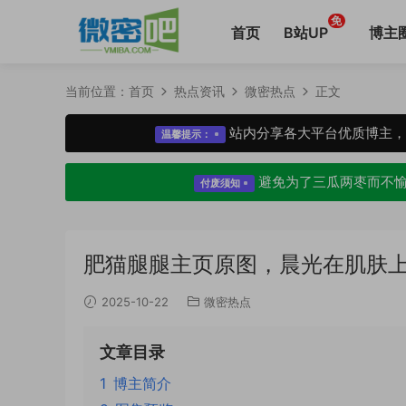
免
首页
B站UP
博主
当前位置：
首页
热点资讯
微密热点
正文
站内分享各大平台优质博主
温馨提示：
避免为了三瓜两枣而不
付废须知
肥猫腿腿主页原图，晨光在肌肤
2025-10-22
微密热点
文章目录
1
博主简介