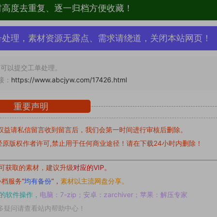
材高度去重复、逐一归档方便收藏！
号处理，素材资源无露点、需求请绕道，关闭本站网页！
可以提交工单处理。
接：
https://www.abcjyw.com/17426.html
重要声明
权益请私信留言
收到留言后，我们会第一时间进行审核后删除。
原版权作者许可,禁止用于任何商业途径！请在下载24小时内删除！
可获取的素材，建议升级
对应的VIP。
补档服务
“
均有备份
”，
素材以主流网盘分享。
的软件操作，
电脑：7-zip；安卓：zarchiver；苹果：解压专家
多疑问请查看站内帮助中心！