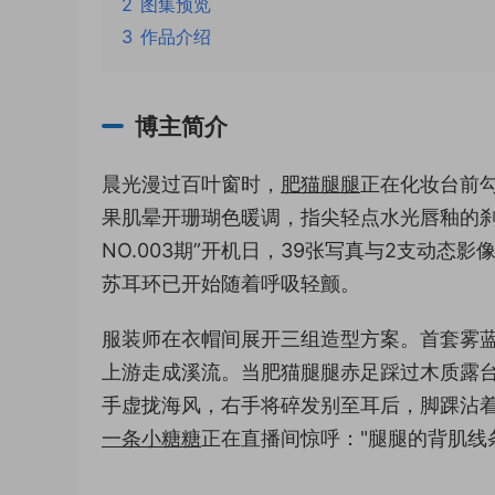
2
图集预览
3
作品介绍
博主简介
晨光漫过百叶窗时，
肥猫腿腿
正在化妆台前
果肌晕开珊瑚色暖调，指尖轻点水光唇釉的刹
NO.003期”开机日，39张写真与2支动
苏耳环已开始随着呼吸轻颤。
服装师在衣帽间展开三组造型方案。首套雾
上游走成溪流。当肥猫腿腿赤足踩过木质露台
手虚拢海风，右手将碎发别至耳后，脚踝沾着
一条小糖糖
正在直播间惊呼："腿腿的背肌线