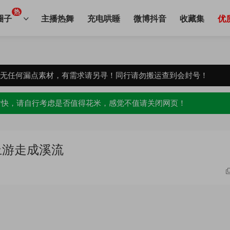
热
圈子
主播热舞
充电哄睡
微博抖音
收藏集
优
，无任何漏点素材，有需求请另寻！同行请勿搬运查到会封号！
愉快，请自行考虑是否值得花米，感觉不值请关闭网页！
上游走成溪流