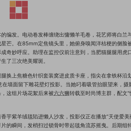
本的编发。电动卷发棒缠绕出慵懒羊毛卷，花艺师将白兰
星芒。在85mm定焦镜头里，她俯身嗅闻洋桔梗的侧脸
形成奇妙呼应。助理在监控仪前注意到，当肥猫腿腿用虎
产生了三次绝美耀斑。
腿腿换上焦糖色针织套装窝进皮质卡座，指尖在拿铁杯沿
特意在墙面留下雕花壁灯投影。当她叼着吸管抬眼望来，摄
杀，这组片场花絮后来被
六六狮
转载至时尚博主群，配文"
香芋紫羊绒毯陷进懒人沙发，投影仪正在播放“天使爱美
薯片的瞬间，发梢扫过锁骨时带起毯角流苏摇曳。后期组