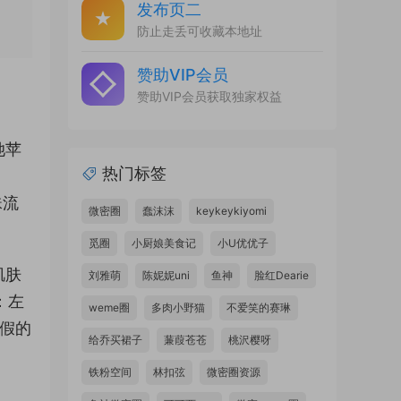
发布页二
防止走丢可收藏本地址
赞助VIP会员
赞助VIP会员获取独家权益
她苹
热门标签
珠流
微密圈
蠢沫沫
keykeykiyomi
觅圈
小厨娘美食记
小U优优子
肌肤
刘雅萌
陈妮妮uni
鱼神
脸红Dearie
：左
weme圈
多肉小野猫
不爱笑的赛琳
度假的
给乔买裙子
蒹葭苍苍
桃沢樱呀
铁粉空间
林扣弦
微密圈资源