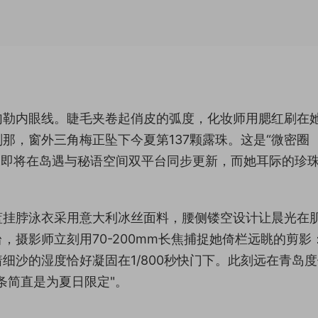
勾勒内眼线。睫毛夹卷起俏皮的弧度，化妆师用腮红刷在
那，窗外三角梅正坠下今夏第137颗露珠。这是“微密圈
态影像即将在岛遇与秘语空间双平台同步更新，而她耳际的珍
蓝挂脖泳衣采用意大利冰丝面料，腰侧镂空设计让晨光在
，摄影师立刻用70-200mm长焦捕捉她倚栏远眺的剪影
细沙的湿度恰好凝固在1/800秒快门下。此刻远在青岛
条简直是为夏日限定"。