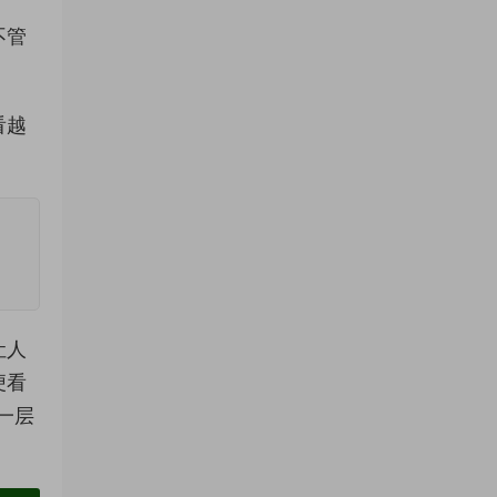
不管
看越
让人
便看
一层