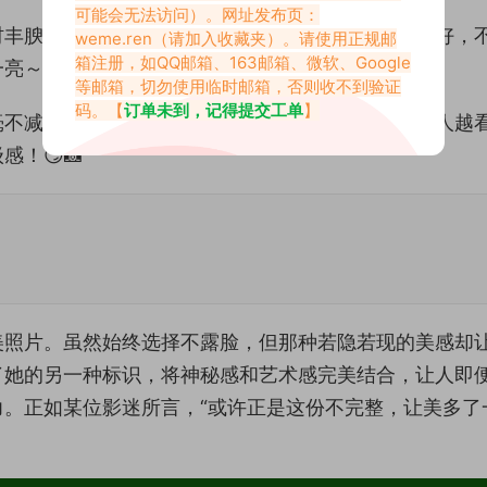
可能会无法访问）。网址发布页：
材丰腴又火辣，各种风格的衣服都能被她驾驭得刚刚好，
weme.ren
（请加入收藏夹）。请使用正规邮
箱注册，如QQ邮箱、163邮箱、微软、Google
～🔥👚
等邮箱，切勿使用临时邮箱，否则收不到验证
码。【
订单未到，记得提交工单
】
毫不减。微密圈里的美照同样如此，不露真容反而让人越
！😏📸
美照片。虽然始终选择不露脸，但那种若隐若现的美感却
了她的另一种标识，将神秘感和艺术感完美结合，让人即
。正如某位影迷所言，“或许正是这份不完整，让美多了