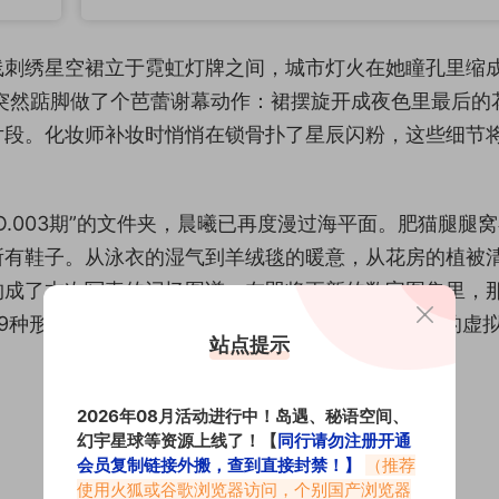
线刺绣星空裙立于霓虹灯牌之间，城市灯火在她瞳孔里缩
突然踮脚做了个芭蕾谢幕动作：裙摆旋开成夜色里最后的
片段。化妆师补妆时悄悄在锁骨扑了星辰闪粉，这些细节
O.003期”的文件夹，晨曦已再度漫过海平面。肥猫腿腿
所有鞋子。从泳衣的湿气到羊绒毯的暖意，从花房的植被
构成了本次写真的记忆图谱。在即将更新的数字图集里，
9种形态的鲜活与2段动态的生动，等待与你在岛遇的虚
站点提示
2026年08月活动进行中！岛遇、秘语空间、
幻宇星球等资源上线了！【
同行请勿注册开通
会员复制链接外搬，查到直接封禁！】
（推荐
使用火狐或谷歌浏览器访问，个别国产浏览器