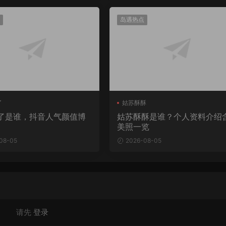
岛遇热点
了
姑苏酥酥
了是谁，抖音人气颜值博
姑苏酥酥是谁？个人资料介绍
美照一览
08-05
2026-08-05
请先
登录