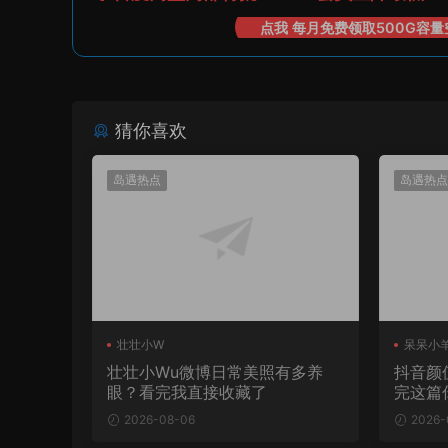
点我 每月免费领取500G容量
猜你喜欢
岛遇热点
岛遇热点
壮壮小W
呆呆小
壮壮小Wu微博日常美照有多养
抖音颜
眼？看完我直接收藏了
完这篇
2026-08-06
2026-