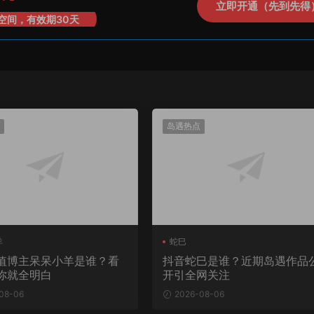
立即开通（先到先得
空间，有效期30天
岛遇热点
羊
蛇巳
值博主呆呆小羊是谁？看
抖音蛇巳是谁？近期岛遇作品
你就全明白
开引全网关注
08-06
2026-08-06