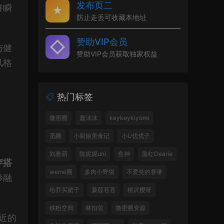
发布页二
好瞬
防止走丢可收藏本地址
赞助VIP会员
与健
赞助VIP会员获取独家权益
风格
热门标签
微密圈
蠢沫沫
keykeykiyomi
觅圈
小厨娘美食记
小U优优子
刘雅萌
陈妮妮uni
鱼神
脸红Dearie
穿搭
weme圈
多肉小野猫
不爱笑的赛琳
妙融
给乔买裙子
蒹葭苍苍
桃沢樱呀
铁粉空间
林扣弦
微密圈资源
近的