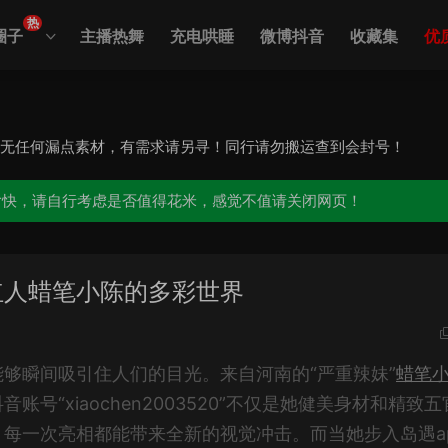
热
圈子
主播热舞
充电哄睡
微博抖音
收藏集
优
，无任何漏点素材，有需求请另寻！同行请勿搬运查到会封号！
愉快，请自行考虑是否值得花米，感觉不值请关闭网页！
红人蜡笔小陈的多彩世界
够瞬间吸引住人们的目光。来自河南的“严重辣妹”
蜡笔
号“xiaochen2003520”不仅是她健美身材和精致五
每一次亮相都能带来全新的视觉冲击。而当她步入岛遇a