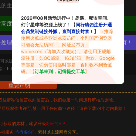
人的生活艺术家。
2026年08月活动进行中！岛遇、秘语空间、
材高度去重复、逐一归档方便收藏！
幻宇星球等资源上线了！【
同行请勿注册开通
会员复制链接外搬，查到直接封禁！】
（推荐
使用火狐或谷歌浏览器访问，个别国产浏览器
号处理，素材资源无露点、需求请绕道，关闭本站网页！
可能会无法访问）。网址发布页：
weme.ren
（请加入收藏夹）。请使用正规邮
箱注册，如QQ邮箱、163邮箱、微软、Google
可以提交工单处理。
等邮箱，切勿使用临时邮箱，否则收不到验证
接：
https://www.abcjyw.com/17471.html
码。【
订单未到，记得提交工单
】
重要声明
权益请私信留言
收到留言后，我们会第一时间进行审核后删除。
原版权作者许可,禁止用于任何商业途径！请在下载24小时内删除！
可获取的素材，建议升级
对应的VIP。
补档服务
“
均有备份
”，
素材以主流网盘分享。