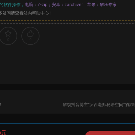
的软件操作，
电脑：7-zip；安卓：zarchiver；苹果：解压专家
多疑问请查看站内帮助中心！
0
0
！
解锁抖音博主“罗西老师秘语空间”的独
0元