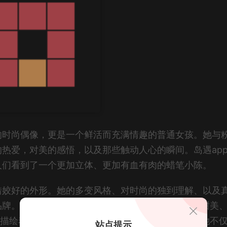
的时尚偶像，更是一个鲜活而充满情趣的普通女孩。她与
热爱，对美的感悟，以及那些触动人心的瞬间。岛遇ap
人们看到了一个更加立体、更加有血有肉的蜡笔小陈。
借姣好的外形。她的多变风格、对时尚的独到理解、以及
牌。从河南走出的这位“严重辣妹”，正以她率性、甜美
们描绘着一个充满活力、敢于表达自我的精彩世界。她不
站点提示