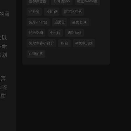
鱼神微密圈
可可西yyy
微密weme圈
相扑猫
小团嫂
露宝吃不饱
的露
兔牙sinar酱
温柔苗
凌凌七DL
秘语空间
七七吖
奶瑶妹妹
会以
阿尔卑香小狗子
1P狼
牛奶秋刀姨
生命
白璃怕疼
策划
和真
和随
的酣