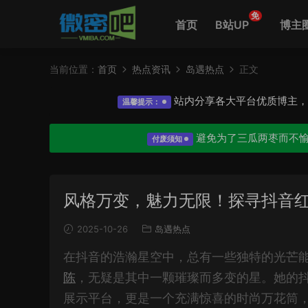
免
首页
B站UP
博主
当前位置：
首页
热点资讯
岛遇热点
正文
站内分享各大平台优质博主
温馨提示：
避免为了三瓜两枣而不
付废须知
风格万变，魅力无限！探寻抖音
2025-10-26
岛遇热点
在抖音的浩瀚星空中，总有一些独特的光芒能
陈
，无疑是其中一颗璀璨而多变的星。她的抖音账
展示平台，更是一个充满惊喜的时尚万花筒，