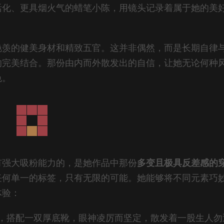
活化、更具烟火气的蜡笔小陈，用镜头记录着属于她的美
艳羡的健美身材和精致五官。这并非偶然，而是长期自律
的完美结合。那份由内而外散发出的自信，让她无论何种
色。
有强大吸粉能力的，是她作品中那份
多变且极具反差感的
任何单一的标签，只有无限的可能。她能够将不同元素巧
体验：
，搭配一双厚底靴，眼神凌厉而坚定，散发着一股生人勿