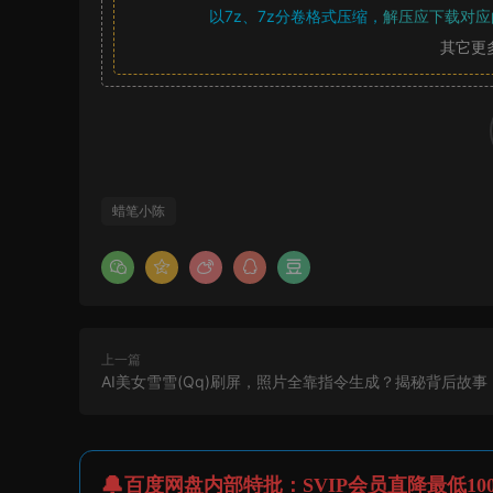
以7z、7z分卷格式压缩，
解压应下载对应
其它更
蜡笔小陈
上一篇
AI美女雪雪(Qq)刷屏，照片全靠指令生成？揭秘背后故事
百度网盘内部特批：SVIP会员直降最低10