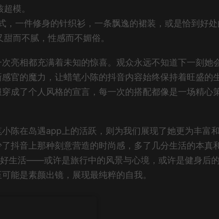
核超模。
式，一件修身的针织衫，一条飘逸的裙装，或是恰到好处
又甜而不腻，性感而不媚俗。
一次亮相都充满着未知的惊喜。观众永远不知道下一刻她
新感官的魔力，让蜡笔小陈的抖音内容始终保持着旺盛的
服穿成了个人风格的宣言，每一次的搭配都像是一场精心
小陈在岛遇app上的活跃，则为我们展现了她更为丰富
少了抖音上那种刻意营造的时尚感，多了几分生活的本真
美好生活——或许是旅行中的风景与心境，或许是健身后
至可能是素颜出镜，展现最纯粹的自我。