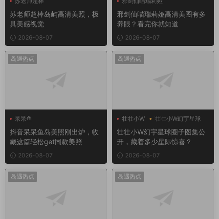
苏老师超棒
邪剑仙喵瑞莉娅
苏老师超棒岛屿高清美照，极
邪剑仙喵瑞莉娅高清美图有多
具美感视觉
养眼？看完你就知道
2026-08-07
2026-08-07
岛遇热点
岛遇热点
呆呆鱼
壮壮小W
壮壮小W幻宇星球
抖音呆呆鱼岛美照刚出炉，收
壮壮小W幻宇星球圈子图集公
藏这篇轻松get同款美照
开，藏着多少星际惊喜？
2026-08-07
2026-08-07
岛遇热点
岛遇热点