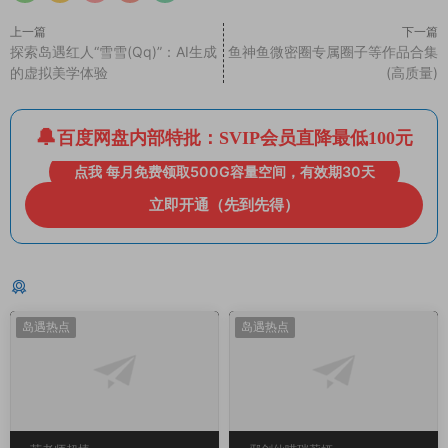
上一篇
下一篇
探索岛遇红人“雪雪(Qq)”：AI生成
鱼神鱼微密圈专属圈子等作品合集
的虚拟美学体验
(高质量)
百度网盘内部特批：SVIP会员直降最低100元
点我 每月免费领取500G容量空间，有效期30天
立即开通（先到先得）
猜你喜欢
岛遇热点
岛遇热点