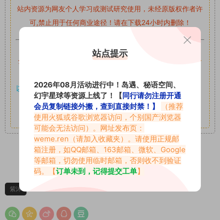
站内资源为网友个人学习或测试研究使用，未经原版权作者许
可,禁止用于任何商业途径！请在下载24小时内删除！
如果遇到付费才可获取的素材，建议升级
对应的VIP。
站点提示
全站付费素材可提供补档服务
“
均有备份
”，
素材以主流网盘分
享。
2026年08月活动进行中！岛遇、秘语空间、
以7z、7z分卷格式压缩，
解压应下载对应的软件操作，
电脑：
幻宇星球等资源上线了！【
同行请勿注册开通
7-zip；安卓：zarchiver；苹果：解压专家
会员复制链接外搬，查到直接封禁！】
（推荐
其它更多疑问请查看站内帮助中心！
使用火狐或谷歌浏览器访问，个别国产浏览器
可能会无法访问）。网址发布页：
weme.ren
（请加入收藏夹）。请使用正规邮
箱注册，如QQ邮箱、163邮箱、微软、Google
等邮箱，切勿使用临时邮箱，否则收不到验证
0
0
码。【
订单未到，记得提交工单
】
紫沐