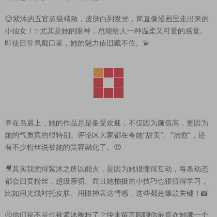
😊紫沐的五官超级精致，皮肤白到发光，简直像漫画里走出来的
小仙女！✨尤其是她的眼神，总能给人一种温柔又可爱的感觉。
即使日常佩戴口罩，她的魅力依旧藏不住。💫
💬在岛遇上，她的作品总是备受欢迎，不仅因为颜值高，更因为
她的气质真的很特别。评论区大家都在夸她“甜美”、“治愈”，还
有不少粉丝说被她的笑容融化了。😍
🎥其实我觉得紫沐之所以能火，是因为她很懂得互动，每条动态
都会回复粉丝，超级亲切。而且她拍摄的小技巧也很值得学习，
比如用光线衬托皮肤、用眼神表达情感，这些都是爆款关键！📸
🤔你们是不是也被紫沐圈粉了？快来留言聊聊你最喜欢她哪一个