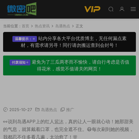
当前位置：
首页
热点资讯
岛遇热点
正文
站内分享各大平台优质博主，无任何漏点素
温馨提示：
材，有需求请另寻！同行请勿搬运查到会封号！
避免为了三瓜两枣而不愉快，请自行考虑是否值
付废须知
得花米，感觉不值请关闭网页！
紫沐凭什么能火？甜美、可爱、气质满分的网红
成长记！
2025-10-27
岛遇热点
推广
👀说到岛遇APP上的红人
紫沐
，真的让人一眼就心动！她那甜美
的气息，就算戴着口罩，也完全遮不住。😷每次刷到她的视频，
我都忍不住多看几遍，太治愈了！🌸