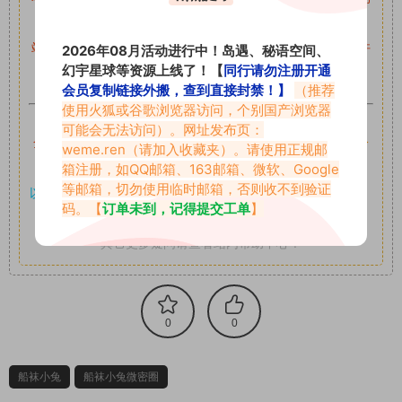
留言后，我们会第一时间进行审核后删除。
站内资源为网友个人学习或测试研究使用，未经原版权作者许
2026年08月活动进行中！岛遇、秘语空间、
幻宇星球等资源上线了！【
同行请勿注册开通
可,禁止用于任何商业途径！请在下载24小时内删除！
会员复制链接外搬，查到直接封禁！】
（推荐
使用火狐或谷歌浏览器访问，个别国产浏览器
如果遇到付费才可获取的素材，建议升级
对应的VIP。
可能会无法访问）。网址发布页：
全站付费素材可提供补档服务
“
均有备份
”，
素材以主流网盘分
weme.ren
（请加入收藏夹）。请使用正规邮
享。
箱注册，如QQ邮箱、163邮箱、微软、Google
等邮箱，切勿使用临时邮箱，否则收不到验证
以7z、7z分卷格式压缩，
解压应下载对应的软件操作，
电脑：
码。【
订单未到，记得提交工单
】
7-zip；安卓：zarchiver；苹果：解压专家
其它更多疑问请查看站内帮助中心！
0
0
船袜小兔
船袜小兔微密圈