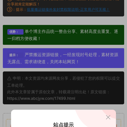
分享就肯定能解压！
③：提示：
批量搬运链接外发封禁权限说明-正常用户可无视！
单个博主作品统一整合分享、素材高度去重复、逐
优势：
一归档方便收藏！
严禁搬运资源链接，一经发现封号处理，素材资源
提示：
无露点、需求请绕道，关闭本站网页！
申明：本文资源均来源网友分享，若侵犯了您的权限可以提交
工单处理。
此外本文章皆属于原创文章，转载请注明出处！原文链接：
https://www.abcjyw.com/17499.html
重要声明
站点提示
本站资源均来自网络分享，如有侵犯你的权益请私信留言
收到