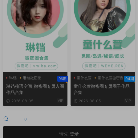
琳铛
琳铛微密圈
童什么萱
童什么萱微密圈
96期
04期
琳铛秘语空间
琳铛秘语空间_微密圈专属入圈
童什么萱微密圈专属圈子作品
作品合集
合集
VIP
VIP
2026-08-05
2026-08-05
评论
0
请先
登录