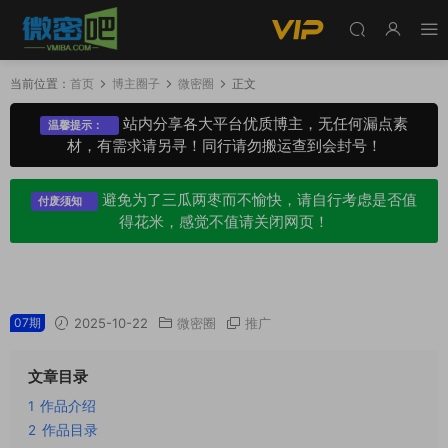
当前位置：
首页
博主圈子
微密圈
正文
站内分享各大平台优质博主，无任何漏点素
温馨提示：
材，有需求请另寻！同行请勿搬运查到会封号！
避免为了三瓜两枣而不愉快，请自行考虑是否值
付废须知
得花米，感觉不值请关闭网页！
船袜小兔微密圈专属圈子作品合集
07期
2025-10-22
微密圈
推广
文章目录
1
作品介绍
2
作品目录