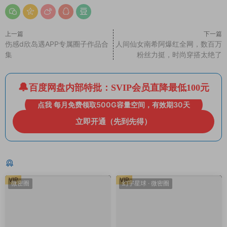
上一篇
下一篇
伤感d欣岛遇APP专属圈子作品合
人间仙女南希阿爆红全网，数百万
集
粉丝力挺，时尚穿搭太绝了
百度网盘内部特批：SVIP会员直降最低100元
点我 每月免费领取500G容量空间，有效期30天
立即开通（先到先得）
猜你喜欢
VIP
VIP
微密圈
幻宇星球
·
微密圈