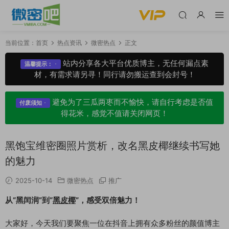
当前位置：
首页
热点资讯
微密热点
正文
站内分享各大平台优质博主，无任何漏点素
温馨提示：
材，有需求请另寻！同行请勿搬运查到会封号！
避免为了三瓜两枣而不愉快，请自行考虑是否值
付废须知
得花米，感觉不值请关闭网页！
黑饱宝维密圈照片赏析，改名黑皮椰继续书写她
的魅力
2025-10-14
微密热点
推广
从“黑闰润”到“
黑皮椰
”，感受双倍魅力！
大家好，今天我们要聚焦一位在抖音上拥有众多粉丝的颜值博主