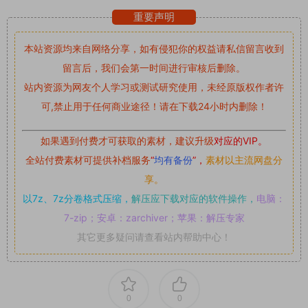
重要声明
本站资源均来自网络分享，如有侵犯你的权益请私信留言
收到
留言后，我们会第一时间进行审核后删除。
站内资源为网友个人学习或测试研究使用，未经原版权作者许
可,禁止用于任何商业途径！请在下载24小时内删除！
如果遇到付费才可获取的素材，建议升级
对应的VIP。
全站付费素材可提供补档服务
“
均有备份
”，
素材以主流网盘分
享。
以7z、7z分卷格式压缩，
解压应下载对应的软件操作，
电脑：
7-zip；安卓：zarchiver；苹果：解压专家
其它更多疑问请查看站内帮助中心！
0
0