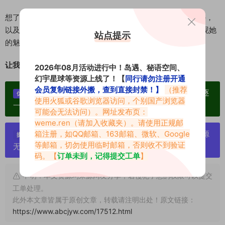
想了解黑饱宝的最新动态，快去关注她的抖音账号：
Heipiye
，
以及微博账号“黑皮椰”吧！ 期待她在未来的作品中，继续展现她
站点提示
的魅力，并且与蒙蒙子带来更多精彩合作！
让我们一起，见证黑饱宝的持续闪耀！
2026年08月活动进行中！岛遇、秘语空间、
幻宇星球等资源上线了！【
同行请勿注册开通
会员复制链接外搬，查到直接封禁！】
（推荐
单个博主作品统一整合分享、素材高度去重复、逐
优势：
使用火狐或谷歌浏览器访问，个别国产浏览器
一归档方便收藏！
可能会无法访问）。网址发布页：
weme.ren
（请加入收藏夹）。请使用正规邮
箱注册，如QQ邮箱、163邮箱、微软、Google
严禁搬运资源链接，一经发现封号处理，素材资源
提示：
等邮箱，切勿使用临时邮箱，否则收不到验证
无露点、需求请绕道，关闭本站网页！
码。【
订单未到，记得提交工单
】
申明：本文资源均来源网友分享，若侵犯了您的权限可以提交
工单处理。
此外本文章皆属于原创文章，转载请注明出处！原文链接：
https://www.abcjyw.com/17512.html