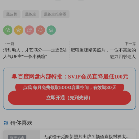
黑皮椰
黑饱宝
黑饱宝维密圈
上一篇
下一篇
清甜动人，才艺满分——走近B站
肥猫腿腿精美照片，一位不露脸的
人气UP主“一条小糖糖”
魅力四射达人
百度网盘内部特批：SVIP会员直降最低100元
点我 每月免费领取500G容量空间，有效期30天
立即开通（先到先得）
猜你喜欢
无敌橙子觅圈新照片出炉？颜值直接封神太惊
微密热点