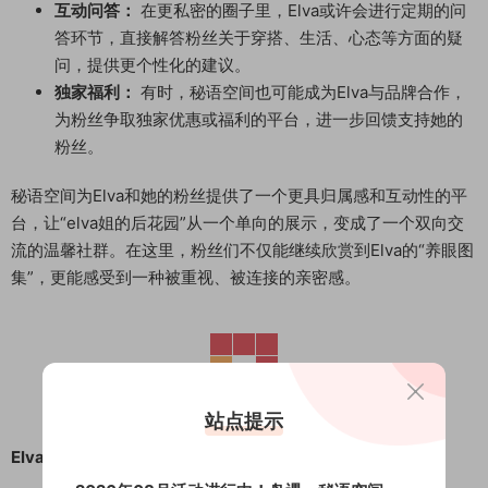
互动问答：
在更私密的圈子里，Elva或许会进行定期的问
答环节，直接解答粉丝关于穿搭、生活、心态等方面的疑
问，提供更个性化的建议。
独家福利：
有时，秘语空间也可能成为Elva与品牌合作，
为粉丝争取独家优惠或福利的平台，进一步回馈支持她的
粉丝。
秘语空间为Elva和她的粉丝提供了一个更具归属感和互动性的平
台，让“elva姐的后花园”从一个单向的展示，变成了一个双向交
流的温馨社群。在这里，粉丝们不仅能继续欣赏到Elva的“养眼图
集”，更能感受到一种被重视、被连接的亲密感。
站点提示
Elva 的魅力：内外兼修，真诚分享