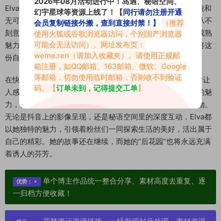
2026年08月活动进行中！岛遇、秘语空间、
Elva之所以能深受粉丝喜爱，不仅仅是因为她拥有出众的外貌和
幻宇星球等资源上线了！【
同行请勿注册开通
无可挑剔的品味，更重要的是她所展现出的真诚和自信。她从不
会员复制链接外搬，查到直接封禁！】
（推荐
刻意迎合，而是以最真实的状态分享自己的生活感悟。她的成熟
使用火狐或谷歌浏览器访问，个别国产浏览器
可能会无法访问）。网址发布页：
魅力在于，她明白自己是谁，知道自己想要什么，并且能够将这
weme.ren
（请加入收藏夹）。请使用正规邮
份自信与从容传递给屏幕前的每一个人。
箱注册，如QQ邮箱、163邮箱、微软、Google
等邮箱，切勿使用临时邮箱，否则收不到验证
在快节奏、高压力的现代生活中，Elva的“后花园”无疑是一片让
码。【
订单未到，记得提交工单
】
人感到舒适和愉悦的绿洲。她用自己的方式诠释着成熟女性的魅
力，告诉我们年龄不是束缚，而是沉淀智慧与品味的最好礼物。
无论是抖音上的影像呈现，还是秘语空间里的深度互动，Elva都
以她独特的魅力，引领着粉丝们一同探索生活的美好，活出属于
自己的精彩。她的故事还在继续，而她的“后花园”也将永远充满
着诱人的芬芳。
单个博主作品统一整合分享、素材高度去重复、逐
优势：
一归档方便收藏！