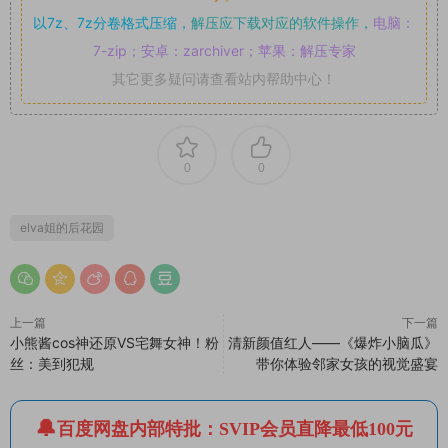
以7z、7z分卷格式压缩，
解压应下载对应的软件操作，
电脑：
7-zip；安卓：zarchiver；苹果：解压专家
其它更多疑问请查看站内帮助中心！
0
0
elva姐的后花园
上一篇
下一篇
小熊酱cos神还原VS宅舞女神！粉
清新颜值红人——《爆炸小脑瓜》
丝：美到犯规
带你体验邻家女孩的视觉盛宴
百度网盘内部特批：SVIP会员直降最低100元