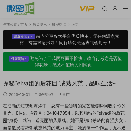
当前位置：
首页
热点资讯
微密热点
正文
站内分享各大平台优质博主，无任何漏点素
温馨提示：
材，有需求请另寻！同行请勿搬运查到会封号！
避免为了三瓜两枣而不愉快，请自行考虑是否值
付废须知
得花米，感觉不值请关闭网页！
探秘“elva姐的后花园”成熟风范，品味生活~
2025-10-31
微密热点
推广
在浩瀚的短视频海洋中，总有一些独特的光芒能够瞬间吸引你的
目光。Elva，抖音号：841047954，以其独特的“
elva姐的后花
园
”身份，成为一道亮丽的风景线。她不是初出茅庐的青涩少女，
而是散发着浓郁成熟风范的魅力博主，她的每一个作品，无不透