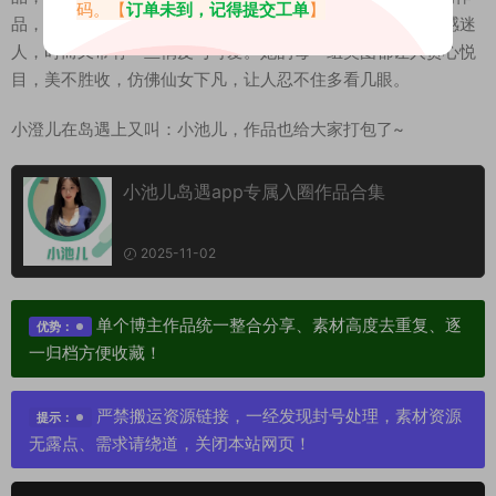
码。【
订单未到，记得提交工单
】
品，更是展现了她各种反差的美——时而温柔可人，时而性感迷
人，时而又带有一丝俏皮与可爱。她的每一组美图都让人赏心悦
目，美不胜收，仿佛仙女下凡，让人忍不住多看几眼。
小澄儿在岛遇上又叫：小池儿，作品也给大家打包了~
小池儿岛遇app专属入圈作品合集
2025-11-02
单个博主作品统一整合分享、素材高度去重复、逐
优势：
一归档方便收藏！
严禁搬运资源链接，一经发现封号处理，素材资源
提示：
无露点、需求请绕道，关闭本站网页！