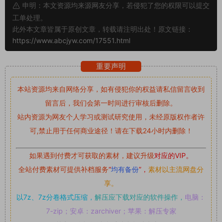
申明：本文资源均来源网友分享，若侵犯了您的权限可以提交
工单处理。
此外本文章皆属于原创文章，转载请注明出处！原文链接：
https://www.abcjyw.com/17551.html
重要声明
本站资源均来自网络分享，如有侵犯你的权益请私信留言
收到
留言后，我们会第一时间进行审核后删除。
站内资源为网友个人学习或测试研究使用，未经原版权作者许
可,禁止用于任何商业途径！请在下载24小时内删除！
如果遇到付费才可获取的素材，建议升级
对应的VIP。
全站付费素材可提供补档服务
“
均有备份
”，
素材以主流网盘分
享。
以7z、7z分卷格式压缩，
解压应下载对应的软件操作，
电脑：
7-zip；安卓：zarchiver；苹果：解压专家