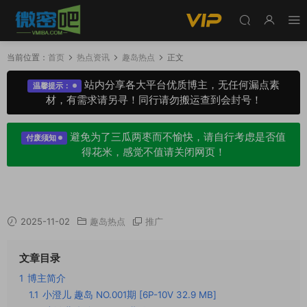
当前位置：
首页
热点资讯
趣岛热点
正文
站内分享各大平台优质博主，无任何漏点素
温馨提示：
材，有需求请另寻！同行请勿搬运查到会封号！
避免为了三瓜两枣而不愉快，请自行考虑是否值
付废须知
得花米，感觉不值请关闭网页！
小澄儿趣岛岛遇系列作品，花丛中回眸的瞬间！
2025-11-02
趣岛热点
推广
文章目录
1
博主简介
1.1
小澄儿 趣岛 NO.001期 [6P-10V 32.9 MB]