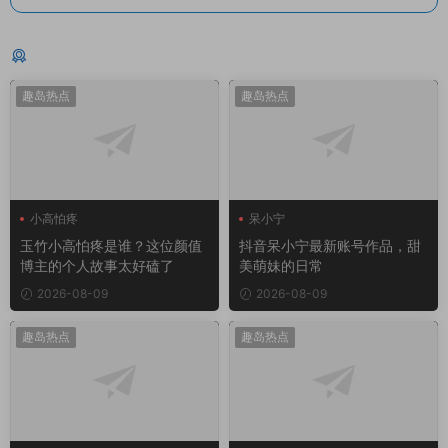
猜你喜欢
趣岛热点
趣岛热点
小高怕疼
呆小宁
玉竹小高怕疼是谁？这位颜值
抖音呆小宁最新账号作品，甜
博主的个人故事太好磕了
美萌妹的日常
2026-08-09
2026-08-09
趣岛热点
趣岛热点