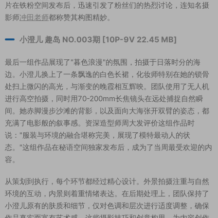
片在铁粉空间发布后，迅速引发了粉丝们的热烈讨论，连知名摄
影师
冲田老师
都称赞其构图精妙。
小澄儿 趣岛 NO.003期 [10P-9V 22.45 MB]
最后一组作品展现了"暮色浪漫"的氛围，拍摄于日落时分的海
边。小澄儿换上了一条飘逸的白色长裙，化妆师特别在她的锁骨
处扫上微闪的高光，与渐变的晚霞相互辉映。团队使用了无人机
进行高空拍摄，同时用70-200mm长焦镜头在远处捕捉自然瞬
间。她赤脚漫步沙滩的背影，以及面向大海张开双臂的姿态，都
充满了电影般的叙事感。资深造型师周大发评价这组作品时
说："服装与环境的融合堪称完美，展现了模特最动人的状
态。"这组作品在秘语空间独家发布后，成为了当周最受欢迎的内
容。
从策划到执行，每个环节都经过精心设计。外景拍摄注重与自然
环境的互动，内景则着重情绪表达。在后期处理上，团队保持了
小澄儿原有的肤质和细节，仅对色调和层次进行适度调整，确保
作品真实而富有艺术感。这些摄影技巧和创意构思，为内容创作