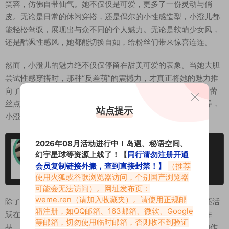
笑容，仿佛自带仙气。她不仅仅是可爱，更多了一份灵动与俏
皮。无论是日常的休闲穿搭，还是偶尔的小性感造型，小澄儿都
能轻松驾驭，展现出与众不同的个人魅力。无论是软萌少女风，
还是酷飒性感风，她都能切换自如，给粉丝们带来惊喜连连。
然而，小澄儿的魅力绝不仅仅停留在甜美可爱的表象。当她大胆
尝试性感穿搭时，那种“反差萌”的震撼力，才真正将她的魅力推
向了新的高度。一袭紧身裙，一个深V领口，或是若隐若现的蕾
丝点缀，都能在她身上焕发出别样的风情。不同于刻意的卖弄，
站点提示
小澄儿的性感是一种自然流露的自信与美丽。
2026年08月活动进行中！岛遇、秘语空间、
小澄儿趣岛app圈子系列作品合集
幻宇星球等资源上线了！【
同行请勿注册开通
会员复制链接外搬，查到直接封禁！】
（推荐
2025-11-02
使用火狐或谷歌浏览器访问，个别国产浏览器
可能会无法访问）。网址发布页：
weme.ren
（请加入收藏夹）。请使用正规邮
除了在抖音上持续分享高颜值美照和有趣的短视频，小澄儿还活
箱注册，如QQ邮箱、163邮箱、微软、Google
跃在趣岛APP等平台。无论是静态的美图，还是动态的视频作
等邮箱，切勿使用临时邮箱，否则收不到验证
品，她都用心诠释每一个造型和瞬间。特别是在趣岛app上的作