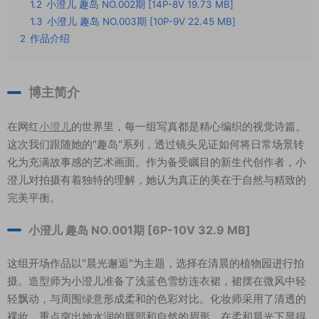
1.2
小澄儿 趣岛 NO.002期 [14P-8V 19.73 MB]
1.3
小澄儿 趣岛 NO.003期 [10P-9V 22.45 MB]
2
作品介绍
博主简介
在网红
小澄儿
的世界里，每一组写真都是精心编织的视觉诗篇。
这次我们跟随她的"趣岛"系列，透过镜头见证如何将日常场景转
化为充满故事感的艺术画面。作为备受瞩目的新生代创作者，小
澄儿对拍摄有着独特的理解，她认为真正的美在于自然与精致的
完美平衡。
小澄儿 趣岛 NO.001期 [6P-10V 32.9 MB]
这组开场作品以"晨光邂逅"为主题，选择在清晨的植物园进行拍
摄。造型师为小澄儿准备了浅蓝色雪纺连衣裙，裙摆在微风中轻
轻飘动，与周围绿意形成柔和的色彩对比。化妆师采用了清透的
裸妆，重点突出她水润的唇部和自然的眉形，在柔和晨光下显得