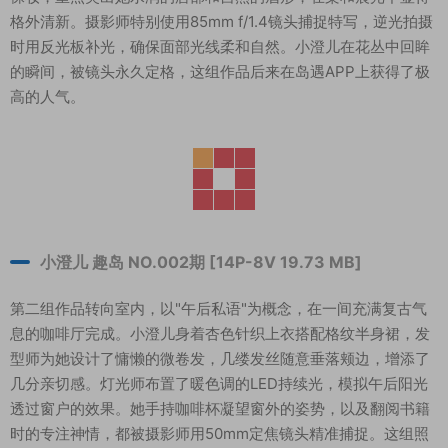
格外清新。摄影师特别使用85mm f/1.4镜头捕捉特写，逆光拍摄
时用反光板补光，确保面部光线柔和自然。小澄儿在花丛中回眸
的瞬间，被镜头永久定格，这组作品后来在岛遇APP上获得了极
高的人气。
小澄儿 趣岛 NO.002期 [14P-8V 19.73 MB]
第二组作品转向室内，以"午后私语"为概念，在一间充满复古气
息的咖啡厅完成。小澄儿身着杏色针织上衣搭配格纹半身裙，发
型师为她设计了慵懒的微卷发，几缕发丝随意垂落颊边，增添了
几分亲切感。灯光师布置了暖色调的LED持续光，模拟午后阳光
透过窗户的效果。她手持咖啡杯凝望窗外的姿势，以及翻阅书籍
时的专注神情，都被摄影师用50mm定焦镜头精准捕捉。这组照