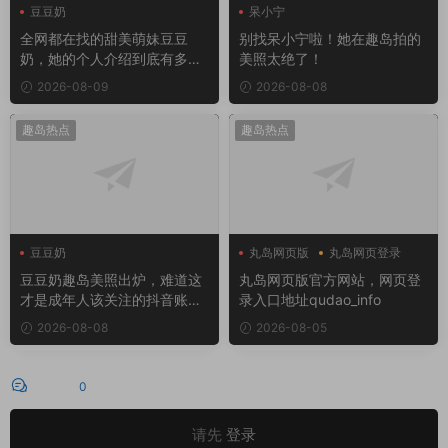
豆豆奶
呆小宁
全网都在找的甜美萌妹豆豆
别找呆小宁啦！她在趣岛拍的
奶，她的个人介绍到底有多
美照太绝了！
绝？
2026-08-09
2026-08-08
趣岛热点
趣岛热点
豆豆奶
丸岛网页版
丸岛网页登录
豆豆奶趣岛美照出炉，难道这
丸岛网页版官方网站，网页登
才是成年人该关注的抖音账
录入口地址qudao_info
号？
2026-08-08
2026-08-05
评论
0
请先
登录