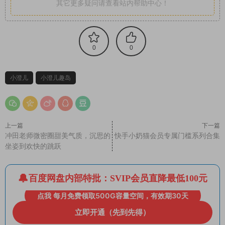
其它更多疑问请查看站内帮助中心！
0
0
小澄儿
小澄儿趣岛
上一篇
下一篇
冲田老师微密圈甜美气质，沉思的
快手小奶猫会员专属门槛系列合集
坐姿到欢快的跳跃
百度网盘内部特批：SVIP会员直降最低100元
点我 每月免费领取500G容量空间，有效期30天
立即开通（先到先得）