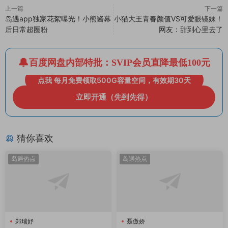
上一篇
下一篇
岛遇app独家花絮曝光！小熊酱幕
小猫大王青春颜值VS可爱眼镜妹！
后日常超圈粉
网友：甜到心里去了
百度网盘内部特批：SVIP会员直降最低100元
点我 每月免费领取500G容量空间，有效期30天
立即开通（先到先得）
猜你喜欢
岛遇热点
岛遇热点
郑瑞妤
聂傲娇