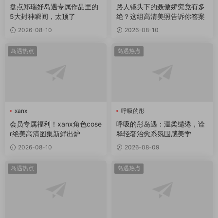
盘点郑瑞妤岛遇专属作品里的
路人镜头下的聂傲娇究竟有多
5大封神瞬间，太顶了
绝？这组高清美照告诉你答案
2026-08-10
2026-08-10
岛遇热点
岛遇热点
xanx
呼吸的彤
会员专属福利！xanx角色cose
呼吸的彤岛遇：温柔缱绻，诠
r绝美高清图集新鲜出炉
释轻奢治愈系氛围感美学
2026-08-10
2026-08-09
岛遇热点
岛遇热点