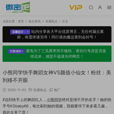
当前位置：
首页
热点资讯
岛遇热点
正文
站内分享各大平台优质博主，无任何漏点素
温馨提示：
材，有需求请另寻！同行请勿搬运查到会封号！
避免为了三瓜两枣而不愉快，请自行考虑是否值
付废须知
得花米，感觉不值请关闭网页！
小熊同学快手舞蹈女神VS颜值小仙女！粉丝：美
到移不开眼
2025-11-03
岛遇热点
推广
💃说到快手上的舞蹈红人，
小熊同学
绝对是绕不开的名字！她的快
手号KSbaby66，每次刷到她的视频，我都要停下来多看几遍，
真的太美了😍！