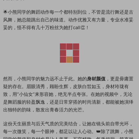
🌟小熊同学的舞蹈动作每一个都特别到位，不管是流行舞还是古
风舞，她总能跳出自己的味道。动作优雅又有力量，专业水准妥
妥的，怪不得有几十万粉丝为她打call👏！
然而，小熊同学的魅力远不止于此。她的
身材颜值
，更是毋庸置
疑的存在。眉眼清秀，顾盼生辉，皮肤白皙如玉，身材玲珑有
致，用“小仙女”来形容她，绝无半点夸张。在她的视频中，无论
是舞蹈服的轻盈飘逸，还是日常穿搭的时尚清新，都能被她演绎
出独特的韵味，散发出青春活力的光芒。
这份天生丽质与后天气质的完美结合，让她在镜头前自带光环，
每一次微笑，每一个眼神，都足以让人心动。👑除了跳舞，小熊