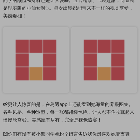
同学的颜值和身材也是让人羡慕。五官精致、气质超甜，简直就
是现实版的小仙女啊✨。每次出镜都能带来不一样的视觉享受，
美感爆棚！
📸更让人惊喜的是，在岛遇app上还能看到她海量的养眼图集。
各种风格、各种造型，每一张都超级惊艳，让人忍不住收藏起来
慢慢欣赏😉。美感应有尽有，完全是视觉盛宴！
🙌你们有没有被小熊同学圈粉？留言告诉我你最喜欢她哪支舞