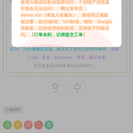
站内资源为网友个人学习或测试研究使用，未经原版权作者许
使用火狐或谷歌浏览器访问，个别国产浏览器
可能会无法访问）。网址发布页：
可,禁止用于任何商业途径！请在下载24小时内删除！
weme.ren
（请加入收藏夹）。请使用正规邮
箱注册，如QQ邮箱、163邮箱、微软、Google
如果遇到付费才可获取的素材，建议升级
对应的VIP。
等邮箱，切勿使用临时邮箱，否则收不到验证
全站付费素材可提供补档服务
“
均有备份
”，
素材以主流网盘分
码。【
订单未到，记得提交工单
】
享。
以7z、7z分卷格式压缩，
解压应下载对应的软件操作，
电脑：
7-zip；安卓：zarchiver；苹果：解压专家
其它更多疑问请查看站内帮助中心！
0
0
小熊同学