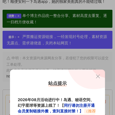
吧！顺便安利一下岛遇app，她的独家美图真的不能错过哦！
单个博主作品统一整合分享、素材高度去重复、逐
优势：
一归档方便收藏！
严禁搬运资源链接，一经发现封号处理，素材资源
提示：
无露点、需求请绕道，关闭本站网页！
申明：本文资源均来源网友分享，若侵犯了您的权限可以提交
工单处理。
此外本文章皆属于原创文章，转载请注明出处！原文链接：
https://www.abcjyw.com/17566.html
站点提示
重要声明
2026年08月活动进行中！岛遇、秘语空间、
本站资源均来自网络分享，如有侵犯你的权益请私信留言
收到
幻宇星球等资源上线了！【
同行请勿注册开通
留言后，我们会第一时间进行审核后删除。
会员复制链接外搬，查到直接封禁！】
（推荐