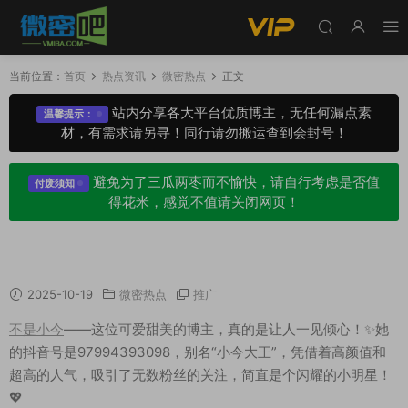
当前位置：
首页
热点资讯
微密热点
正文
站内分享各大平台优质博主，无任何漏点素
温馨提示：
材，有需求请另寻！同行请勿搬运查到会封号！
避免为了三瓜两枣而不愉快，请自行考虑是否值
付废须知
得花米，感觉不值请关闭网页！
不是小今个人资料，专属微密圈定制养眼图集
2025-10-19
微密热点
推广
不是小今
——这位可爱甜美的博主，真的是让人一见倾心！✨她
的抖音号是97994393098，别名“小今大王”，凭借着高颜值和
超高的人气，吸引了无数粉丝的关注，简直是个闪耀的小明星！
💖