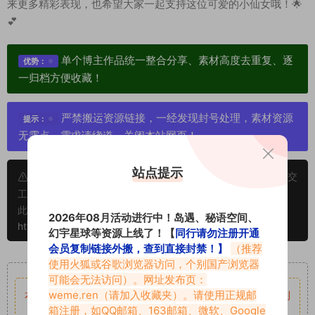
来更多精彩表现，也希望大家一起支持这位可爱的小仙女哦！🌟
💕
单个博主作品统一整合分享、素材高度去重复、逐
优势：
一归档方便收藏！
严禁搬运资源链接，一经发现封号处理，素材资源
提示：
无露点、需求请绕道，关闭本站网页！
站点提示
申明：本文资源均来源网友分享，若侵犯了您的权限可以提交
工单处理。
此外本文章皆属于原创文章，转载请注明出处！原文链接：
2026年08月活动进行中！岛遇、秘语空间、
https://www.abcjyw.com/17583.html
幻宇星球等资源上线了！【
同行请勿注册开通
会员复制链接外搬，查到直接封禁！】
（推荐
重要声明
使用火狐或谷歌浏览器访问，个别国产浏览器
可能会无法访问）。网址发布页：
weme.ren
（请加入收藏夹）。请使用正规邮
本站资源均来自网络分享，如有侵犯你的权益请私信留言
收到
箱注册，如QQ邮箱、163邮箱、微软、Google
留言后，我们会第一时间进行审核后删除。