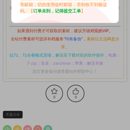
等邮箱，切勿使用临时邮箱，否则收不到验证
站内资源为网友个人学习或测试研究使用，未经原版权作者许
码。【
订单未到，记得提交工单
】
可,禁止用于任何商业途径！请在下载24小时内删除！
如果遇到付费才可获取的素材，建议升级
对应的VIP。
全站付费素材可提供补档服务
“
均有备份
”，
素材以主流网盘分
享。
以7z、7z分卷格式压缩，
解压应下载对应的软件操作，
电脑：
7-zip；安卓：zarchiver；苹果：解压专家
其它更多疑问请查看站内帮助中心！
0
0
不是小今