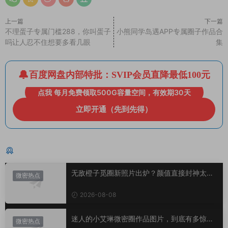
上一篇
下一篇
不理蛋子专属门槛288，你叫蛋子
小熊同学岛遇APP专属圈子作品合
吗让人忍不住想要多看几眼
集
百度网盘内部特批：SVIP会员直降最低100元
点我 每月免费领取500G容量空间，有效期30天
立即开通（先到先得）
猜你喜欢
无敌橙子觅圈新照片出炉？颜值直接封神太惊
微密热点
艳！
2026-08-08
迷人的小艾琳微密圈作品图片，到底有多惊
微密热点