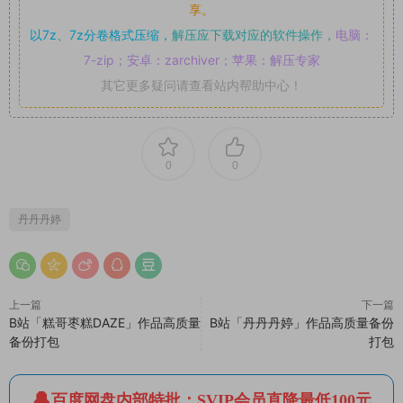
享。
以7z、7z分卷格式压缩，
解压应下载对应的软件操作，
电脑：
7-zip；安卓：zarchiver；苹果：解压专家
其它更多疑问请查看站内帮助中心！
0
0
丹丹丹婷
上一篇
下一篇
B站「糕哥枣糕DAZE」作品高质量
B站「丹丹丹婷」作品高质量备份
备份打包
打包
百度网盘内部特批：SVIP会员直降最低100元