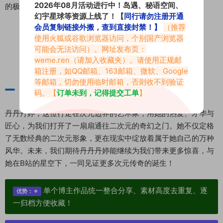
2026年08月活动进行中！岛遇、秘语空间、
的极致追求。
幻宇星球等资源上线了！【
同行请勿注册开通
会员复制链接外搬，查到直接封禁！】
（推荐
使用火狐或谷歌浏览器访问，个别国产浏览器
可能会无法访问）。网址发布页：
weme.ren
（请加入收藏夹）。请使用正规邮
箱注册，如QQ邮箱、163邮箱、微软、Google
等邮箱，切勿使用临时邮箱，否则收不到验证
结语：
码。【
订单未到，记得提交工单
】
丹丹丹婷，这位行走在次元边界的艺术家，用她的热爱、才华与
匠心，为我们打开了一扇扇通往二次元的奇幻之门。她不仅定格
了无数经典的二次元形象，更在现实中绽放着属于她自己的万种
风华。未来，我们期待丹丹丹婷能继续为我们带来更多惊喜，与
她在B站的星空下，一同见证更多次元传奇的诞生！
单个博主作品统一整合分享、素材高度去重复、逐
优势：
一归档方便收藏！