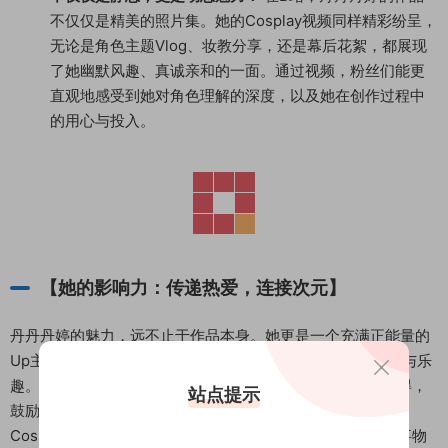
不仅仅是精美的照片集。她的Cosplay视频同样精彩纷呈，
无论是角色主题Vlog、妆教分享，还是幕后花絮，都展现
了她幽默风趣、真诚亲和的一面。通过视频，粉丝们能更
直观地感受到她对角色理解的深度，以及她在创作过程中
的用心与投入。
【她的影响力：传递热爱，连接次元】
丹丹丹婷的魅力，远不止于作品本身。她更是一个充满正能量的
Up主，通过自己的影响力，积极传递着Cosplay文化的魅力与乐
趣。她常常在直播中与粉丝互动，分享Cosplay的经验与心得，
站点提示
鼓励更多人加入到这个充满爱的大家庭中。她用行动证明，
Cosplay不仅是一种爱好，更是一种自我表达，一种对热爱事物