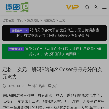
当前位置：
首页
热点资讯
博主热点
正文
站内分享各大平台优质博主，无任何漏点素
温馨提示：
材，有需求请另寻！同行请勿搬运查到会封号！
避免为了三瓜两枣而不愉快，请自行考虑是否值
付废须知
得花米，感觉不值请关闭网页！
定格二次元！解码B站知名Coser丹丹丹婷的次
元魅力
2025-10-20
博主热点
推广
在B站的浩瀚星河中，总有那么一些人，以他们的热爱与才华，
点亮了一片专属于二次元的绚烂天空。
丹丹丹婷
，无疑是这片星
空中一颗璀璨夺目的明星。作为B站知名Coser、人气Up主，她