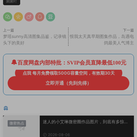
圜圜吖
上一篇
下一篇
梦瑶sunny高清图集品鉴，记录镜
恨我太天真早期图集作品，岛遇电
头下的美好
鸽最美人气博主
百度网盘内部特批：SVIP会员直降最低100元
点我 每月免费领取500G容量空间，有效期30天
立即开通（先到先得）
猜你喜欢
迷人的小艾琳微密圈作品图片，到底有多惊
微密热点
艳？
2026-08-06