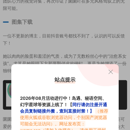
团队心力的视觉诗集，再次印证了圜圜吖在多元风格驾驭上的无
限可能。
图集下载
一位不更新的博主，目前抖音账号都找不到了，认识的可以反馈
下！
她以肉肉的脸蛋和羞涩的气质，成为了无数粉丝心中的“治愈系女
孩”。尤其是她眼睛下方那两颗俏皮的铆钉，更是为她增添了一份
独特的个性和灵动感，每次出镜都能带来不一样的新鲜感。
站点提示
圜圜吖微密圈专属入圈作品合集
2026年08月活动进行中！岛遇、秘语空间、
2025-10-20
幻宇星球等资源上线了！【
同行请勿注册开通
会员复制链接外搬，查到直接封禁！】
（推荐
使用火狐或谷歌浏览器访问，个别国产浏览器
圜圜吖在微密圈上的人气一直居高不下，这不仅仅因为她甜美可
可能会无法访问）。网址发布页：
爱的外表，更在于她真实自然的分享态度。日常生活中，她会大
weme.ren
（请加入收藏夹）。请使用正规邮