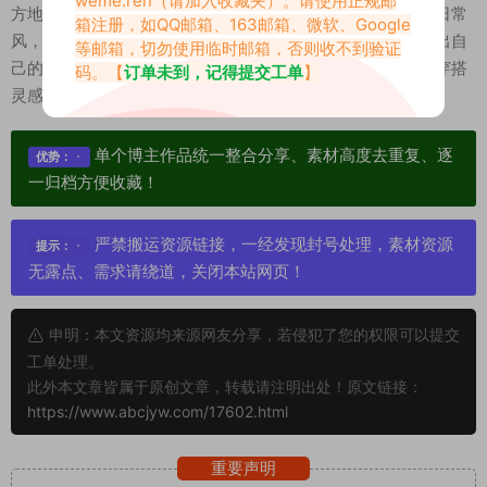
方地展示自己的各种服饰穿搭，无论是元气少女风还是简约日常
箱注册，如QQ邮箱、163邮箱、微软、Google
风，每一套搭配都让人眼前一亮。她懂得用色彩和细节来突出自
等邮箱，切勿使用临时邮箱，否则收不到验证
己的优点，也乐于和粉丝们交流穿搭心得，成为不少女生的穿搭
码。【
订单未到，记得提交工单
】
灵感来源。
单个博主作品统一整合分享、素材高度去重复、逐
优势：
一归档方便收藏！
严禁搬运资源链接，一经发现封号处理，素材资源
提示：
无露点、需求请绕道，关闭本站网页！
申明：本文资源均来源网友分享，若侵犯了您的权限可以提交
工单处理。
此外本文章皆属于原创文章，转载请注明出处！原文链接：
https://www.abcjyw.com/17602.html
重要声明