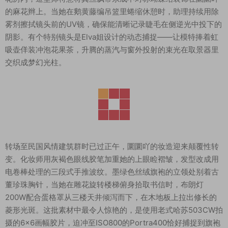
的麻花辫上。当她在鹅黄藤编吊篮里蜷缩休憩时，助理持续用除
雾剂擦拭镜头前的UV镜，确保能清晰记录睫毛在侧逆光中投下的
阴影。有个特别镜头是Elva姐设计的动态捕捉——让模特捧着虹
吸壶佯装冲泡花果茶，升腾的蒸汽与窗外投射的束光在取景器里
交织成梦幻光柱。
转场至民国风情建筑群时已过正午，圜圜吖的妆造迎来颠覆性转
变。化妆师用灰褐色眼线胶笔加重她的上眼睑褶皱，发型改成用
电卷棒处理的三段式手推波纹。墨绿色丝绒旗袍的立领处别着古
董珍珠胸针，当她在雕花旋转楼梯俯身拾取书信时，布朗灯
200W配合蛋格罩从三楼天井倾泻而下，在木地板上拉出修长的
菱形光斑。这批素材中最令人惊艳的，是使用老式哈苏503CW拍
摄的6×6画幅胶片，迫冲至ISO800的Portra400恰好捕捉到旗袍