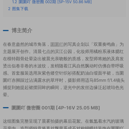
1.2
圜圜吖 微密圈 002期 [5P-15V 50.86 MB]
2
图集下载
博主简介
在春意盎然的城市角落，
圜圜吖
的写真企划以「双重奏鸣曲」为
主题展开创作。清晨七点的滨江公园，化妆师用橘粉系液体腮红
在模特颧骨处晕染出被晨光亲吻般的质感，发型师将她的及肩发
烫出似卷非卷的水波纹，发梢随着江风自然飘动时仿佛自带呼吸
感。首套服装选用灰紫色镂空针织衫搭配奶油白缎面半裙，当圜
圜吖赤脚踩过沾满露水的草坪时，摄影师用适马85mm f/1.4镜头
捕捉到她提起裙摆回眸的瞬间，逆光中的发丝边缘泛起琥珀色光
晕。
圜圜吖 微密圈 001期 [4P-16V 25.05 MB]
这组图集完整呈现了晨雾拍摄的幕后花絮。在氤氲着水汽的玻璃
花房内，造型师特意将真丝飘带系成不对称蝴蝶结装饰在圜圜吖