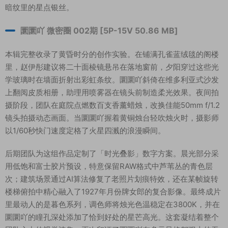
暗纹里的星点银丝。
圜圜吖 微密圈 002期 [5P-15V 50.86 MB]
本辑完整收录了黄昏时分的创作实验。在铺满孔雀蓝绒毯的阁楼
里，赵伊彤建议将二十面棱镜悬吊在落地窗前，夕阳穿过这些光
学玻璃时在墙面折射出彩虹条纹。圜圜吖斜倚在维多利亚式沙发
上翻阅皮质相册，助理用喷雾器在镜头前制造柔光效果。夜间拍
摄阶段，团队在庭院点燃数百支香薰蜡烛，改换佳能50mm f/1.2
镜头拍摄动态画面。当圜圜吖握着黄铜烛台轻吹烛火时，摄影师
以1/60秒快门速度定格了火星四溅的浪漫瞬间。
后期团队为这组作品定制了「时光叠影」数字方案。晨光部分采
用低饱和富士胶片预设，特意保留RAW格式中芦苇丛的青色层
次；建筑场景通过AI算法修复了老照片划痕特效，还在某帧旋转
楼梯俯拍中精心融入了1927年月份牌女郎的复合影像。最终成片
里最动人的是暮色系列，调色师将烛光色温稳定在3800K，并在
圜圜吖的瞳孔深处添加了恰到好处的星芒高光。这套凝结着整个