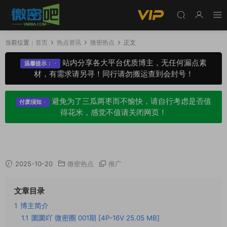
当前位置：
首页
热点资讯
微密热点
正文
站内分享各大平台优质博主，无任何漏点素
温馨提示：
材，有需求请另寻！同行请勿搬运查到会封号！
避免为了三瓜两枣而不愉快，请自行考虑是否值
付废须知
得花米，感觉不值请关闭网页！
圜圜吖觅圈圈子作品内容，捕捉日常每一天
2025-10-20
微密热点
推广
文章目录
1
博主简介
1.1
圜圜吖 微密圈 001期 [4P-16V 25.05 MB]