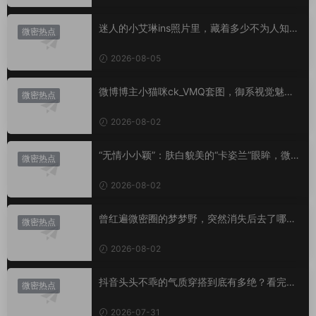
迷人的小艾琳ins照片里，藏着多少不为人知的
微密热点
小心思？
2026-08-05
微博博主小猫咪ck_VMQ套图，御系视觉魅力
微密热点
代表
2026-08-02
“无情小小颖”：肤白貌美的“卡姿兰”眼眸，微密
微密热点
圈里的视觉盛宴
2026-08-02
曾红遍微密圈的梦梦野，突然消失后去了哪
微密热点
里？
2026-08-02
抖音头头不乖的气质穿搭到底有多绝？看完想
微密热点
照搬整套
2026-07-31