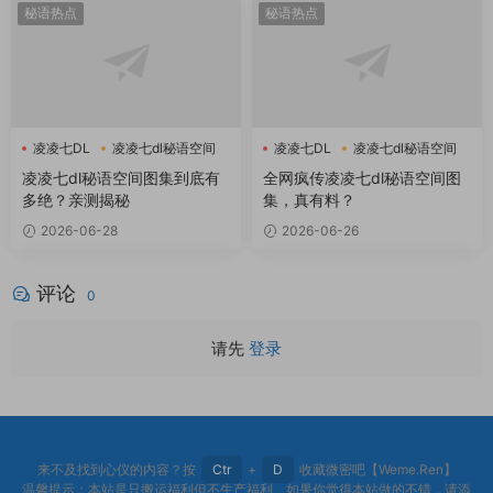
秘语热点
秘语热点
凌凌七DL
凌凌七dl秘语空间
凌凌七DL
凌凌七dl秘语空间
凌凌七dl秘语空间图集到底有
全网疯传凌凌七dl秘语空间图
多绝？亲测揭秘
集，真有料？
2026-06-28
2026-06-26
评论
0
请先
登录
来不及找到心仪的内容？按
Ctr
+
D
收藏微密吧【Weme.Ren】
温馨提示：本站是只搬运福利但不生产福利。如果你觉得本站做的不错，请添