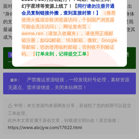
幻宇星球等资源上线了！【
同行请勿注册开通
面对“物化女性”的质疑，黑杜宾在TEDxShanghai的演讲中提出
会员复制链接外搬，查到直接封禁！】
（推荐
“身体主权论”：“当我在镜头前展示曲线时，是在行使对自我身体
使用火狐或谷歌浏览器访问，个别国产浏览器
的支配权。就像画家选择画布，摄影师调整光圈，我的身体是我
可能会无法访问）。网址发布页：
最诚实的创作媒介。”这种将争议转化为话语权争夺的智慧，使其
weme.ren
（请加入收藏夹）。请使用正规邮
成为女性主义在短视频领域的实践样本。
箱注册，如QQ邮箱、163邮箱、微软、Google
等邮箱，切勿使用临时邮箱，否则收不到验证
码。【
订单未到，记得提交工单
】
单个博主作品统一整合分享、素材高度去重复、逐
优势：
一归档方便收藏！
严禁搬运资源链接，一经发现封号处理，素材资源
提示：
无露点、需求请绕道，关闭本站网页！
申明：本文资源均来源网友分享，若侵犯了您的权限可以提交
工单处理。
此外本文章皆属于原创文章，转载请注明出处！原文链接：
https://www.abcjyw.com/17622.html