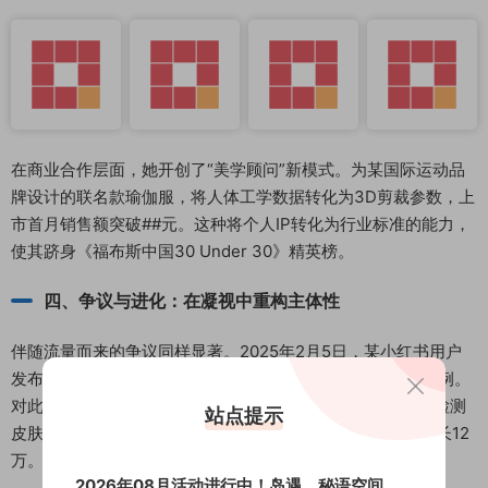
在商业合作层面，她开创了“美学顾问”新模式。为某国际运动品
牌设计的联名款瑜伽服，将人体工学数据转化为3D剪裁参数，上
市首月销售额突破##元。这种将个人IP转化为行业标准的能力，
使其跻身《福布斯中国30 Under 30》精英榜。
四、争议与进化：在凝视中重构主体性
伴随流量而来的争议同样显著。2025年2月5日，某小红书用户
发布“黑杜宾身材造假”的对比图，指控其使用PS拉伸腿部比例。
对此，她在微博发起“24小时素颜直播挑战”，邀请###现场检测
站点提示
皮肤弹性与骨骼结构，该事件反而推动其抖音粉丝量单日增长12
万。
2026年08月活动进行中！岛遇、秘语空间、