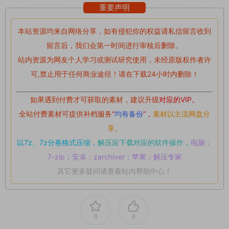
重要声明
本站资源均来自网络分享，如有侵犯你的权益请私信留言
收到
留言后，我们会第一时间进行审核后删除。
站内资源为网友个人学习或测试研究使用，未经原版权作者许
可,禁止用于任何商业途径！请在下载24小时内删除！
如果遇到付费才可获取的素材，建议升级
对应的VIP。
全站付费素材可提供补档服务
“
均有备份
”，
素材以主流网盘分
享。
以7z、7z分卷格式压缩，
解压应下载对应的软件操作，
电脑：
7-zip；安卓：zarchiver；苹果：解压专家
其它更多疑问请查看站内帮助中心！
0
0