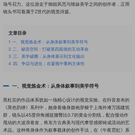
场号召力。这位游走于御姐风范与辣妹美学之间的创作者，正用
镜头书写着属于Z世代的视觉诗篇。
文章目录
1
一、视觉炼金术：从身体叙事到美学符号
2
二、秘语空间：打破第四面墙的互动革命
3
三、美学破圈：从身体展示到文化输出
4
四、争议与进化：在凝视中重构主体性
一、视觉炼金术：从身体叙事到美学符号
黑杜宾的作品体系犹如一场精心设计的视觉实验。在抖音发布的
《黑色韵律》系列中，她身着修身旗袍穿梭于上海外滩万国建筑
群，镜头以45度仰角捕捉腰臀比0.7的黄金分割线，配合慢动作
甩动的大波浪卷发，将东方古典美与现代摩登感熔铸成流动的艺
术品。这种将身体作为叙事载体的创作手法，在《午夜霓虹》系