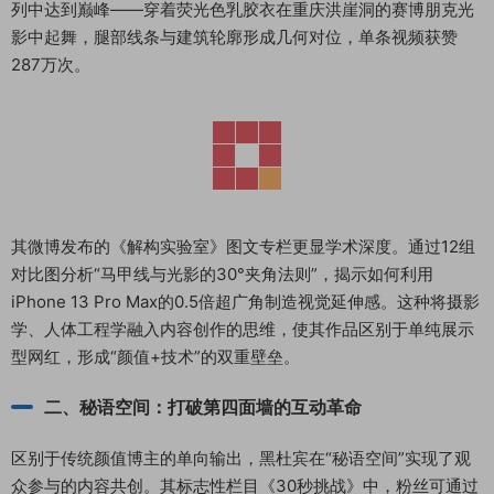
列中达到巅峰——穿着荧光色乳胶衣在重庆洪崖洞的赛博朋克光
影中起舞，腿部线条与建筑轮廓形成几何对位，单条视频获赞
287万次。
其微博发布的《解构实验室》图文专栏更显学术深度。通过12组
对比图分析“马甲线与光影的30°夹角法则”，揭示如何利用
iPhone 13 Pro Max的0.5倍超广角制造视觉延伸感。这种将摄影
学、人体工程学融入内容创作的思维，使其作品区别于单纯展示
型网红，形成“颜值+技术”的双重壁垒。
二、秘语空间：打破第四面墙的互动革命
区别于传统颜值博主的单向输出，黑杜宾在“秘语空间”实现了观
众参与的内容共创。其标志性栏目《30秒挑战》中，粉丝可通过