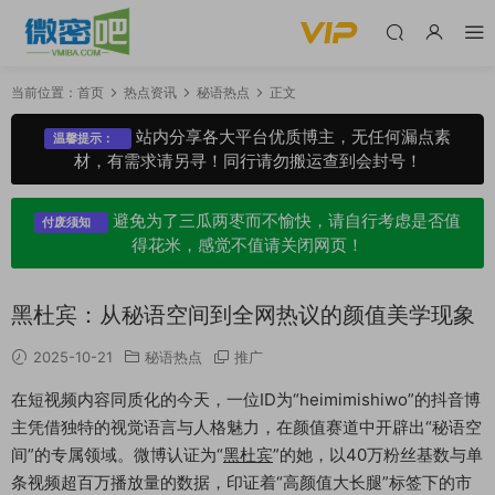
当前位置：
首页
热点资讯
秘语热点
正文
站内分享各大平台优质博主，无任何漏点素
温馨提示：
材，有需求请另寻！同行请勿搬运查到会封号！
避免为了三瓜两枣而不愉快，请自行考虑是否值
付废须知
得花米，感觉不值请关闭网页！
黑杜宾：从秘语空间到全网热议的颜值美学现象
2025-10-21
秘语热点
推广
在短视频内容同质化的今天，一位ID为“heimimishiwo”的抖音博
主凭借独特的视觉语言与人格魅力，在颜值赛道中开辟出“秘语空
间”的专属领域。微博认证为“
黑杜宾
”的她，以40万粉丝基数与单
条视频超百万播放量的数据，印证着“高颜值大长腿”标签下的市