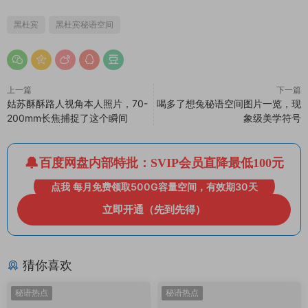
黑杜宾
黑杜宾秘语空间
上一篇
下一篇
姑苏酥酥路人视角本人照片，70-
喝多了想兔秘语空间图片一览，现
200mm长焦捕捉了这个瞬间
象级美学符号
百度网盘内部特批：SVIP会员直降最低100元
点我 每月免费领取500G容量空间，有效期30天
立即开通（先到先得）
猜你喜欢
秘语热点
秘语热点