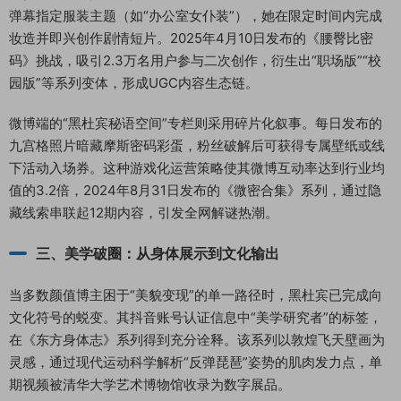
弹幕指定服装主题（如“办公室女仆装”），她在限定时间内完成
妆造并即兴创作剧情短片。2025年4月10日发布的《腰臀比密
码》挑战，吸引2.3万名用户参与二次创作，衍生出“职场版”“校
园版”等系列变体，形成UGC内容生态链。
微博端的“黑杜宾秘语空间”专栏则采用碎片化叙事。每日发布的
九宫格照片暗藏摩斯密码彩蛋，粉丝破解后可获得专属壁纸或线
下活动入场券。这种游戏化运营策略使其微博互动率达到行业均
值的3.2倍，2024年8月31日发布的《微密合集》系列，通过隐
藏线索串联起12期内容，引发全网解谜热潮。
三、美学破圈：从身体展示到文化输出
当多数颜值博主困于“美貌变现”的单一路径时，黑杜宾已完成向
文化符号的蜕变。其抖音账号认证信息中“美学研究者”的标签，
在《东方身体志》系列得到充分诠释。该系列以敦煌飞天壁画为
灵感，通过现代运动科学解析“反弹琵琶”姿势的肌肉发力点，单
期视频被清华大学艺术博物馆收录为数字展品。