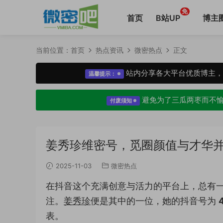
免
首页
B站UP
博主
当前位置：
首页
热点资讯
微密热点
正文
站内分享各大平台优质博主
温馨提示：
避免为了三瓜两枣而不
付废须知
姜秀珍维密号，觅圈颜值与才华
2025-11-03
微密热点
在抖音这个充满创意与活力的平台上，总有
注。
姜秀珍
便是其中的一位，她的抖音号为
表。