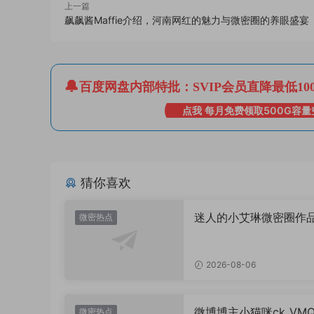
上一篇
飙飙酱Maffie介绍，河南网红的魅力与微密圈的养眼盛宴
百度网盘内部特批：SVIP会员直降最低10
点我 每月免费领取500G容量
猜你喜欢
迷人的小艾琳微密圈作
微密热点
片，到底有多惊艳？
2026-08-06
微博博主小猫咪ck_VM
微密热点