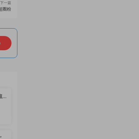
下一篇
超圈粉
）
藏
？
“卡