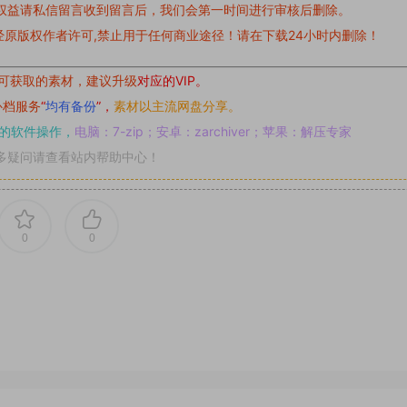
权益请私信留言
收到留言后，我们会第一时间进行审核后删除。
原版权作者许可,禁止用于任何商业途径！请在下载24小时内删除！
可获取的素材，建议升级
对应的VIP。
补档服务
“
均有备份
”，
素材以主流网盘分享。
的软件操作，
电脑：7-zip；安卓：zarchiver；苹果：解压专家
多疑问请查看站内帮助中心！
0
0