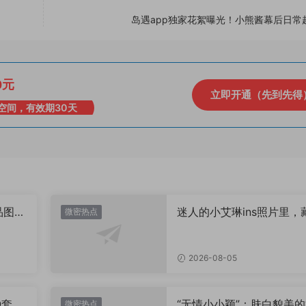
岛遇app独家花絮曝光！小熊酱幕后日常
0元
立即开通（先到先得
空间，有效期30天
品图
迷人的小艾琳ins照片里，
微密热点
着多少不为人知的小心思
2026-08-05
Q套
“无情小小颖”：肤白貌美的
微密热点