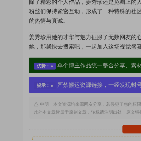
除了精彩的个人作品，姜秀珍还是觅圈上的
粉丝们保持紧密互动，形成了一种特殊的社
的热情与真诚。
姜秀珍用她的才华与魅力征服了无数网友的
她，那就快去搜索吧，一起加入这场视觉盛
单个博主作品统一整合分享、素
优势：
严禁搬运资源链接，一经发现封
提示：
申明：本文资源均来源网友分享，若侵犯了您的权限
此外本文章皆属于原创文章，转载请注明出处！原文链