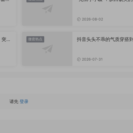
姿兰”眼眸，微密圈里的视
盛宴
2026-08-02
，突然
抖音头头不乖的气质穿搭
微密热点
有多绝？看完想照搬整套
2026-07-31
请先
登录