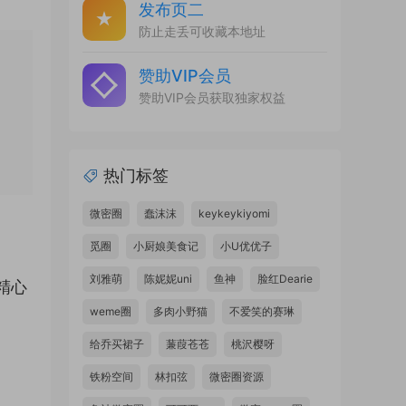
发布页二
防止走丢可收藏本地址
赞助VIP会员
赞助VIP会员获取独家权益
热门标签
微密圈
蠢沫沫
keykeykiyomi
觅圈
小厨娘美食记
小U优优子
刘雅萌
陈妮妮uni
鱼神
脸红Dearie
精心
weme圈
多肉小野猫
不爱笑的赛琳
给乔买裙子
蒹葭苍苍
桃沢樱呀
铁粉空间
林扣弦
微密圈资源