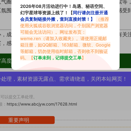
人气圈主。她定期分享火辣养眼的日常图集、作品花絮等
2026年08月活动进行中！岛遇、秘语空间、
区氛围。她的内容既真实又接地气，让每一个粉丝都感受
幻宇星球等资源上线了！【
同行请勿注册开通
会员复制链接外搬，查到直接封禁！】
（推荐
使用火狐或谷歌浏览器访问，个别国产浏览器
可能会无法访问）。网址发布页：
心，成为了抖音平台上的一颗闪耀之星。如果你还没有关
weme.ren
（请加入收藏夹）。请使用正规邮
宴，感受她带来的无限魅力与惊喜！
箱注册，如QQ邮箱、163邮箱、微软、Google
等邮箱，切勿使用临时邮箱，否则收不到验证
码。【
订单未到，记得提交工单
】
材高度去重复、逐一归档方便收藏！
号处理，素材资源无露点、需求请绕道，关闭本站网页！
可以提交工单处理。
接：
https://www.abcjyw.com/17628.html
重要声明