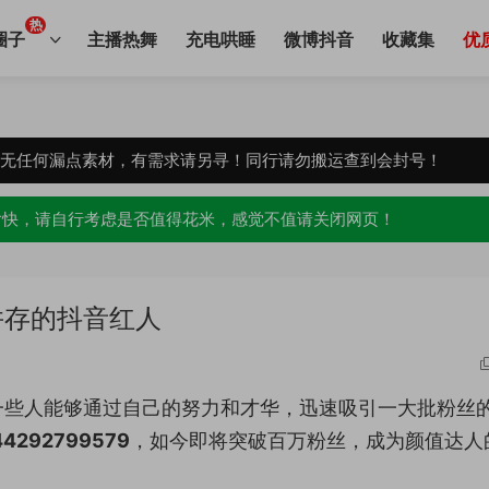
热
圈子
主播热舞
充电哄睡
微博抖音
收藏集
优
，无任何漏点素材，有需求请另寻！同行请勿搬运查到会封号！
愉快，请自行考虑是否值得花米，感觉不值请关闭网页！
并存的抖音红人
一些人能够通过自己的努力和才华，迅速吸引一大批粉丝
44292799579
，如今即将突破百万粉丝，成为颜值达人