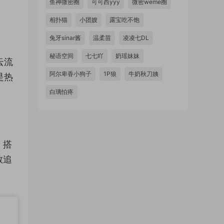
鱼神微密圈
可可西yyy
微密weme圈
相扑猫
小团嫂
露宝吃不饱
兔牙sinar酱
温柔苗
凌凌七DL
秘语空间
七七吖
奶瑶妹妹
云流
阿尔卑香小狗子
1P狼
牛奶秋刀姨
是热
白璃怕疼
，搭
敢追