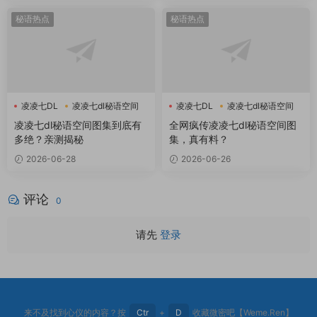
秘语热点
秘语热点
凌凌七DL
凌凌七dl秘语空间
凌凌七DL
凌凌七dl秘语空间
凌凌七dl秘语空间图集到底有
全网疯传凌凌七dl秘语空间图
多绝？亲测揭秘
集，真有料？
2026-06-28
2026-06-26
评论
0
请先
登录
来不及找到心仪的内容？按
Ctr
+
D
收藏微密吧【Weme.Ren】