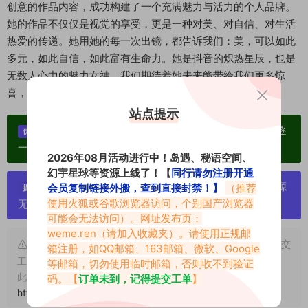
创意的作品内容，成功构建了一个充满魅力与活力的个人品牌。
她的作品不仅仅是视觉的享受，更是一种对美、对自信、对生活
热爱的传递。她用她的每一次出镜，都告诉我们：美，可以如此
多元，如此自信，如此富有生命力。她是抖音的炽热星辰，也是
无数人心中的魅力女神。我们期待着她未来能带给我们更多惊
喜，继续在她的“秘语空间”里，绽放无限光芒。
站点提示
单个博主作品统一整合分享、素材高度去重复、逐
优势：
一归档方便收藏！
2026年08月活动进行中！岛遇、秘语空间、
幻宇星球等资源上线了！【
同行请勿注册开通
严禁搬运资源链接，一经发现封号处理，素材资源
会员复制链接外搬，查到直接封禁！】
（推荐
提示：
使用火狐或谷歌浏览器访问，个别国产浏览器
无露点、需求请绕道，关闭本站网页！
可能会无法访问）。网址发布页：
weme.ren
（请加入收藏夹）。请使用正规邮
申明：本文资源均来源网友分享，若侵犯了您的权限可以提交
箱注册，如QQ邮箱、163邮箱、微软、Google
工单处理。
等邮箱，切勿使用临时邮箱，否则收不到验证
此外本文章皆属于原创文章，转载请注明出处！原文链接：
码。【
订单未到，记得提交工单
】
https://www.abcjyw.com/17717.html