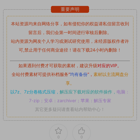
重要声明
本站资源均来自网络分享，如有侵犯你的权益请私信留言
收到
留言后，我们会第一时间进行审核后删除。
站内资源为网友个人学习或测试研究使用，未经原版权作者许
可,禁止用于任何商业途径！请在下载24小时内删除！
如果遇到付费才可获取的素材，建议升级
对应的VIP。
全站付费素材可提供补档服务
“
均有备份
”，
素材以主流网盘分
享。
以7z、7z分卷格式压缩，
解压应下载对应的软件操作，
电脑：
7-zip；安卓：zarchiver；苹果：解压专家
其它更多疑问请查看站内帮助中心！
0
0