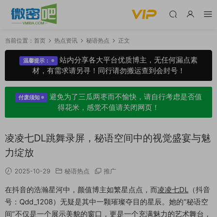
当前位置：
首页
热点资讯
秘语热点
正文
站内分享各大平台优质博主，无任何漏点素
温馨提示：
材，有需求请另寻！同行请勿搬运查到会封号！
避免为了三瓜两枣而不愉快，请自行考虑是否值
付废须知
得花米，感觉不值请关闭网页！
凌凌七DL跳舞录屏，秘语空间中的视觉盛宴与魅
力绽放
2025-10-29
秘语热点
推广
在抖音的浩瀚星河中，颜值博主如繁星点点，而
凌凌七DL
（抖音
号：Qdd_1208）无疑是其中一颗璀璨夺目的星辰。她的“秘语空
间”不仅是一个展示美貌的窗口，更是一个充满魅力的艺术舞台，