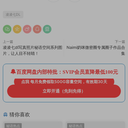
凌凌七DL
上一篇
下一篇
凌凌七dl写真照片秘语空间系列图
Naimi奶咪微密圈专属圈子作品合
片，让人目不转睛！
集
百度网盘内部特批：SVIP会员直降最低100元
点我 每月免费领取500G容量空间，有效期30天
立即开通（先到先得）
猜你喜欢
秘语热点
秘语热点