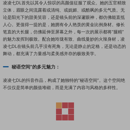
凌凌七DL首先以其令人惊叹的高颜值征服了观众。她的五官精致
立体，眉眼之间流露着或清纯、或妩媚、或酷飒的多元气质。无
论是阳光下的甜美笑容，还是镜头前的深邃眼神，都仿佛能直抵
人心。更值得一提的是，她拥有令人艳羡的黄金比例身材。修长
笔直的大长腿，仿佛延伸至屏幕之外，每一次的展示都将“腿精”
的魅力发挥到极致。配合她玲珑有致、曲线曼妙的火辣身材，凌
凌七DL在镜头前几乎没有死角，无论是静止的定格，还是动态的
舞动，都充满了力量感与柔美感并存的极致美学。
秘语空间”的多元魅力：
凌凌七DL的抖音作品，构成了她独特的“秘语空间”。这个空间绝
不仅仅是简单的颜值堆砌，而是充满了内容与风格的多样性。