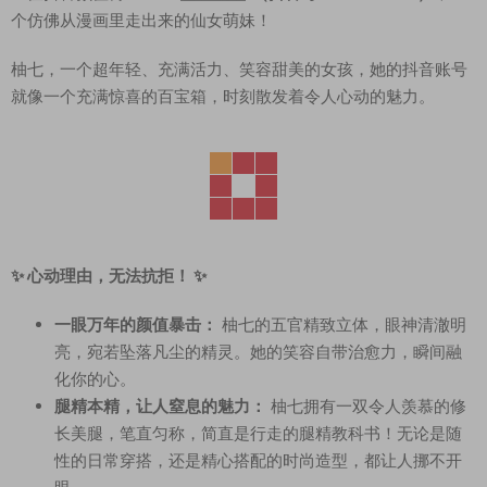
个仿佛从漫画里走出来的仙女萌妹！
柚七，一个超年轻、充满活力、笑容甜美的女孩，她的抖音账号
就像一个充满惊喜的百宝箱，时刻散发着令人心动的魅力。
✨ 心动理由，无法抗拒！ ✨
一眼万年的颜值暴击：
柚七的五官精致立体，眼神清澈明
亮，宛若坠落凡尘的精灵。她的笑容自带治愈力，瞬间融
化你的心。
腿精本精，让人窒息的魅力：
柚七拥有一双令人羡慕的修
长美腿，笔直匀称，简直是行走的腿精教科书！无论是随
性的日常穿搭，还是精心搭配的时尚造型，都让人挪不开