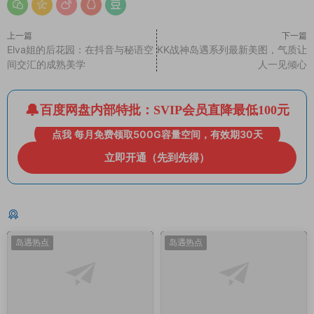
上一篇
下一篇
Elva姐的后花园：在抖音与秘语空
KK战神岛遇系列最新美图，气质让
间交汇的成熟美学
人一见倾心
百度网盘内部特批：SVIP会员直降最低100元
点我 每月免费领取500G容量空间，有效期30天
立即开通（先到先得）
猜你喜欢
岛遇热点
岛遇热点