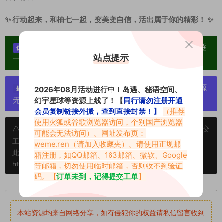
✨ 行动起来，和柚七一起，变美变自信，活出属于你的精彩！ ✨
单个博主作品统一整合分享、素材高度去重复、逐
优势：
站点提示
一归档方便收藏！
严禁搬运资源链接，一经发现封号处理，素材资源
提示：
2026年08月活动进行中！岛遇、秘语空间、
无露点、需求请绕道，关闭本站网页！
幻宇星球等资源上线了！【
同行请勿注册开通
会员复制链接外搬，查到直接封禁！】
（推荐
使用火狐或谷歌浏览器访问，个别国产浏览器
申明：本文资源均来源网友分享，若侵犯了您的权限可以提交
可能会无法访问）。网址发布页：
工单处理。
weme.ren
（请加入收藏夹）。请使用正规邮
此外本文章皆属于原创文章，转载请注明出处！原文链接：
箱注册，如QQ邮箱、163邮箱、微软、Google
https://www.abcjyw.com/17718.html
等邮箱，切勿使用临时邮箱，否则收不到验证
码。【
订单未到，记得提交工单
】
重要声明
本站资源均来自网络分享，如有侵犯你的权益请私信留言
收到