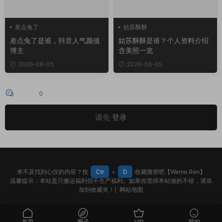
差点兔了
姑苏酥酥
差点兔了是谁，抖音人气颜值
姑苏酥酥是谁？个人资料介绍
博主
含美照一览
2026-08-05
2026-08-05
评论
0
请先
登录
来不及找到心仪的内容？按
Ctr
+
D
收藏微密吧【Weme.Ren】
温馨提示：本站是只搬运福利但不生产福利。如果你觉得本站做的不错，请添
加到收藏夹！|
网站地图
首页
圈子
VIP
我的