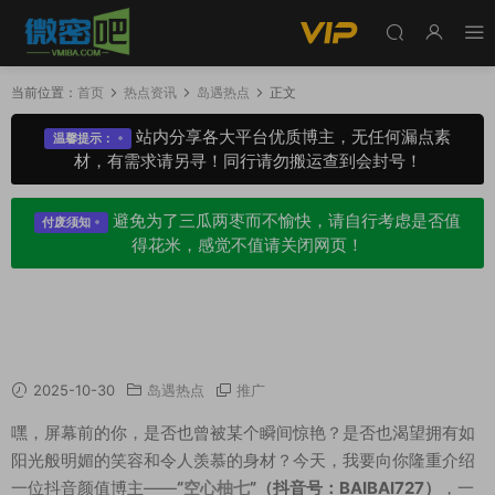
当前位置：
首页
热点资讯
岛遇热点
正文
站内分享各大平台优质博主，无任何漏点素
温馨提示：
材，有需求请另寻！同行请勿搬运查到会封号！
避免为了三瓜两枣而不愉快，请自行考虑是否值
付废须知
得花米，感觉不值请关闭网页！
仙女下凡，腿精现世！ 抖音颜值博主“空心柚七”
带你解锁心动瞬间
2025-10-30
岛遇热点
推广
嘿，屏幕前的你，是否也曾被某个瞬间惊艳？是否也渴望拥有如
阳光般明媚的笑容和令人羡慕的身材？今天，我要向你隆重介绍
一位抖音颜值博主——
“
空心柚七
”（抖音号：BAIBAI727）
，一