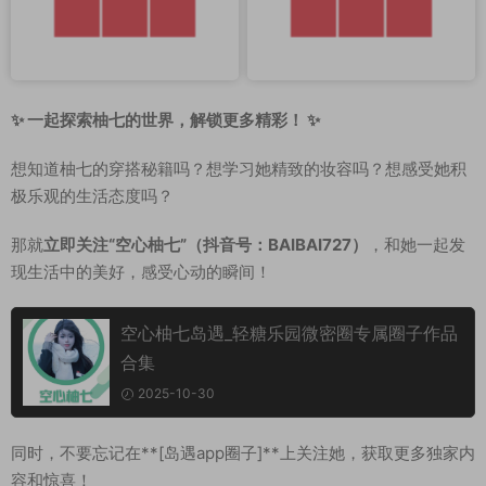
✨ 一起探索柚七的世界，解锁更多精彩！ ✨
想知道柚七的穿搭秘籍吗？想学习她精致的妆容吗？想感受她积
极乐观的生活态度吗？
那就
立即关注“空心柚七”（抖音号：BAIBAI727）
，和她一起发
现生活中的美好，感受心动的瞬间！
空心柚七岛遇_轻糖乐园微密圈专属圈子作品
合集
2025-10-30
同时，不要忘记在**[岛遇app圈子]**上关注她，获取更多独家内
容和惊喜！