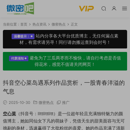
当前位置：
首页
热点资讯
微密热点
正文
站内分享各大平台优质博主，无任何漏点素
温馨提示：
材，有需求请另寻！同行请勿搬运查到会封号！
避免为了三瓜两枣而不愉快，请自行考虑是否值
付废须知
得花米，感觉不值请关闭网页！
抖音空心菜岛遇系列作品赏析，一股青春洋溢的
气息
2025-10-30
微密热点
推广
空心菜
（抖音号：llttllttlltt）是一位超年轻且充满独特魅力的颜
值博主，她如同仙女下凡的萌妹子，凭借天生的甜美面容与无可
挑剔的身材，迅速赢得了大批粉丝的喜爱。她的作品充满了清新