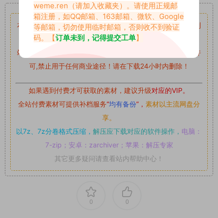
重要声明
weme.ren
（请加入收藏夹）。请使用正规邮
箱注册，如QQ邮箱、163邮箱、微软、Google
本站资源均来自网络分享，如有侵犯你的权益请私信留言
收到
等邮箱，切勿使用临时邮箱，否则收不到验证
码。【
订单未到，记得提交工单
】
留言后，我们会第一时间进行审核后删除。
站内资源为网友个人学习或测试研究使用，未经原版权作者许
可,禁止用于任何商业途径！请在下载24小时内删除！
如果遇到付费才可获取的素材，建议升级
对应的VIP。
全站付费素材可提供补档服务
“
均有备份
”，
素材以主流网盘分
享。
以7z、7z分卷格式压缩，
解压应下载对应的软件操作，
电脑：
7-zip；安卓：zarchiver；苹果：解压专家
其它更多疑问请查看站内帮助中心！
0
0