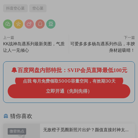
抖音空心菜
空心菜
上一篇
下一篇
KK战神岛遇系列最新美图，气质
可爱多多多杨岛遇系列作品，丰腴
让人一见倾心
身材超吸晴！
百度网盘内部特批：SVIP会员直降最低100元
点我 每月免费领取500G容量空间，有效期30天
立即开通（先到先得）
猜你喜欢
无敌橙子觅圈新照片出炉？颜值直接封神太惊
微密热点
艳！