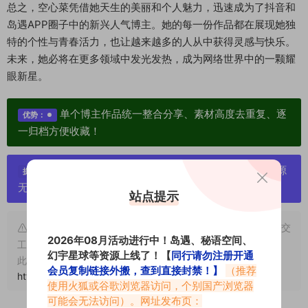
总之，空心菜凭借她天生的美丽和个人魅力，迅速成为了抖音和
岛遇APP圈子中的新兴人气博主。她的每一份作品都在展现她独
特的个性与青春活力，也让越来越多的人从中获得灵感与快乐。
未来，她必将在更多领域中发光发热，成为网络世界中的一颗耀
眼新星。
单个博主作品统一整合分享、素材高度去重复、逐
优势：
一归档方便收藏！
严禁搬运资源链接，一经发现封号处理，素材资源
提示：
无露点、需求请绕道，关闭本站网页！
站点提示
申明：本文资源均来源网友分享，若侵犯了您的权限可以提交
2026年08月活动进行中！岛遇、秘语空间、
工单处理。
幻宇星球等资源上线了！【
同行请勿注册开通
此外本文章皆属于原创文章，转载请注明出处！原文链接：
会员复制链接外搬，查到直接封禁！】
（推荐
https://www.abcjyw.com/17720.html
使用火狐或谷歌浏览器访问，个别国产浏览器
可能会无法访问）。网址发布页：