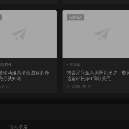
岛遇热点
喵瑞莉娅
呆呆鱼
喵瑞莉娅高清美图有多养
抖音呆呆鱼岛美照刚出炉，收
完你就知道
这篇轻松get同款美照
08-07
2026-08-07
请先
登录