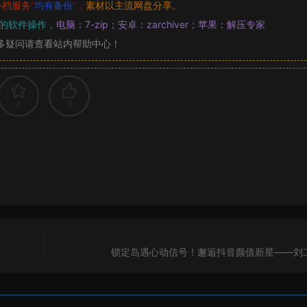
补档服务
“
均有备份
”，
素材以主流网盘分享。
的软件操作，
电脑：7-zip；安卓：zarchiver；苹果：解压专家
多疑问请查看站内帮助中心！
0
0
锁定岛遇心动信号！邂逅抖音颜值新星——刘