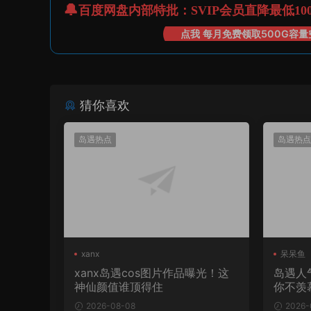
百度网盘内部特批：SVIP会员直降最低10
点我 每月免费领取500G容量
猜你喜欢
岛遇热点
岛遇热点
xanx
呆呆鱼
xanx岛遇cos图片作品曝光！这
岛遇人
神仙颜值谁顶得住
你不羡
2026-08-08
2026-