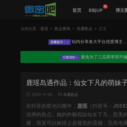
免
首页
B站UP
博主
当前位置：
首页
热点资讯
岛遇热点
正文
站内分享各大平台优质博主
温馨提示：
避免为了三瓜两枣而不
付废须知
鹿瑶岛遇作品：仙女下凡的萌妹
2025-11-06
岛遇热点
在抖音的星光闪耀中，
鹿瑶
（抖音号：
J555
追捧的焦点。她的外貌宛如仙女下凡，甜美
腿，简直可以称得上是视觉的震撼，完美地