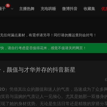
热
圈子
主播热舞
充电哄睡
微博抖音
收藏集
优
，无任何漏点素材，有需求请另寻！同行请勿搬运查到会封号！
愉快，请自行考虑是否值得花米，感觉不值请关闭网页！
子，颜值与才华并存的抖音新星
2O
）凭借其出众的颜值和迷人的气质，迅速成为了众多
的笑容与温婉的气质让人一见倾心。尤其是她那一双修身
展现了她的身材优势。无论是生活日常还是精致的穿搭分