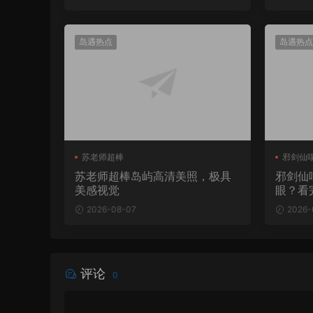
岛遇热点
岛遇热点
苏老师超棒
邪剑仙
苏老师超棒岛屿高清美照，极具
邪剑仙
美感视觉
眼？看
2026-08-07
2026-
评论
0