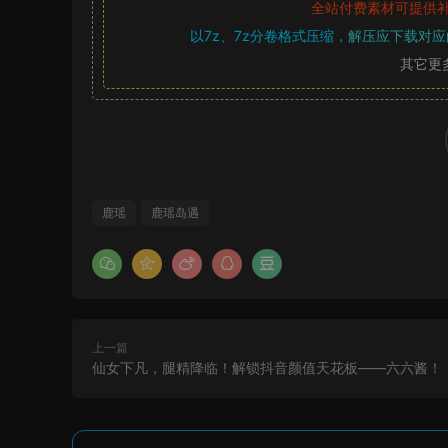
全站付费素材可提供
以7z、7z分卷格式压缩，
解压应下载对应
其它更
鹿瑶
鹿瑶岛遇
上一篇
仙女下凡，腿精降临！解锁抖音颜值天花板——六六酱！