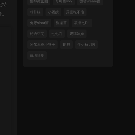
鱼神微密圈
可可西yyy
微密weme圈
独特
相扑猫
小团嫂
露宝吃不饱
分。
兔牙sinar酱
温柔苗
凌凌七DL
秘语空间
七七吖
奶瑶妹妹
阿尔卑香小狗子
1P狼
牛奶秋刀姨
白璃怕疼