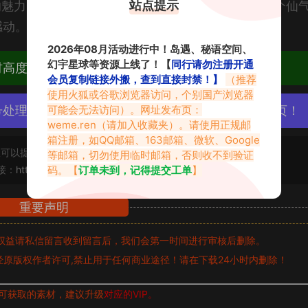
站点提示
的魅力。如果你还没有关注她，那么一定不要错过这个仙
感动。
2026年08月活动进行中！岛遇、秘语空间、
幻宇星球等资源上线了！【
同行请勿注册开通
材高度去重复、逐一归档方便收藏！
会员复制链接外搬，查到直接封禁！】
（推荐
使用火狐或谷歌浏览器访问，个别国产浏览器
可能会无法访问）。网址发布页：
号处理，素材资源无露点、需求请绕道，关闭本站网页！
weme.ren
（请加入收藏夹）。请使用正规邮
箱注册，如QQ邮箱、163邮箱、微软、Google
可以提交工单处理。
等邮箱，切勿使用临时邮箱，否则收不到验证
码。【
订单未到，记得提交工单
】
接：
https://www.abcjyw.com/17815.html
重要声明
权益请私信留言
收到留言后，我们会第一时间进行审核后删除。
原版权作者许可,禁止用于任何商业途径！请在下载24小时内删除！
可获取的素材，建议升级
对应的VIP。