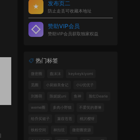
发布页二
防止走丢可收藏本地址
赞助VIP会员
赞助VIP会员获取独家权益
热门标签
微密圈
蠢沫沫
keykeykiyomi
觅圈
小厨娘美食记
小U优优子
刘雅萌
陈妮妮uni
鱼神
脸红Dearie
weme圈
多肉小野猫
不爱笑的赛琳
给乔买裙子
蒹葭苍苍
桃沢樱呀
铁粉空间
林扣弦
微密圈资源
自