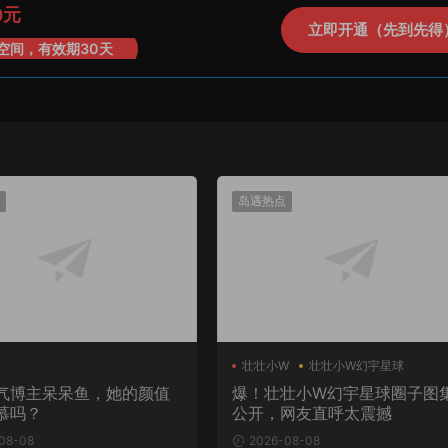
0元
立即开通（先到先得
空间，有效期30天
岛遇热点
壮壮小W
壮壮小W幻宇星球
气博主呆呆鱼，她的颜值
爆！壮壮小W幻宇星球圈子图
慕吗？
公开，网友直呼太震撼
08-08
2026-08-08