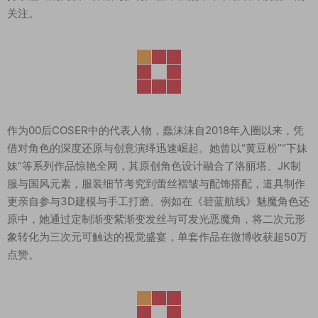
关注。
作为00后COSER中的代表人物，蠢沫沫自2018年入圈以来，凭
借对角色的深度还原与创意演绎迅速崛起。她曾以“黄豆粉”“下妹
妹”等系列作品惊艳全网，其原创角色设计融合了洛丽塔、JK制
服与国风元素，服装细节考究到蕾丝褶皱与配饰搭配，道具制作
更亲自参与3D建模与手工打磨。例如在《碧蓝航线》魅魔角色还
原中，她通过定制渐变紫渐变发丝与可发光恶魔角，将二次元形
象转化为三次元可触达的视觉盛宴，单套作品在微博收获超50万
点赞。