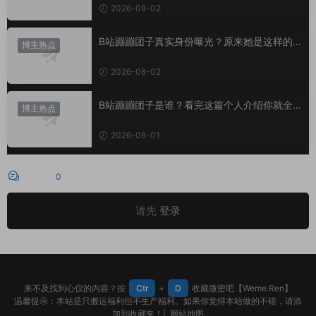
2026-08-02
B站蹦蹦团子真实身份曝光？原来她是这样的U
博主热点
P主
2026-08-02
B站蹦蹦团子是谁？看完这篇个人介绍你就全
博主热点
懂了
2026-08-01
评论
0
请先
登录
来不及找到心仪的内容？按
Ctr
+
D
收藏微密吧【Weme.Ren】
温馨提示：本站是只搬运福利但不生产福利。如果你觉得本站做的不错，请添
加到收藏夹！|
网站地图