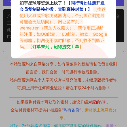
幻宇星球等资源上线了！【
同行请勿注册开通
会员复制链接外搬，查到直接封禁！】
（推荐
使用火狐或谷歌浏览器访问，个别国产浏览器
申明：本文资源均来源网友分享，若侵犯了您的权限可以提交
可能会无法访问）。网址发布页：
工单处理。
weme.ren
（请加入收藏夹）。请使用正规邮
此外本文章皆属于原创文章，转载请注明出处！原文链接：
箱注册，如QQ邮箱、163邮箱、微软、Google
https://www.abcjyw.com/17818.html
等邮箱，切勿使用临时邮箱，否则收不到验证
码。【
订单未到，记得提交工单
】
重要声明
本站资源均来自网络分享，如有侵犯你的权益请私信留言
收到
留言后，我们会第一时间进行审核后删除。
站内资源为网友个人学习或测试研究使用，未经原版权作者许
可,禁止用于任何商业途径！请在下载24小时内删除！
如果遇到付费才可获取的素材，建议升级
对应的VIP。
全站付费素材可提供补档服务
“
均有备份
”，
素材以主流网盘分
享。
以7z、7z分卷格式压缩，
解压应下载对应的软件操作，
电脑：