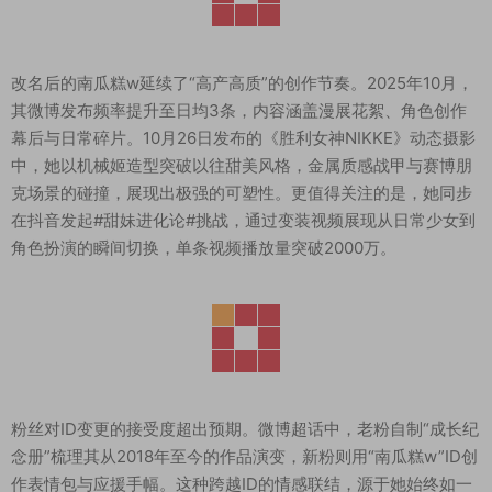
改名后的南瓜糕w延续了“高产高质”的创作节奏。2025年10月，
其微博发布频率提升至日均3条，内容涵盖漫展花絮、角色创作
幕后与日常碎片。10月26日发布的《胜利女神NIKKE》动态摄影
中，她以机械姬造型突破以往甜美风格，金属质感战甲与赛博朋
克场景的碰撞，展现出极强的可塑性。更值得关注的是，她同步
在抖音发起#甜妹进化论#挑战，通过变装视频展现从日常少女到
角色扮演的瞬间切换，单条视频播放量突破2000万。
粉丝对ID变更的接受度超出预期。微博超话中，老粉自制“成长纪
念册”梳理其从2018年至今的作品演变，新粉则用“南瓜糕w”ID创
作表情包与应援手幅。这种跨越ID的情感联结，源于她始终如一