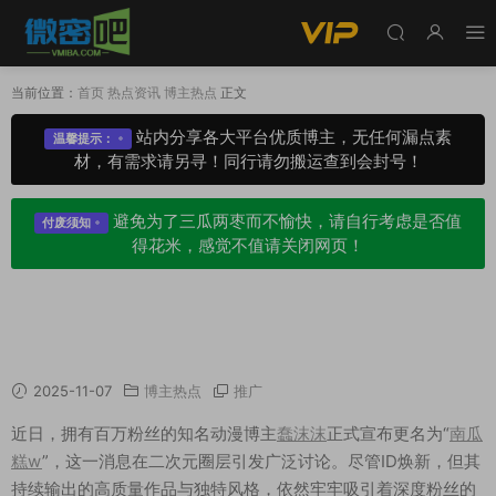
当前位置：
首页
热点资讯
博主热点
正文
站内分享各大平台优质博主，无任何漏点素
温馨提示：
材，有需求请另寻！同行请勿搬运查到会封号！
避免为了三瓜两枣而不愉快，请自行考虑是否值
付废须知
得花米，感觉不值请关闭网页！
从“蠢沫沫”到“南瓜糕w”：二次元偶像的蜕变与
坚守
2025-11-07
博主热点
推广
近日，拥有百万粉丝的知名动漫博主
蠢沫沫
正式宣布更名为“
南瓜
糕w
”，这一消息在二次元圈层引发广泛讨论。尽管ID焕新，但其
持续输出的高质量作品与独特风格，依然牢牢吸引着深度粉丝的