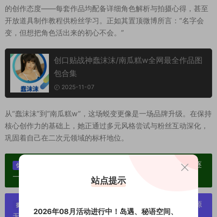
的创作态度——每套作品均配备详细角色解析与拍摄心得，甚至
开放道具制作教程供粉丝学习。正如其置顶微博所言：“名字会
变，但想把角色活出来的初心不会。”
创口贴战神蠢沫沫/南瓜糕w全网最全作品图
包合集
2025-11-07
从“蠢沫沫”到“南瓜糕w”，这场蜕变更像是一场品牌升级。在保持
核心创作力的基础上，她正通过多元风格尝试与粉丝互动深化，
巩固着自己在二次元领域的标杆地位。
单个博主作品统一整合分享、素材高度去重复、逐
优势：
一归档方便收藏！
站点提示
严禁搬运资源链接，一经发现封号处理，素材资源
提示：
2026年08月活动进行中！岛遇、秘语空间、
无露点、需求请绕道，关闭本站网页！