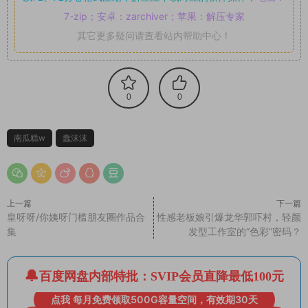
7-zip；安卓：zarchiver；苹果：解压专家
其它更多疑问请查看站内帮助中心！
0
0
南瓜糕w
蠢沫沫
上一篇
下一篇
皇呀呀/你姨呀门槛朋友圈作品合
性感老板娘引爆龙华郭吓村，轻颜
集
发型工作室的“色彩”密码？
百度网盘内部特批：SVIP会员直降最低100元
点我 每月免费领取500G容量空间，有效期30天