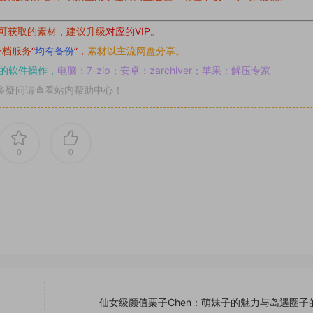
可获取的素材，建议升级
对应的VIP。
补档服务
“
均有备份
”，
素材以主流网盘分享。
的软件操作，
电脑：7-zip；安卓：zarchiver；苹果：解压专家
多疑问请查看站内帮助中心！
0
0
仙女级颜值栗子Chen：萌妹子的魅力与岛遇圈子