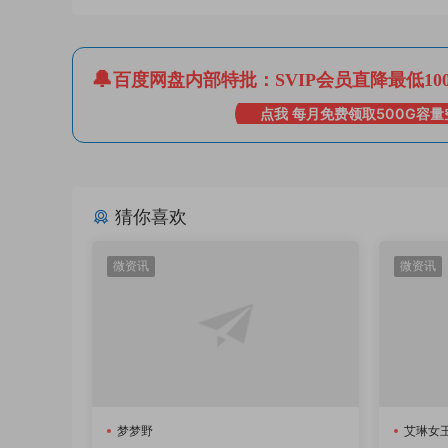
百度网盘内部特批：SVIP会员直降最低10
点我 每月免费领取500G容量
猜你喜欢
微资讯
微资讯
梦梦野
艾琳女王