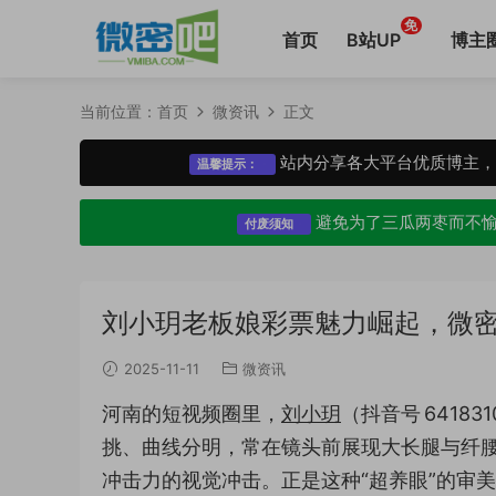
免
首页
B站UP
博主
当前位置：
首页
微资讯
正文
站内分享各大平台优质博主
温馨提示：
避免为了三瓜两枣而不
付废须知
刘小玥老板娘彩票魅力崛起，微
2025-11-11
微资讯
河南的短视频圈里，
刘小玥
（抖音号 6418
挑、曲线分明，常在镜头前展现大长腿与纤
冲击力的视觉冲击。正是这种“超养眼”的审