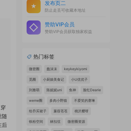
发布页二
防止走丢可收藏本地址
赞助VIP会员
赞助VIP会员获取独家权益
热门标签
微密圈
蠢沫沫
keykeykiyomi
觅圈
小厨娘美食记
小U优优子
刘雅萌
陈妮妮uni
鱼神
脸红Dearie
weme圈
多肉小野猫
不爱笑的赛琳
常穿
给乔买裙子
蒹葭苍苍
桃沢樱呀
丝随
铁粉空间
林扣弦
微密圈资源
在后