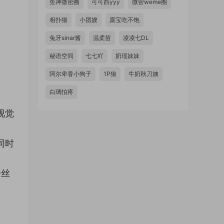
鱼神微密圈
可可西yyy
微密weme圈
相扑猫
小团嫂
露宝吃不饱
兔牙sinar酱
温柔苗
凌凌七DL
秘语空间
七七吖
奶瑶妹妹
阿尔卑香小狗子
1P狼
牛奶秋刀姨
白璃怕疼
视觉
同时
粉丝