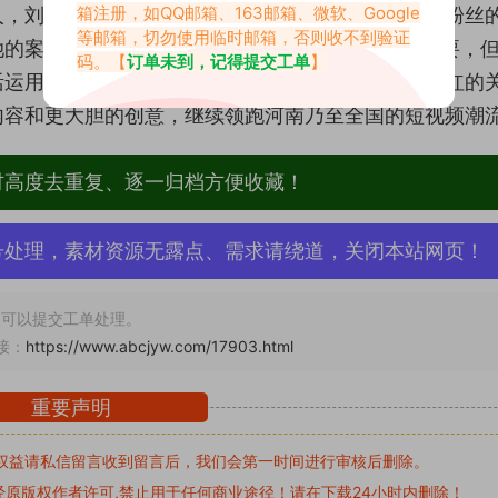
箱注册，如QQ邮箱、163邮箱、微软、Google
人，刘小玥用火辣的身材、精致的视觉风格以及贴近粉丝
等邮箱，切勿使用临时邮箱，否则收不到验证
的案例说明：在短视频时代，外在的“养眼”固然重要，
码。【
订单未到，记得提交工单
】
活运用以及对本土文化的恰当融入，才是实现长期爆红的
内容和更大胆的创意，继续领跑河南乃至全国的短视频潮
材高度去重复、逐一归档方便收藏！
号处理，素材资源无露点、需求请绕道，关闭本站网页！
可以提交工单处理。
接：
https://www.abcjyw.com/17903.html
重要声明
权益请私信留言
收到留言后，我们会第一时间进行审核后删除。
原版权作者许可,禁止用于任何商业途径！请在下载24小时内删除！