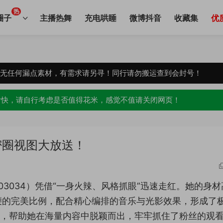
热
圈子
主播热舞
充电哄睡
微博抖音
收藏集
优
，无任何漏点素材，有需求请另寻！同行请勿搬运查到会封号！
愉快，请自行考虑是否值得花米，感觉不值请关闭网页！
密圈视图大放送！
3103034）凭借“一身火辣、风格抓眼”迅速走红。她的身材
腰的完美比例，配合精心编排的音乐与光影效果，形成了
美，帮助她在海量内容中脱颖而出，牢牢抓住了粉丝的观