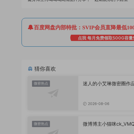
百度网盘内部特批：SVIP会员直降最低10
点我 每月免费领取500G容量
猜你喜欢
迷人的小艾琳微密圈作
微密热点
片，到底有多惊艳？
2026-08-06
微博博主小猫咪ck_VM
微密热点
图，御系视觉魅力代表