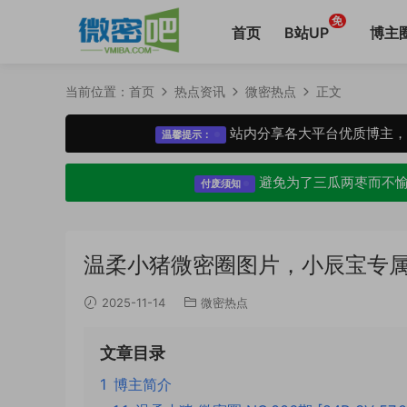
免
首页
B站UP
博主
当前位置：
首页
热点资讯
微密热点
正文
站内分享各大平台优质博主
温馨提示：
避免为了三瓜两枣而不
付废须知
温柔小猪微密圈图片，小辰宝专
2025-11-14
微密热点
文章目录
1
博主简介