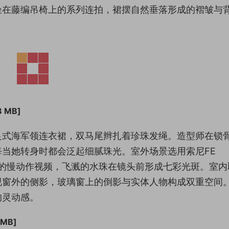
坐在藤编吊椅上的系列连拍，裙摆自然垂落形成的褶皱与
 MB]
良式海军领连衣裙，双马尾辫扎着珍珠发绳。造型师在锁
当她转身时都会泛起细腻珠光。室外场景选用索尼FE
脚踩浪的慢动作视频，飞溅的水珠在镜头前形成七彩光斑。室
视窗外的侧影，玻璃窗上的倒影与实体人物构成双重空间
的灵动感。
 MB]