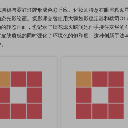
抹胸裙与霓虹灯牌形成色彩呼应。化妆师特意在眼尾粘贴
态光影绘画。摄影师交替使用大疆如影稳定器和蔡司Otu
动的静态画面，也记录了烟花熄灭瞬间她伸手接住灰烬的4
留皮肤质感的同时强化了环境色的饱和度。这种创新手法
妙。