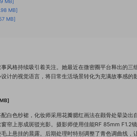
9 MB]
98 MB]
7 MB]
叙事风格持续吸引着关注。她最近在微密圈平台释出的三
心设计的视觉语言，将日常生活场景转化为充满故事感的
MB]
搭配白色纱裙，化妆师采用花瓣腮红画法在颧骨处晕染出
上形成斑驳光影。摄影师使用佳能RF 85mm F1.2
睫毛上悬挂的晨露。后期处理时特别调整了青色调曲线，