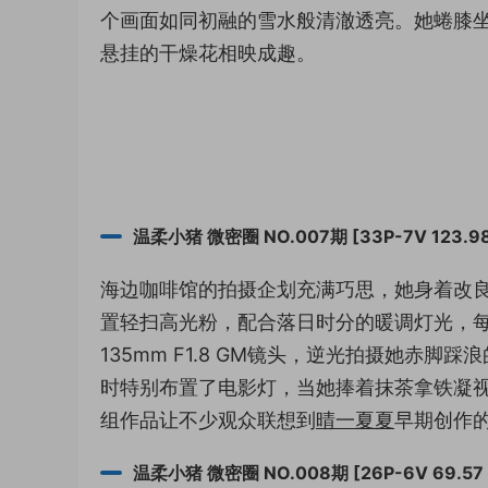
个画面如同初融的雪水般清澈透亮。她蜷膝
悬挂的干燥花相映成趣。
温柔小猪 微密圈 NO.007期 [33P-7V 123.98
海边咖啡馆的拍摄企划充满巧思，她身着改
置轻扫高光粉，配合落日时分的暖调灯光，每
135mm F1.8 GM镜头，逆光拍摄她赤
时特别布置了电影灯，当她捧着抹茶拿铁凝
组作品让不少观众联想到
晴一夏夏
早期创作
温柔小猪 微密圈 NO.008期 [26P-6V 69.57