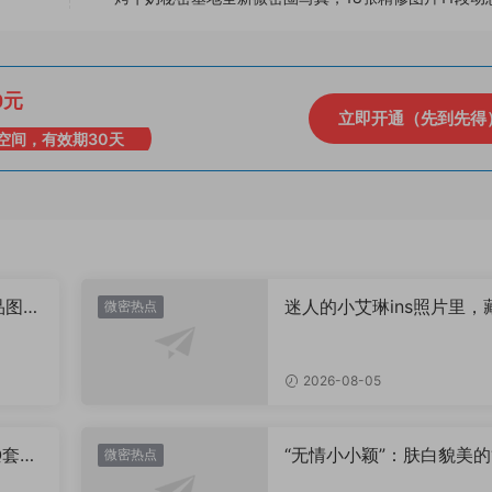
0元
立即开通（先到先得
空间，有效期30天
品图
迷人的小艾琳ins照片里，
微密热点
着多少不为人知的小心思
2026-08-05
Q套
“无情小小颖”：肤白貌美的
微密热点
姿兰”眼眸，微密圈里的视