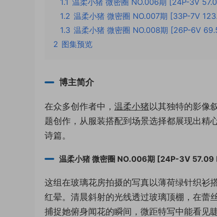
1.1
温柔小猪 微密圈 NO.006期 [24P-3V 57.0
1.2
温柔小猪 微密圈 NO.007期 [33P-7V 123.
1.3
温柔小猪 微密圈 NO.008期 [26P-6V 69.5
2
图集预览
博主简介
在众多创作者中，
温柔小猪
以其独特的影像
题创作，从服装搭配到场景选择都展现出精
诗篇。
温柔小猪 微密圈 NO.006期 [24P-3V 57.09 
这组在玻璃花房拍摄的写真以薄荷绿针织衫
红晕。清晨斜射的光线透过玻璃顶棚，在蕾丝窗帘
捕捉她俯身闻花的瞬间，微距特写中能看见