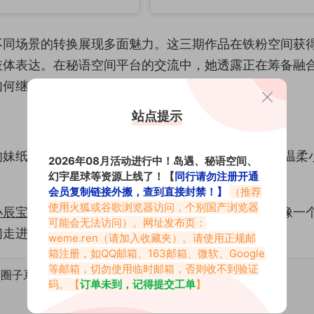
不同场景的转换展现多面魅力。这三期作品在铁粉空间获
肢体表达。在秘语空间平台的交流中，她透露正在筹备融
如何继续突破视觉表达的边界。
站点提示
妹纸，作品主打JK类型，推出了温柔小猪微密圈、温柔
2026年08月活动进行中！岛遇、秘语空间、
幻宇星球等资源上线了！【
同行请勿注册开通
会员复制链接外搬，查到直接封禁！】
（推荐
使用火狐或谷歌浏览器访问，个别国产浏览器
小辰宝
的演绎下，都变得更加生动，更具个性。她就像一
可能会无法访问）。网址发布页：
我们走进一个充满少女心的穿搭世界。
weme.ren
（请加入收藏夹）。请使用正规邮
箱注册，如QQ邮箱、163邮箱、微软、Google
等邮箱，切勿使用临时邮箱，否则收不到验证
属圈子系列合集
码。【
订单未到，记得提交工单
】