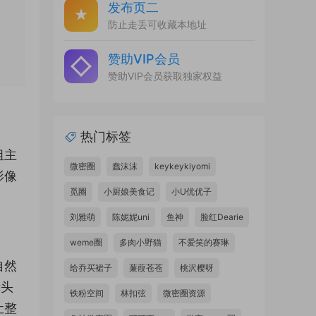
发布页二
防止走丢可收藏本地址
赞助VIP会员
赞助VIP会员获取独家权益
热门标签
组主
微密圈
蠢沫沫
keykeykiyomi
影像
觅圈
小厨娘美食记
小U优优子
刘雅萌
陈妮妮uni
鱼神
脸红Dearie
weme圈
多肉小野猫
不爱笑的赛琳
自然
给乔买裙子
蒹葭苍苍
桃沢樱呀
镜头
铁粉空间
林扣弦
微密圈资源
让整