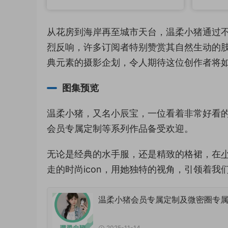
从花房到海岸再至城市天台，温柔小猪通过
烈反响，许多订阅者特别赞赏其自然生动的
典元素的摄影企划，令人期待这位创作者将
图集预览
温柔小猪，又名小辰宝，一位看着非常好看的
会员专属定制等系列作品备受欢迎。
无论是经典的水手服，还是精致的格裙，在
走的时尚icon，用她独特的视角，引领着
温柔小猪会员专属定制及微密圈专
2025-11-14