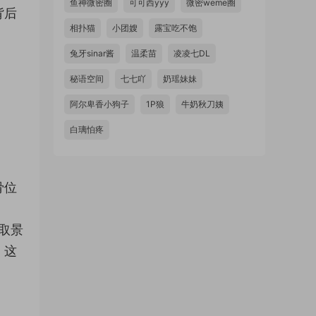
鱼神微密圈
可可西yyy
微密weme圈
背后
相扑猫
小团嫂
露宝吃不饱
兔牙sinar酱
温柔苗
凌凌七DL
秘语空间
七七吖
奶瑶妹妹
阿尔卑香小狗子
1P狼
牛奶秋刀姨
白璃怕疼
骨位
内取景
。这