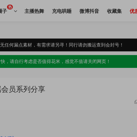
热
圈子
主播热舞
充电哄睡
微博抖音
收藏集
优
，无任何漏点素材，有需求请另寻！同行请勿搬运查到会封号！
愉快，请自行考虑是否值得花米，感觉不值请关闭网页！
属会员系列分享