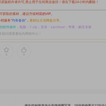
原版权作者许可,禁止用于任何商业途径！请在下载24小时内删除！
可获取的素材，建议升级
对应的VIP。
补档服务
“
均有备份
”，
素材以主流网盘分享。
的软件操作，
电脑：7-zip；安卓：zarchiver；苹果：解压专家
多疑问请查看站内帮助中心！
0
0
烤牛奶秘密基地全新微密圈写真，18张精修图片11段动