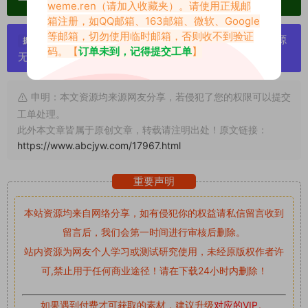
一归档方便收藏！
weme.ren
（请加入收藏夹）。请使用正规邮
箱注册，如QQ邮箱、163邮箱、微软、Google
等邮箱，切勿使用临时邮箱，否则收不到验证
严禁搬运资源链接，一经发现封号处理，素材资源
提示：
码。【
订单未到，记得提交工单
】
无露点、需求请绕道，关闭本站网页！
申明：本文资源均来源网友分享，若侵犯了您的权限可以提交
工单处理。
此外本文章皆属于原创文章，转载请注明出处！原文链接：
https://www.abcjyw.com/17967.html
重要声明
本站资源均来自网络分享，如有侵犯你的权益请私信留言
收到
留言后，我们会第一时间进行审核后删除。
站内资源为网友个人学习或测试研究使用，未经原版权作者许
可,禁止用于任何商业途径！请在下载24小时内删除！
如果遇到付费才可获取的素材，建议升级
对应的VIP。