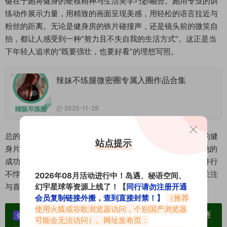
键在于她将健身的硬核精神与生活美学巧妙融合。她用专业的训
练动作展示力量，用精致的画面呈现美感，用轻松的语言拉近与
粉丝的距离。无论是健身房的铁片碰撞声，还是镜头前的微笑自
拍，都让人感受到一种“努力且不失自我的生活方式”。这正是当
下年轻人追求的“既要强壮，也要好看”的理想写照。
辣妹不练腿微密圈专属入圈作品合集
2025-11-29
总的来说，辣妹不练腿用她的两大抖音号，持续输出高质量的健
站点提示
身片段与生活美照，构建了一个兼具力量与美感的个人IP。她的
成功案例提醒我们：在内容创作的道路上，专业与审美可以并行
不悖，只要坚持真实、保持互动，就能在平台上赢得长久的关注
2026年08月活动进行中！岛遇、秘语空间、
幻宇星球等资源上线了！【
同行请勿注册开通
与喜爱。
会员复制链接外搬，查到直接封禁！】
（推荐
使用火狐或谷歌浏览器访问，个别国产浏览器
单个博主作品统一整合分享、素材高度去重复、逐
优势：
可能会无法访问）。网址发布页：