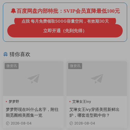
百度网盘内部特批：SVIP会员直降最低100元
点我 每月免费领取500G容量空间，有效期30天
立即开通（先到先得）
猜你喜欢
微资讯
微资讯
梦梦野
艾琳女王ivy
梦梦野现在叫什么名字，附往
艾琳女王ivy穿搭美照新鲜出
期觅圈精美图集一览
炉，哪套造型戳中你？
2026-08-04
2026-08-04