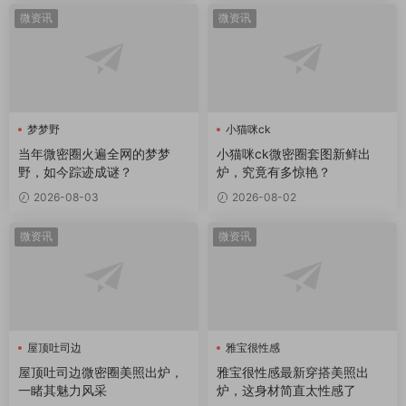
微资讯
微资讯
梦梦野
小猫咪ck
当年微密圈火遍全网的梦梦
小猫咪ck微密圈套图新鲜出
野，如今踪迹成谜？
炉，究竟有多惊艳？
2026-08-03
2026-08-02
微资讯
微资讯
屋顶吐司边
雅宝很性感
屋顶吐司边微密圈
屋顶吐司边微密圈美照出炉，
雅宝很性感最新穿搭美照出
一睹其魅力风采
炉，这身材简直太性感了