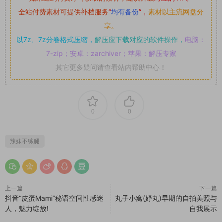
全站付费素材可提供补档服务
“
均有备份
”，
素材以主流网盘分
享。
以7z、7z分卷格式压缩，
解压应下载对应的软件操作，
电脑：
7-zip；安卓：zarchiver；苹果：解压专家
其它更多疑问请查看站内帮助中心！
0
0
辣妹不练腿
上一篇
下一篇
抖音“皮蛋Mami”秘语空间性感迷
丸子小窝(妤丸)早期的自拍美照与
人，魅力绽放!
自我展示