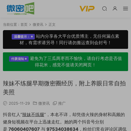
当前位置：
首页
微资讯
正文
站内分享各大平台优质博主，无任何漏点素
温馨提示：
材，有需求请另寻！同行请勿搬运查到会封号！
避免为了三瓜两枣而不愉快，请自行考虑是否值
付废须知
得花米，感觉不值请关闭网页！
辣妹不练腿早期微密圈经历，附上养眼日常自拍
美照
2025-11-29
微资讯
推广
抖音红人“
辣妹不练腿
”，本名不详，却凭借火辣的身材和高频的
健身短视频在平台上迅速走红。她的两个抖音号分别
是
76060407607
与
97534038634
，粉丝们常在评论区调侃