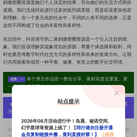
妈微密圈资源是她们个人决定的结果，符合她们的生活方式和价
值观。我们无须对此进行过多的批判或质疑，而是应该更加包容
和理解。在一个多元化的社会中，不同的人有不同的选择，正是
这些不同构成了社会的丰富性和多样性。
在总结中，抖音保守的二舅妈微密圈资源是一个引人注目的现
象。我们应该理解其现象背后的原因，尊重个体选择和权利，同
时也要思考数字时代社交方式的多样性和未来的发展方向。让我
们共同探索和倡导一种平衡、健康、有意义的数字社交环境。
单个博主作品统一整合分享、素材高度去重复、逐
优势：
一归档方便收藏！
站点提示
严禁搬运资源链接，一经发现封号处理，素材资源
提示：
无露点、需求请绕道，关闭本站网页！
2026年08月活动进行中！岛遇、秘语空间、
幻宇星球等资源上线了！【
同行请勿注册开通
申明：本文资源均来源网友分享，若侵犯了您的权限可以提交
会员复制链接外搬，查到直接封禁！】
（推荐
工单处理。