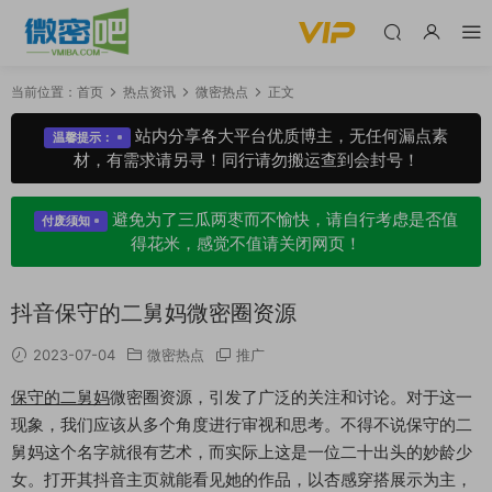
当前位置：
首页
热点资讯
微密热点
正文
站内分享各大平台优质博主，无任何漏点素
温馨提示：
材，有需求请另寻！同行请勿搬运查到会封号！
避免为了三瓜两枣而不愉快，请自行考虑是否值
付废须知
得花米，感觉不值请关闭网页！
抖音保守的二舅妈微密圈资源
2023-07-04
微密热点
推广
保守的二舅妈
微密圈资源，引发了广泛的关注和讨论。对于这一
现象，我们应该从多个角度进行审视和思考。不得不说保守的二
舅妈这个名字就很有艺术，而实际上这是一位二十出头的妙龄少
女。打开其抖音主页就能看见她的作品，以杏感穿搭展示为主，