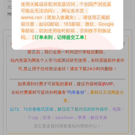
使用火狐或谷歌浏览器访问，个别国产浏览器
此外本文章皆属于原创文章，转载请注明出处！原文链接：
可能会无法访问）。网址发布页：
https://www.abcjyw.com/1798.html
weme.ren
（请加入收藏夹）。请使用正规邮
箱注册，如QQ邮箱、163邮箱、微软、Google
重要声明
等邮箱，切勿使用临时邮箱，否则收不到验证
码。【
订单未到，记得提交工单
】
本站资源均来自网络分享，如有侵犯你的权益请私信留言
收到
留言后，我们会第一时间进行审核后删除。
站内资源为网友个人学习或测试研究使用，未经原版权作者许
可,禁止用于任何商业途径！请在下载24小时内删除！
如果遇到付费才可获取的素材，建议升级
对应的VIP。
全站付费素材可提供补档服务
“
均有备份
”，
素材以主流网盘分
享。
以7z、7z分卷格式压缩，
解压应下载对应的软件操作，
电脑：
7-zip；安卓：zarchiver；苹果：解压专家
其它更多疑问请查看站内帮助中心！