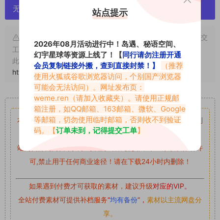
无露点、需求请绕道，关闭本站网页！
站点提示
申明：本文资源均来源网友分享，若侵犯了您的权限可以提交
2026年08月活动进行中！岛遇、秘语空间、
工单处理。
幻宇星球等资源上线了！【
同行请勿注册开通
此外本文章皆属于原创文章，转载请注明出处！原文链接：
会员复制链接外搬，查到直接封禁！】
（推荐
https://www.abcjyw.com/18035.html
使用火狐或谷歌浏览器访问，个别国产浏览器
可能会无法访问）。网址发布页：
重要声明
weme.ren
（请加入收藏夹）。请使用正规邮
箱注册，如QQ邮箱、163邮箱、微软、Google
等邮箱，切勿使用临时邮箱，否则收不到验证
本站资源均来自网络分享，如有侵犯你的权益请私信留言
收到
码。【
订单未到，记得提交工单
】
留言后，我们会第一时间进行审核后删除。
站内资源为网友个人学习或测试研究使用，未经原版权作者许
可,禁止用于任何商业途径！请在下载24小时内删除！
如果遇到付费才可获取的素材，建议升级
对应的VIP。
全站付费素材可提供补档服务
“
均有备份
”，
素材以主流网盘分
享。