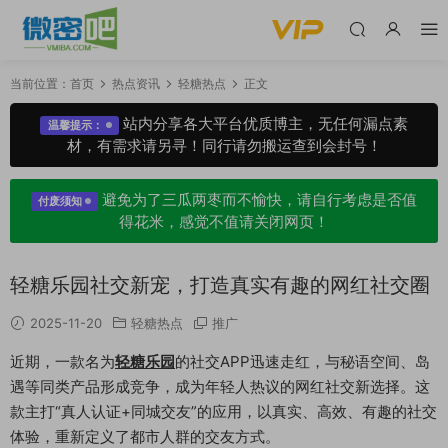
当前位置：
首页
热点资讯
轻糖热点
正文
站内分享各大平台优质博主，无任何漏点素
温馨提示：
材，有需求请另寻！同行请勿搬运查到会封号！
避免为了三瓜两枣而不愉快，请自行考虑是否值
付废须知
得花米，感觉不值请关闭网页！
轻糖乐园社交新宠，打造真实有趣的网红社交圈
2025-11-20
轻糖热点
推广
近期，一款名为
轻糖乐园
的社交APP迅速走红，与秘语空间、岛
遇等同类产品形成竞争，成为年轻人热议的网红社交新选择。这
款主打“真人认证+同城交友”的应用，以真实、高效、有趣的社交
体验，重新定义了都市人群的交友方式。