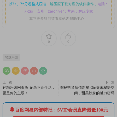
以7z、7z分卷格式压缩，
解压应下载对应的软件操作，
电脑：
7-zip；安卓：zarchiver；苹果：解压专家
其它更多疑问请查看站内帮助中心！
0
0
轻糖乐园
上一篇
下一篇
轻糖乐园网页版_记录不止生活，
探秘抖音颜值新星 Qin秦宋秘语空
更是你的主场！
间，甜美辣妹的魅力密码
百度网盘内部特批：SVIP会员直降最低100元