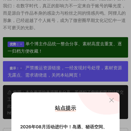
我们：在数字时代，真正的影响力不一定来自于账号的曝光度，
而是源自于作品本身的感染力与粉丝之间的情感共鸣。阿狸儿的
形象，已经超越了个人账号，成为了微密圈早期文化记忆中一道
不可磨灭的光影。
单个博主作品统一整合分享、素材高度去重复、逐
优势：
一归档方便收藏！
严禁搬运资源链接，一经发现封号处理，素材资源
提示：
无露点、需求请绕道，关闭本站网页！
申明：本文资源均来源网友分享，若侵犯了您的权限可以提交
工单处理。
此外本文章皆属于原创文章，转载请注明出处！原文链接：
站点提示
https://www.abcjyw.com/18048.html
2026年08月活动进行中！岛遇、秘语空间、
重要声明