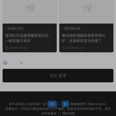
屋顶吐司边
雅宝很性感
屋顶吐司边微密圈
屋顶吐司边微密圈美照出炉，
雅宝很性感最新穿搭美照出
一睹其魅力风采
炉，这身材简直太性感了
2026-07-21
2026-07-21
评论
0
请先
登录
来不及找到心仪的内容？按
Ctr
+
D
收藏微密吧【Weme.Ren】
温馨提示：本站是只搬运福利但不生产福利。如果你觉得本站做的不错，请添
加到收藏夹！|
网站地图