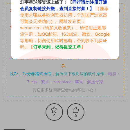
幻宇星球等资源上线了！【
同行请勿注册开通
会员复制链接外搬，查到直接封禁！】
（推荐
本站资源均来自网络分享，如有侵犯你的权益请私信留言
收到
使用火狐或谷歌浏览器访问，个别国产浏览器
留言后，我们会第一时间进行审核后删除。
可能会无法访问）。网址发布页：
站内资源为网友个人学习或测试研究使用，未经原版权作者许
weme.ren
（请加入收藏夹）。请使用正规邮
箱注册，如QQ邮箱、163邮箱、微软、Google
可,禁止用于任何商业途径！请在下载24小时内删除！
等邮箱，切勿使用临时邮箱，否则收不到验证
码。【
订单未到，记得提交工单
】
如果遇到付费才可获取的素材，建议升级
对应的VIP。
全站付费素材可提供补档服务
“
均有备份
”，
素材以主流网盘分
享。
以7z、7z分卷格式压缩，
解压应下载对应的软件操作，
电脑：
7-zip；安卓：zarchiver；苹果：解压专家
其它更多疑问请查看站内帮助中心！
0
0