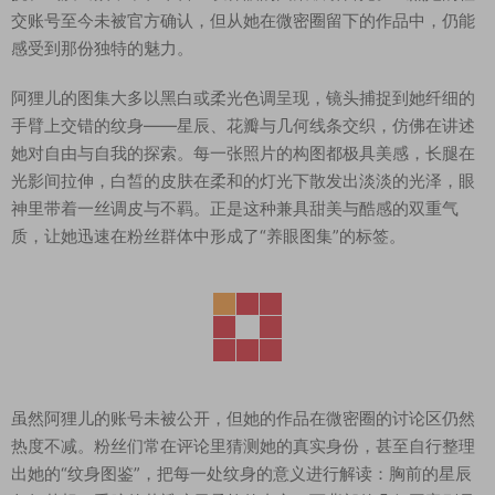
交账号至今未被官方确认，但从她在微密圈留下的作品中，仍能
感受到那份独特的魅力。
阿狸儿的图集大多以黑白或柔光色调呈现，镜头捕捉到她纤细的
手臂上交错的纹身——星辰、花瓣与几何线条交织，仿佛在讲述
她对自由与自我的探索。每一张照片的构图都极具美感，长腿在
光影间拉伸，白皙的皮肤在柔和的灯光下散发出淡淡的光泽，眼
神里带着一丝调皮与不羁。正是这种兼具甜美与酷感的双重气
质，让她迅速在粉丝群体中形成了“养眼图集”的标签。
虽然阿狸儿的账号未被公开，但她的作品在微密圈的讨论区仍然
热度不减。粉丝们常在评论里猜测她的真实身份，甚至自行整理
出她的“纹身图鉴”，把每一处纹身的意义进行解读：胸前的星辰