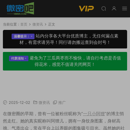
当前位置：
首页
微资讯
正文
站内分享各大平台优质博主，无任何漏点素
温馨提示：
材，有需求请另寻！同行请勿搬运查到会封号！
避免为了三瓜两枣而不愉快，请自行考虑是否值
付废须知
得花米，感觉不值请关闭网页！
一只小阿狸纹身主播去哪了，附养眼图集一览赏
析
2025-12-02
微资讯
推广
在微密圈的早期，曾有一位被粉丝昵称为“
一只小阿狸
”的博主悄
然走红。她的真实昵称叫阿狸儿，拥有一身纹身图案，身材高
挑、气质出众，常在平台上以养眼的图集吸引目光。虽然她的社