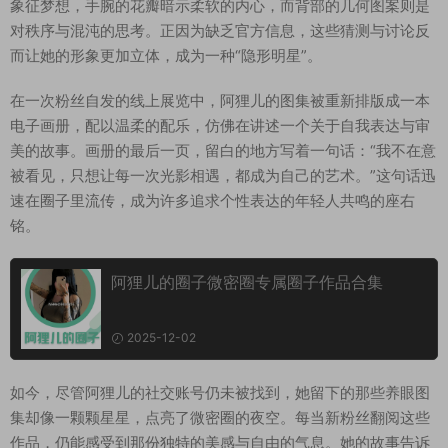
象征梦想，手腕的花瓣暗示柔软的内心，而背部的几何图案则是
对秩序与混沌的思考。正因为缺乏官方信息，这些猜测与讨论反
而让她的形象更加立体，成为一种“隐形明星”。
在一次粉丝自发的线上展览中，阿狸儿的图集被重新排版成一本
电子画册，配以温柔的配乐，仿佛在讲述一个关于自我表达与审
美的故事。画册的最后一页，留白的地方写着一句话：“我不在意
被看见，只想让每一次光影相遇，都成为自己的艺术。”这句话迅
速在圈子里流传，成为许多追求个性表达的年轻人共鸣的座右
铭。
阿狸儿的圈子微密圈专属圈子作品合集
2025-12-02
如今，尽管阿狸儿的社交账号仍未被找到，她留下的那些养眼图
集却像一颗颗星星，点亮了微密圈的夜空。每当新粉丝翻阅这些
作品，仍能感受到那份独特的美感与自由的气息。她的故事告诉