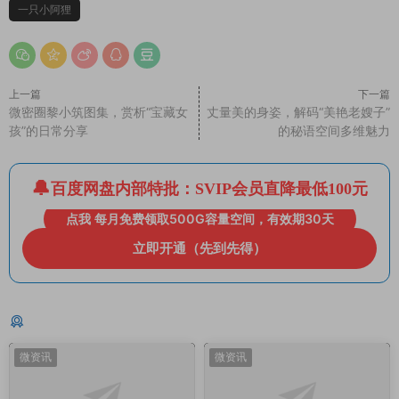
一只小阿狸
上一篇
下一篇
微密圈黎小筑图集，赏析“宝藏女
丈量美的身姿，解码“美艳老嫂子”
孩”的日常分享
的秘语空间多维魅力
百度网盘内部特批：SVIP会员直降最低100元
点我 每月免费领取500G容量空间，有效期30天
立即开通（先到先得）
猜你喜欢
微资讯
微资讯