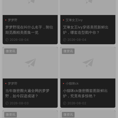
梦梦野
艾琳女王ivy
梦梦野现在叫什么名字，附往
艾琳女王ivy穿搭美照新鲜出
期觅圈精美图集一览
炉，哪套造型戳中你？
2026-08-04
2026-08-04
微资讯
微资讯
梦梦野
小猫咪ck
当年微密圈火遍全网的梦梦
小猫咪ck微密圈套图新鲜出
野，如今踪迹成谜？
炉，究竟有多惊艳？
2026-08-03
2026-08-02
微资讯
微资讯