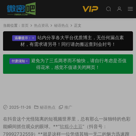
当前位置：
首页
热点资讯
秘语热点
正文
站内分享各大平台优质博主，无任何漏点素
温馨提示：
材，有需求请另寻！同行请勿搬运查到会封号！
避免为了三瓜两枣而不愉快，请自行考虑是否值
付废须知
得花米，感觉不值请关闭网页！
甜美热辣的“软糯小土豆”：打破刻板印象的抖音
人气博主
2025-11-26
秘语热点
推广
在抖音这个光怪陆离的短视频世界里，总有那么一抹独特的色彩
能瞬间抓住观众的眼球。**“
软糯小土豆
”（抖音号：
79992732559）**就是这样一位凭借其独一无二的魅力迅速蹿