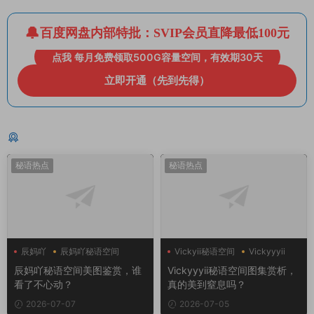
百度网盘内部特批：SVIP会员直降最低100元
点我 每月免费领取500G容量空间，有效期30天
立即开通（先到先得）
猜你喜欢
秘语热点
秘语热点
辰妈吖
辰妈吖秘语空间
Vickyii秘语空间
Vickyyyii
辰妈吖秘语空间美图鉴赏，谁
Vickyyyii秘语空间图集赏析，
看了不心动？
真的美到窒息吗？
2026-07-07
2026-07-05