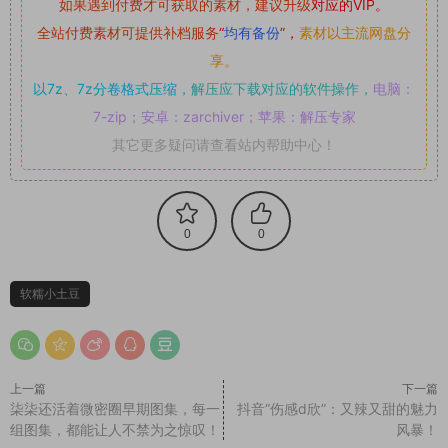
如果遇到付费才可获取的素材，建议升级
对应的VIP。
全站付费素材可提供补档服务
“
均有备份
”，
素材以主流网盘分
享。
以7z、7z分卷格式压缩，
解压应下载对应的软件操作，
电脑：
7-zip；安卓：zarchiver；苹果：解压专家
其它更多疑问请查看站内帮助中心！
0
0
软糯小土豆
上一篇
下一篇
柒柒还活着微密圈早期图集，每一
抖音“伤感d欣”：又辣又甜的魅力
组图集，都能让人不禁为之惊叹！
风暴！