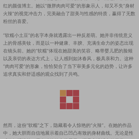
红的颜值博主。她以“微胖肉肉可爱”的形象示人，却又不失“身材
火辣”的视觉冲击力，完美融合了甜美与性感的特质，赢得了无数
粉丝的喜爱。
“软糯小土豆”的名字本身就透露出一种反差萌。她并非传统意义
上的骨感美钕，而是以一种健康、丰腴、充满生命力的姿态出现
在镜头前。她的“软糯”体现在她甜美的笑容、略带婴儿肥的脸颊
以及亲切的表达方式上，让人感到如沐春风，极具亲和力。这种
“肉肉可爱”的形象，恰恰契合了当下审美多元化的趋势，让许多
追求真实和舒适感的观众找到了共鸣。
然而，这份“软糯”之下，隐藏着令人惊艳的“火辣”。在她的作品
中，她大胆而自信地展示着自己凹凸有致的身材曲线。无论是性