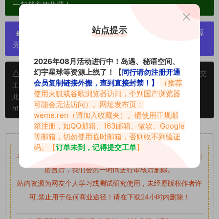
一归档方便收藏！
站点提示
严禁搬运资源链接，一经发现封号处理，素材资源
提示：
无露点、需求请绕道，关闭本站网页！
2026年08月活动进行中！岛遇、秘语空间、
幻宇星球等资源上线了！【
同行请勿注册开通
申明：本文资源均来源网友分享，若侵犯了您的权限可以提交
会员复制链接外搬，查到直接封禁！】
（推荐
工单处理。
使用火狐或谷歌浏览器访问，个别国产浏览器
此外本文章皆属于原创文章，转载请注明出处！原文链接：
可能会无法访问）。网址发布页：
https://www.abcjyw.com/18100.html
weme.ren
（请加入收藏夹）。请使用正规邮
箱注册，如QQ邮箱、163邮箱、微软、Google
重要声明
等邮箱，切勿使用临时邮箱，否则收不到验证
码。【
订单未到，记得提交工单
】
本站资源均来自网络分享，如有侵犯你的权益请私信留言
收到
留言后，我们会第一时间进行审核后删除。
站内资源为网友个人学习或测试研究使用，未经原版权作者许
可,禁止用于任何商业途径！请在下载24小时内删除！