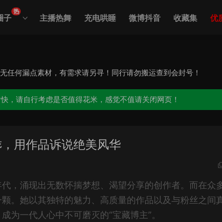
热
圈子
主播热舞
充电哄睡
微博抖音
收藏集
优
，无任何漏点素材，有需求请另寻！同行请勿搬运查到会封号！
愉快，请自行考虑是否值得花米，感觉不值请关闭网页！
乖，用作品诉说绝美风华
年代，涌现出无数怀揣梦想、渴望分享的创作者。而在众
一颗。她以其独特的魅力、高质量的作品以及与粉丝之间
成为一代人心中不可磨灭的“宝藏博主”。