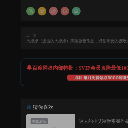
上一篇
大娜娜（进击的大娜娜）舞蹈微密作品，视觉享受的极致
百度网盘内部特批：SVIP会员直降最低10
点我 每月免费领取500G容量
猜你喜欢
迷人的小艾琳微密圈作
微密热点
片，到底有多惊艳？