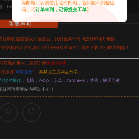
等邮箱，切勿使用临时邮箱，否则收不到验证
接：
https://www.abcjyw.com/18145.html
码。【
订单未到，记得提交工单
】
重要声明
权益请私信留言
收到留言后，我们会第一时间进行审核后删除。
原版权作者许可,禁止用于任何商业途径！请在下载24小时内删除！
可获取的素材，建议升级
对应的VIP。
补档服务
“
均有备份
”，
素材以主流网盘分享。
的软件操作，
电脑：7-zip；安卓：zarchiver；苹果：解压专家
多疑问请查看站内帮助中心！
0
0