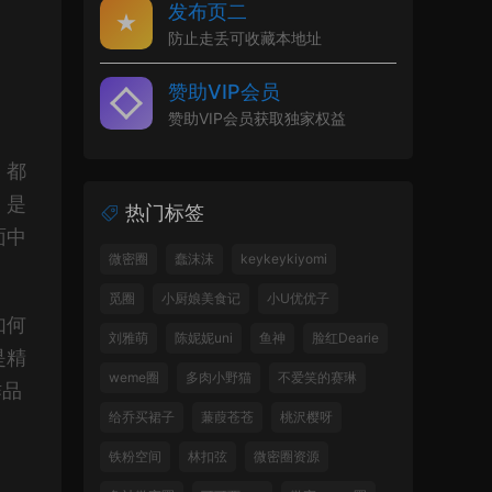
发布页二
防止走丢可收藏本地址
赞助VIP会员
赞助VIP会员获取独家权益
，都
，是
热门标签
面中
微密圈
蠢沫沫
keykeykiyomi
觅圈
小厨娘美食记
小U优优子
如何
刘雅萌
陈妮妮uni
鱼神
脸红Dearie
是精
weme圈
多肉小野猫
不爱笑的赛琳
作品
给乔买裙子
蒹葭苍苍
桃沢樱呀
铁粉空间
林扣弦
微密圈资源