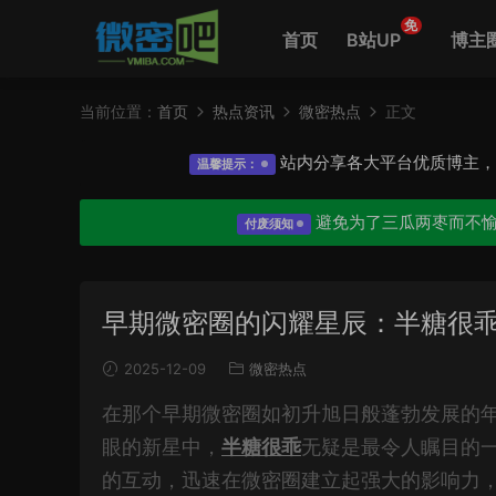
免
首页
B站UP
博主
当前位置：
首页
热点资讯
微密热点
正文
站内分享各大平台优质博主
温馨提示：
避免为了三瓜两枣而不
付废须知
早期微密圈的闪耀星辰：半糖很
2025-12-09
微密热点
在那个早期微密圈如初升旭日般蓬勃发展的
眼的新星中，
半糖很乖
无疑是最令人瞩目的
的互动，迅速在微密圈建立起强大的影响力，