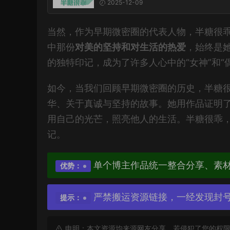
2025-12-09
当然，作为早期微密圈的代表人物，半糖很
中那份
对美的坚持和对生活的热爱
，始终是
的独特印记，成为了许多人心中的“女神”和“
如今，当我们回顾早期微密圈的历史，半糖
华、关于真诚与坚持的故事。她用作品证明
用自己的光芒，照亮他人的生活。半糖很乖
记。
单个博主作品统一整合分享、素
优势：
严禁搬运资源链接，一经发现封
提示：
申明：本文资源均来源网友分享，若侵犯了您的权限