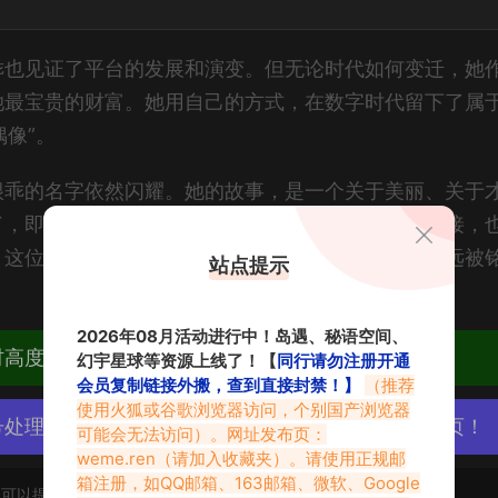
乖也见证了平台的发展和演变。但无论时代如何变迁，她
她最宝贵的财富。她用自己的方式，在数字时代留下了属
偶像”。
很乖的名字依然闪耀。她的故事，是一个关于美丽、关于
了，即使在虚拟的世界里，也能创造出真实的情感连接，
，这位早期微密圈的闪耀星辰，她的绝美风华，将永远被
站点提示
2026年08月活动进行中！岛遇、秘语空间、
材高度去重复、逐一归档方便收藏！
幻宇星球等资源上线了！【
同行请勿注册开通
会员复制链接外搬，查到直接封禁！】
（推荐
使用火狐或谷歌浏览器访问，个别国产浏览器
号处理，素材资源无露点、需求请绕道，关闭本站网页！
可能会无法访问）。网址发布页：
weme.ren
（请加入收藏夹）。请使用正规邮
箱注册，如QQ邮箱、163邮箱、微软、Google
可以提交工单处理。