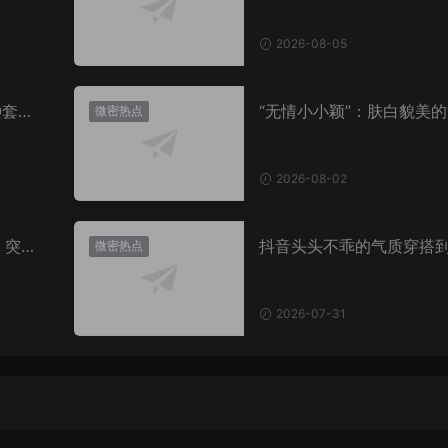
2026-08-05
Q套
“无情小小颖”：肤白貌美的
微密热点
姿兰”眼眸，微密圈里的视
盛宴
2026-08-02
，突然
抖音头头不乖的气质穿搭
微密热点
有多绝？看完想照搬整套
2026-07-31