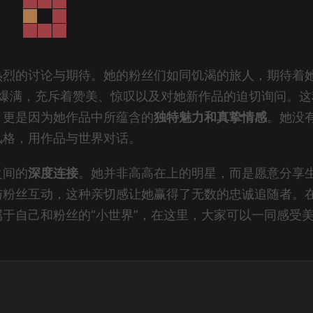
热烈的讨论与期待。她的粉丝们如同饥渴的旅人，期待着
常常爆满，充斥着赞美、惊叹以及对她新作品的迫切询问。这
，更是因为她作品中所蕴含的
独特魅力和真挚情感
。她没
风格，用作品与世界对话。
之间的
深度连接
。她并非高高在上的明星，而是愿意分享
与粉丝互动，这种亲切感让她赢得了无数的忠诚追随者。
于自己和粉丝的“小世界”，在这里，大家可以一同感受