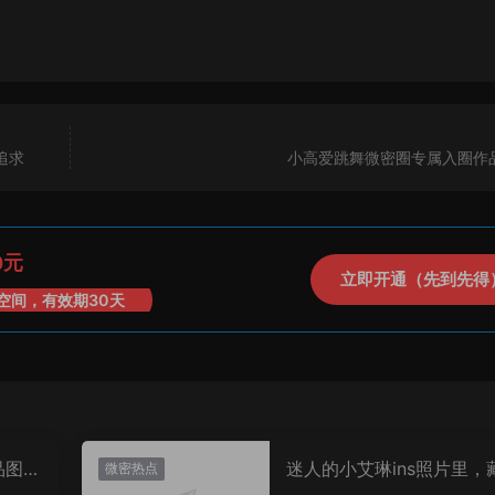
追求
小高爱跳舞微密圈专属入圈作
0元
立即开通（先到先得
空间，有效期30天
品图
迷人的小艾琳ins照片里，
微密热点
着多少不为人知的小心思