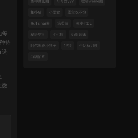
鱼神微密圈
可可西yyy
微密weme圈
相扑猫
小团嫂
露宝吃不饱
兔牙sinar酱
温柔苗
凌凌七DL
她每
秘语空间
七七吖
奶瑶妹妹
种持
阿尔卑香小狗子
1P狼
牛奶秋刀姨
有选
白璃怕疼
生
在微
美