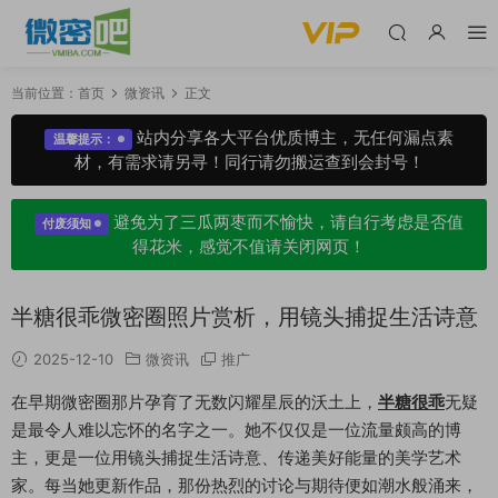
当前位置：
首页
微资讯
正文
站内分享各大平台优质博主，无任何漏点素
温馨提示：
材，有需求请另寻！同行请勿搬运查到会封号！
避免为了三瓜两枣而不愉快，请自行考虑是否值
付废须知
得花米，感觉不值请关闭网页！
半糖很乖微密圈照片赏析，用镜头捕捉生活诗意
2025-12-10
微资讯
推广
在早期微密圈那片孕育了无数闪耀星辰的沃土上，
半糖很乖
无疑
是最令人难以忘怀的名字之一。她不仅仅是一位流量颇高的博
主，更是一位用镜头捕捉生活诗意、传递美好能量的美学艺术
家。每当她更新作品，那份热烈的讨论与期待便如潮水般涌来，