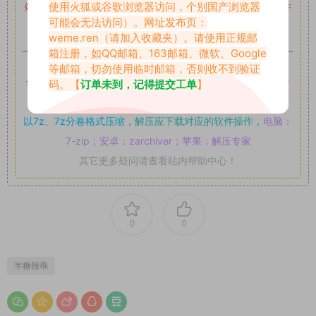
使用火狐或谷歌浏览器访问，个别国产浏览器
站内资源为网友个人学习或测试研究使用，未经原版权作者许
可能会无法访问）。网址发布页：
可,禁止用于任何商业途径！请在下载24小时内删除！
weme.ren
（请加入收藏夹）。请使用正规邮
箱注册，如QQ邮箱、163邮箱、微软、Google
如果遇到付费才可获取的素材，建议升级
对应的VIP。
等邮箱，切勿使用临时邮箱，否则收不到验证
全站付费素材可提供补档服务
“
均有备份
”，
素材以主流网盘分
码。【
订单未到，记得提交工单
】
享。
以7z、7z分卷格式压缩，
解压应下载对应的软件操作，
电脑：
7-zip；安卓：zarchiver；苹果：解压专家
其它更多疑问请查看站内帮助中心！
0
0
半糖很乖