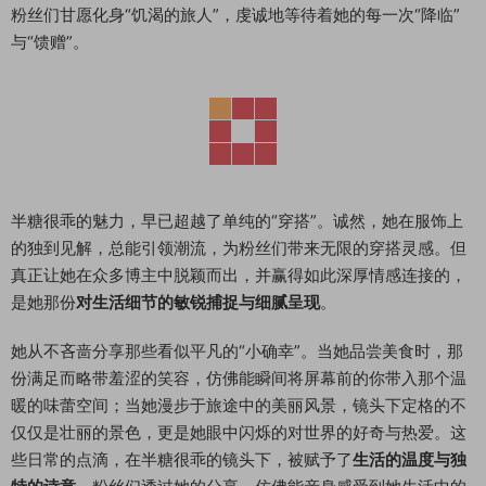
粉丝们甘愿化身“饥渴的旅人”，虔诚地等待着她的每一次“降临”
与“馈赠”。
半糖很乖的魅力，早已超越了单纯的“穿搭”。诚然，她在服饰上
的独到见解，总能引领潮流，为粉丝们带来无限的穿搭灵感。但
真正让她在众多博主中脱颖而出，并赢得如此深厚情感连接的，
是她那份
对生活细节的敏锐捕捉与细腻呈现
。
她从不吝啬分享那些看似平凡的“小确幸”。当她品尝美食时，那
份满足而略带羞涩的笑容，仿佛能瞬间将屏幕前的你带入那个温
暖的味蕾空间；当她漫步于旅途中的美丽风景，镜头下定格的不
仅仅是壮丽的景色，更是她眼中闪烁的对世界的好奇与热爱。这
些日常的点滴，在半糖很乖的镜头下，被赋予了
生活的温度与独