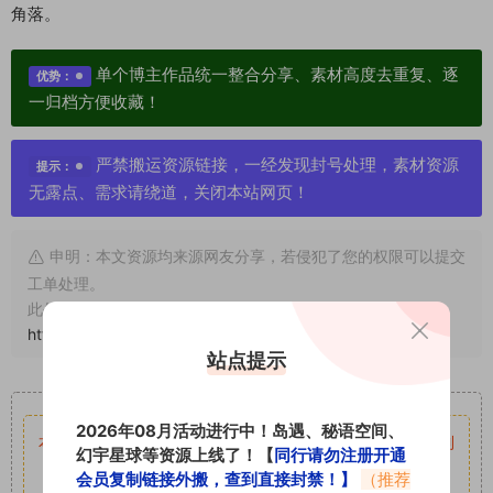
角落。
单个博主作品统一整合分享、素材高度去重复、逐
优势：
一归档方便收藏！
严禁搬运资源链接，一经发现封号处理，素材资源
提示：
无露点、需求请绕道，关闭本站网页！
申明：本文资源均来源网友分享，若侵犯了您的权限可以提交
工单处理。
此外本文章皆属于原创文章，转载请注明出处！原文链接：
https://www.abcjyw.com/18146.html
站点提示
重要声明
2026年08月活动进行中！岛遇、秘语空间、
本站资源均来自网络分享，如有侵犯你的权益请私信留言
收到
幻宇星球等资源上线了！【
同行请勿注册开通
留言后，我们会第一时间进行审核后删除。
会员复制链接外搬，查到直接封禁！】
（推荐