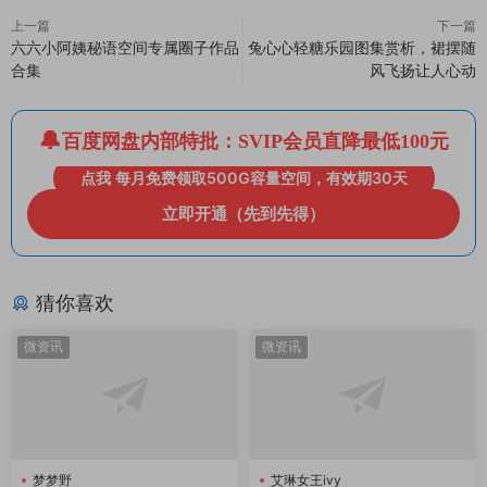
上一篇
下一篇
六六小阿姨秘语空间专属圈子作品
兔心心轻糖乐园图集赏析，裙摆随
合集
风飞扬让人心动
百度网盘内部特批：SVIP会员直降最低100元
点我 每月免费领取500G容量空间，有效期30天
立即开通（先到先得）
猜你喜欢
微资讯
微资讯
梦梦野
艾琳女王ivy