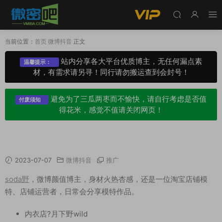
当前位置：
首页
微博抖音
正文
站内分享各大平台优质博主，无任何漏点素
温馨提示：
材，有需求请另寻！同行请勿搬运查到会封号！
避免为了三瓜两枣而不愉快，请自行考虑是否值
付废须知
得花米，感觉不值请关闭网页！
soda野 微博精选无杂图 [359V 655P 2.41 GB]
2023-07-07
微博抖音
推广
soda野
，微博颜值博主，身材火热杏感，还是一位淘宝店铺模
特、店铺运营者，日常会分享模特作品。
内衣店?月下野wild