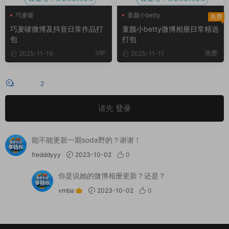
巧麦唛
童颜小betty
免费
巧麦唛微博及抖音日常作品打
童颜小betty微博相册日常精选
包
打包
VIP
免费
2025-11-19
2025-11-11
评论
2
请先
登录
能不能更新一期soda野的？谢谢！
fredddyyy
2023-10-02
0
你是说她的微博相册更新？还是？
vmba
2023-10-02
0