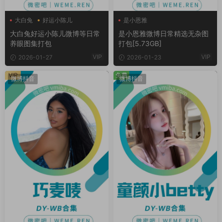
大白兔
好运小陈儿
是小恩雅
大白兔好运小陈儿微博等日常
是小恩雅微博日常精选无杂图
养眼图集打包
打包[5.73GB]
VIP
VIP
2026-01-27
2026-01-23
VIP
免费
微博抖音
微博抖音