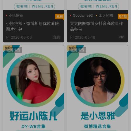
小悦悦额
Goodwife93
太太的圈
免费
04期
好太太hhh
小悦悦额 - 微博相册优质养眼
太太的圈微博及抖音高质量作
图片打包
品备份
免费
VIP
2026-06-06
2026-05-18
VIP
VIP
微博抖音
微博抖音