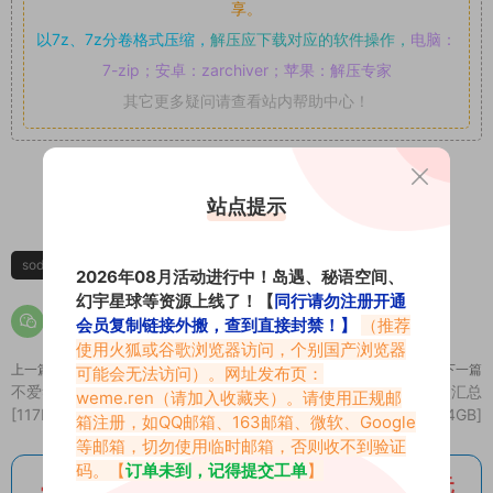
享。
以7z、7z分卷格式压缩，
解压应下载对应的软件操作，
电脑：
7-zip；安卓：zarchiver；苹果：解压专家
其它更多疑问请查看站内帮助中心！
1
0
站点提示
soda野
2026年08月活动进行中！岛遇、秘语空间、
幻宇星球等资源上线了！【
同行请勿注册开通
会员复制链接外搬，查到直接封禁！】
（推荐
使用火狐或谷歌浏览器访问，个别国产浏览器
上一篇
下一篇
可能会无法访问）。网址发布页：
不爱笑的赛琳微博精选无杂合集
SNH48团体部分定妆照汇总
weme.ren
（请加入收藏夹）。请使用正规邮
[117P-15V 205.77 MB]
[1107P 20.24GB]
箱注册，如QQ邮箱、163邮箱、微软、Google
等邮箱，切勿使用临时邮箱，否则收不到验证
码。【
订单未到，记得提交工单
】
百度网盘内部特批：SVIP会员直降最低100元