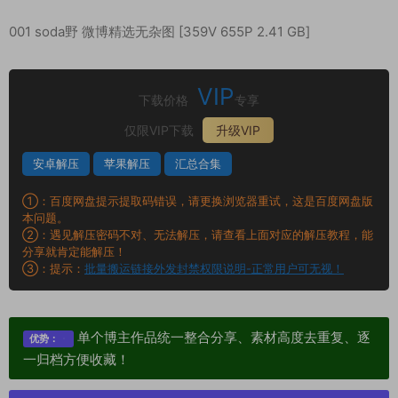
001 soda野 微博精选无杂图 [359V 655P 2.41 GB]
VIP
下载价格
专享
仅限VIP下载
升级VIP
安卓解压
苹果解压
汇总合集
①：百度网盘提示提取码错误，请更换浏览器重试，这是百度网盘版
本问题。
②：遇见解压密码不对、无法解压，请查看上面对应的解压教程，能
分享就肯定能解压！
③：提示：
批量搬运链接外发封禁权限说明-正常用户可无视！
单个博主作品统一整合分享、素材高度去重复、逐
优势：
一归档方便收藏！