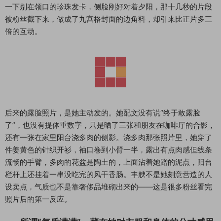
一下别在领口的珍珠发卡，侧脸刚好对着夕阳，那十几秒的片段
被粉丝截下来，做成了九宫格封面的边角料，却引来比正片多三
倍的互动。
后来的露脸照片，是她主动发的。她配文没有说“终于敢露脸
了”，也没有提体重数字，只是晒了三张和朋友在咖啡厅的合影，
还有一张在家里阳台浇多肉的侧影。浇多肉那张照片里，她穿了
件姜黄色的针织开衫，袖口卷到小臂一半，露出有点肉感但线条
流畅的手臂，多肉的花盆是陶土的，上面沾着她蹭的泥点，阳台
栏杆上还挂着一串没吃完的风干香肠。丰腴不是她刻意营造的人
设卖点，气质也不是靠奢侈品堆砌出来的——这是很多粉丝看完
照片后的第一反应。