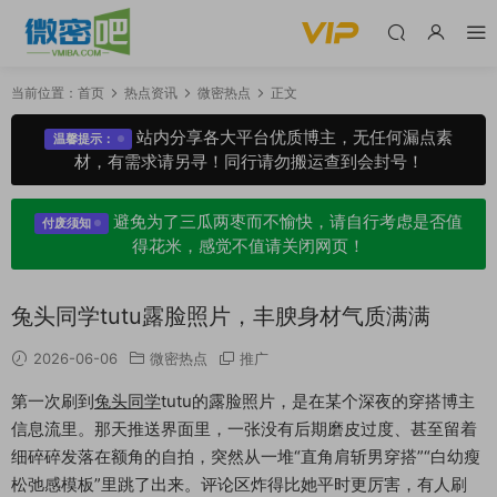
当前位置：
首页
热点资讯
微密热点
正文
站内分享各大平台优质博主，无任何漏点素
温馨提示：
材，有需求请另寻！同行请勿搬运查到会封号！
避免为了三瓜两枣而不愉快，请自行考虑是否值
付废须知
得花米，感觉不值请关闭网页！
兔头同学tutu露脸照片，丰腴身材气质满满
2026-06-06
微密热点
推广
第一次刷到
兔头同学
tutu的露脸照片，是在某个深夜的穿搭博主
信息流里。那天推送界面里，一张没有后期磨皮过度、甚至留着
细碎碎发落在额角的自拍，突然从一堆“直角肩斩男穿搭”“白幼瘦
松弛感模板”里跳了出来。评论区炸得比她平时更厉害，有人刷