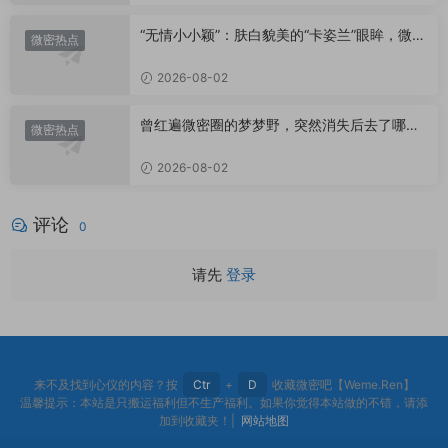
“无情小小颖”：肤白貌美的“卡姿兰”眼眸，微密
微密热点
圈里的视觉盛宴
2026-08-02
曾红遍微密圈的梦梦野，突然消失后去了哪
微密热点
里？
2026-08-02
评论
0
请先
登录
来不及找到心仪的内容？按
Ctr
+
D
收藏微密吧【Weme.Ren】
温馨提示：本站是只搬运福利但不生产福利。如果你觉得本站做的不错，请添
加到收藏夹！|
网站地图