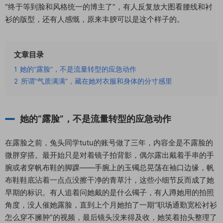
“终于等到脸和风格统一的博主了”，有人反复放大图看腰线和衬
衫的版型，还有人感慨，原来丰腴可以是这个样子的。
文章目录
1
她的“露脸”，不是流量转型的应急动作
2
所谓“气质满满”，藏在她对衣服和身体的分寸感里
她的“露脸”，不是流量转型的应急动作
在露脸之前，兔头同学tutu的账号做了三年，内容全是不露脸的
微胖穿搭。最开始只是对着镜子拍背影，偶尔露出戴着手串的手
腕或者穿帆布鞋的脚踝——手腕上的玉镯总晃荡在袖口边缘，帆
布鞋鞋底沾着一点点没擦干净的青草汁，这些小细节反而成了她
早期的标识。有人追着问她戴的是什么镯子，有人蹲她用的拍照
角度，没人催她露脸，直到上个月她拍了一期“职场通勤宽松衬衫
怎么穿不臃肿”的视频，最后镜头没来得及收，她笑着抬头整理了