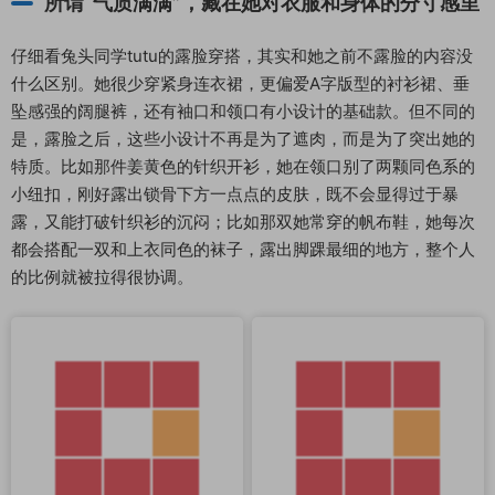
所谓“气质满满”，藏在她对衣服和身体的分寸感里
仔细看兔头同学tutu的露脸穿搭，其实和她之前不露脸的内容没
什么区别。她很少穿紧身连衣裙，更偏爱A字版型的衬衫裙、垂
坠感强的阔腿裤，还有袖口和领口有小设计的基础款。但不同的
是，露脸之后，这些小设计不再是为了遮肉，而是为了突出她的
特质。比如那件姜黄色的针织开衫，她在领口别了两颗同色系的
小纽扣，刚好露出锁骨下方一点点的皮肤，既不会显得过于暴
露，又能打破针织衫的沉闷；比如那双她常穿的帆布鞋，她每次
都会搭配一双和上衣同色的袜子，露出脚踝最细的地方，整个人
的比例就被拉得很协调。