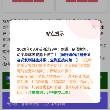
她对自己的身材也很有分寸感。她不会在镜头前刻意吸气收腹，
也不会用后期把自己的腰P得像筷子。浇多肉那张照片里，她坐
站点提示
在小椅子上，肚子上有一点点肉感的褶皱，评论区里有人说“终于
看到真实的博主了”，她回复说“褶皱是因为刚喝了一大杯冰美
式，肚子有点胀，很正常呀”。这种松弛的状态，反而比那些刻意
2026年08月活动进行中！岛遇、秘语空间、
营造的“完美身材”更能打动人。所谓气质，从来都不是瘦出来
幻宇星球等资源上线了！【
同行请勿注册开通
的，也不是靠昂贵的护肤品和化妆品堆出来的，而是你对自己的
会员复制链接外搬，查到直接封禁！】
（推荐
接纳，对生活的热爱，还有对每一件小事的认真。
使用火狐或谷歌浏览器访问，个别国产浏览器
可能会无法访问）。网址发布页：
weme.ren
（请加入收藏夹）。请使用正规邮
单个博主作品统一整合分享、素材高度去重复、逐
优势：
箱注册，如QQ邮箱、163邮箱、微软、Google
一归档方便收藏！
等邮箱，切勿使用临时邮箱，否则收不到验证
码。【
订单未到，记得提交工单
】
严禁搬运资源链接，一经发现封号处理，素材资源
提示：
无露点、需求请绕道，关闭本站网页！