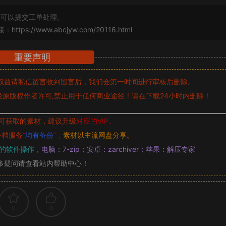
可以提交工单处理。
接：
https://www.abcjyw.com/20116.html
重要声明
权益请私信留言
收到留言后，我们会第一时间进行审核后删除。
原版权作者许可,禁止用于任何商业途径！请在下载24小时内删除！
可获取的素材，建议升级
对应的VIP。
补档服务
“
均有备份
”，
素材以主流网盘分享。
的软件操作，
电脑：7-zip；安卓：zarchiver；苹果：解压专家
多疑问请查看站内帮助中心！
0
0