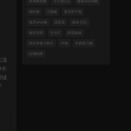
鱼神微密圈
可可西yyy
微密weme圈
相扑猫
小团嫂
露宝吃不饱
兔牙sinar酱
温柔苗
凌凌七DL
秘语空间
七七吖
奶瑶妹妹
阿尔卑香小狗子
1P狼
牛奶秋刀姨
白璃怕疼
实顶
种长
羽绒
严