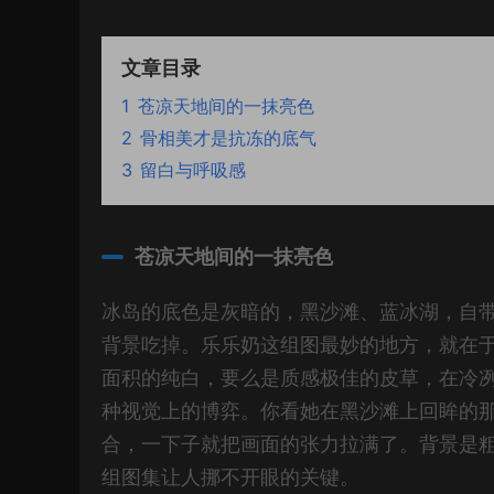
文章目录
1
苍凉天地间的一抹亮色
2
骨相美才是抗冻的底气
3
留白与呼吸感
苍凉天地间的一抹亮色
冰岛的底色是灰暗的，黑沙滩、蓝冰湖，自
背景吃掉。乐乐奶这组图最妙的地方，就在
面积的纯白，要么是质感极佳的皮草，在冷冽
种视觉上的博弈。你看她在黑沙滩上回眸的
合，一下子就把画面的张力拉满了。背景是
组图集让人挪不开眼的关键。