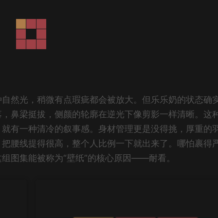
种自然光，稍微有点瑕疵都会被放大。但乐乐奶的状态确
落，鼻梁挺拔，侧颜的轮廓在逆光下像剪影一样清晰。这
，就有一种清冷的叙事感。身材管理更是没得挑，厚重的
，把腰线提得很高，整个人比例一下就出来了。哪怕裹得
组图集能被称为“壁纸”的核心原因——耐看。