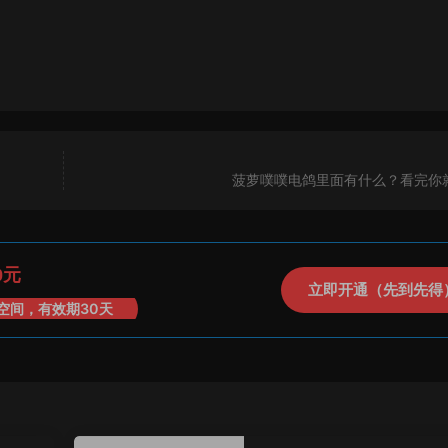
菠萝噗噗电鸽里面有什么？看完你
0元
立即开通（先到先得
空间，有效期30天