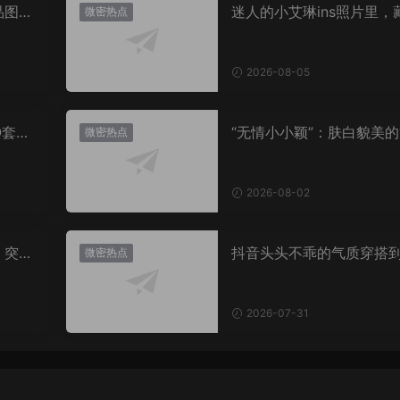
品图
迷人的小艾琳ins照片里，
微密热点
着多少不为人知的小心思
2026-08-05
Q套
“无情小小颖”：肤白貌美的
微密热点
姿兰”眼眸，微密圈里的视
盛宴
2026-08-02
，突然
抖音头头不乖的气质穿搭
微密热点
有多绝？看完想照搬整套
2026-07-31