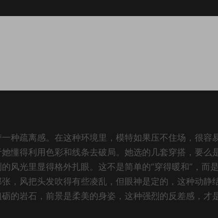
带一种疏离感。在这种环境里，模特如果压不住场，很容
于她懂得利用色彩和线条去破局。她选的几套穿搭，要么
的风光里显得格外扎眼。这不是简单的“穿得暖和”，而
那张，风把头发吹得有些凌乱，但眼神是定的，这种动静
粗砺的岩石，前景是柔美的身姿，这种强烈的反差感，才