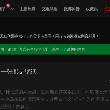
热
圈子
主播热舞
充电哄睡
微博抖音
收藏集
优
，无任何漏点素材，有需求请另寻！同行请勿搬运查到会封号！
愉快，请自行考虑是否值得花米，感觉不值请关闭网页！
每一张都是壁纸
和那种苍凉的高级感。这种地方其实很挑人，不是随便穿
在冰岛拍摄的高清图集，才明白什么叫“人与景的互相成
场视觉上的冒险。