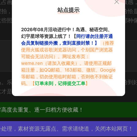
只占画面的三分之一，甚至更少。这种构图带来的呼吸感
站点提示
摆拍，而是在那个空间里生活、行走。这种松弛感，恰恰
这些照片设为壁纸时，看的不仅仅是她的颜值，更是那种
2026年08月活动进行中！岛遇、秘语空间、
幻宇星球等资源上线了！【
同行请勿注册开通
会员复制链接外搬，查到直接封禁！】
（推荐
使用火狐或谷歌浏览器访问，个别国产浏览器
可能会无法访问）。网址发布页：
weme.ren
（请加入收藏夹）。请使用正规邮
箱注册，如QQ邮箱、163邮箱、微软、Google
等邮箱，切勿使用临时邮箱，否则收不到验证
岛。乐乐奶这组片子，把那种清冷孤寂的美感演绎得恰到
码。【
订单未到，记得提交工单
】
才是这趟“冰岛遇”最值得细看的地方。
材高度去重复、逐一归档方便收藏！
号处理，素材资源无露点、需求请绕道，关闭本站网页！