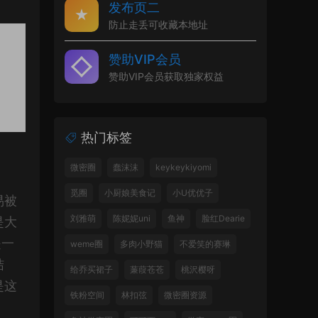
发布页二
防止走丢可收藏本地址
赞助VIP会员
赞助VIP会员获取独家权益
热门标签
微密圈
蠢沫沫
keykeykiyomi
觅圈
小厨娘美食记
小U优优子
易被
刘雅萌
陈妮妮uni
鱼神
脸红Dearie
是大
是一
weme圈
多肉小野猫
不爱笑的赛琳
结
给乔买裙子
蒹葭苍苍
桃沢樱呀
是这
铁粉空间
林扣弦
微密圈资源