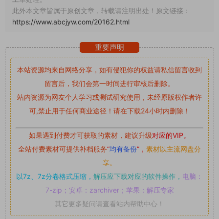
此外本文章皆属于原创文章，转载请注明出处！原文链接：
https://www.abcjyw.com/20162.html
重要声明
本站资源均来自网络分享，如有侵犯你的权益请私信留言
收到
留言后，我们会第一时间进行审核后删除。
站内资源为网友个人学习或测试研究使用，未经原版权作者许
可,禁止用于任何商业途径！请在下载24小时内删除！
如果遇到付费才可获取的素材，建议升级
对应的VIP。
全站付费素材可提供补档服务
“
均有备份
”，
素材以主流网盘分
享。
以7z、7z分卷格式压缩，
解压应下载对应的软件操作，
电脑：
7-zip；安卓：zarchiver；苹果：解压专家
其它更多疑问请查看站内帮助中心！