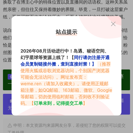
换取了在博主心中的特殊位置以及直播间的话语权。这种关系虽
然亲密，但往往又保持着微妙的界限。毕竟，一旦打破这层窗户
纸，不仅可能面临舆论的压力，反而会破坏掉这种朦胧的美感。
说白了，这就是一种在规则范围内玩得最明白的游戏。与其纠结
站点提示
他们是不是真的有什么，不如承认，这种恰到好处的距离感，恰
恰是这段关系能够维持热度且不翻车的关键。观众看个乐子，粉
2026年08月活动进行中！岛遇、秘语空间、
丝图个陪伴，博主图个发展，大家都在这个闭环里找到了自己的
幻宇星球等资源上线了！【
同行请勿注册开通
位置。
会员复制链接外搬，查到直接封禁！】
（推荐
使用火狐或谷歌浏览器访问，个别国产浏览器
单个博主作品统一整合分享、素材高度去重复、逐
可能会无法访问）。网址发布页：
优势：
weme.ren
（请加入收藏夹）。请使用正规邮
一归档方便收藏！
箱注册，如QQ邮箱、163邮箱、微软、Google
等邮箱，切勿使用临时邮箱，否则收不到验证
严禁搬运资源链接，一经发现封号处理，素材资源
提示：
码。【
订单未到，记得提交工单
】
无露点、需求请绕道，关闭本站网页！
申明：本文资源均来源网友分享，若侵犯了您的权限可以提交
工单处理。