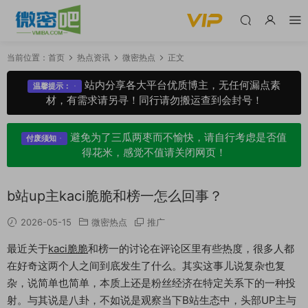
当前位置：
首页
热点资讯
微密热点
正文
站内分享各大平台优质博主，无任何漏点素
温馨提示：
材，有需求请另寻！同行请勿搬运查到会封号！
避免为了三瓜两枣而不愉快，请自行考虑是否值
付废须知
得花米，感觉不值请关闭网页！
b站up主kaci脆脆和榜一怎么回事？
2026-05-15
微密热点
推广
最近关于
kaci脆脆
和榜一的讨论在评论区里有些热度，很多人都
在好奇这两个人之间到底发生了什么。其实这事儿说复杂也复
杂，说简单也简单，本质上还是粉丝经济在特定关系下的一种投
射。与其说是八卦，不如说是观察当下B站生态中，头部UP主与