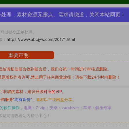
号处理，素材资源无露点、需求请绕道，关闭本站网页！
可以提交工单处理。
接：
https://www.abcjyw.com/20171.html
重要声明
权益请私信留言
收到留言后，我们会第一时间进行审核后删除。
原版权作者许可,禁止用于任何商业途径！请在下载24小时内删除！
可获取的素材，建议升级
对应的VIP。
补档服务
“
均有备份
”，
素材以主流网盘分享。
的软件操作，
电脑：7-zip；安卓：zarchiver；苹果：解压专家
多疑问请查看站内帮助中心！