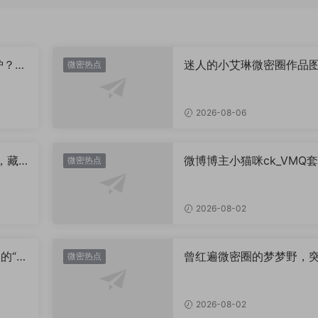
炉？颜
迷人的小艾琳微密圈作品
微密热点
片，到底有多惊艳？
2026-08-06
，藏
微博博主小猫咪ck_VMQ套
微密热点
思？
图，御系视觉魅力代表
2026-08-02
的“卡
曾红遍微密圈的梦梦野，
微密热点
视觉
消失后去了哪里？
2026-08-02