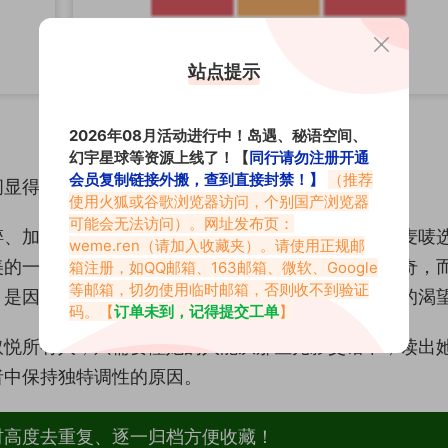
站点提示
2026年08月活动进行中！岛遇、秘语空间、
幻宇星球等资源上线了！【
同行请勿注册开通
会员复制链接外搬，查到直接封禁！】
（推荐
显得有些“格格不入”，但这恰恰是她最珍贵的地方。
使用火狐或谷歌浏览器访问，个别国产浏览器
可能会无法访问）。网址发布页：
碎、加速，用高强度的刺激来换取几秒的停留。但巧麦唛
weme.ren
（请加入收藏夹）。请使用正规邮
美的一致性。她明白，真正能留住人的，从来不是猎奇，
箱注册，如QQ邮箱、163邮箱、微软、Google
等邮箱，切勿使用临时邮箱，否则收不到验证
，是因为它触碰到了现代人内心深处对于宁静和质感的渴
码。【
订单未到，记得提交工单
】
取悦所有人，只需要懂她的人能从那些光影交错中，读出
者中保持独特调性的原因。
材高度去重复、逐一归档方便收藏！