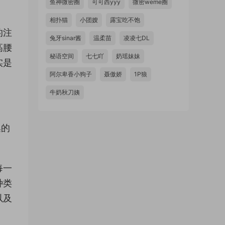
鱼神微密圈
可可西yyy
微密weme圈
相扑猫
小团嫂
露宝吃不饱
的注
兔牙sinar酱
温柔苗
凌凌七DL
高腰
秘语空间
七七吖
奶瑶妹妹
实是
阿尔卑香小狗子
聂傲娇
1P狼
牛奶秋刀姨
集的
每一
种类
以及