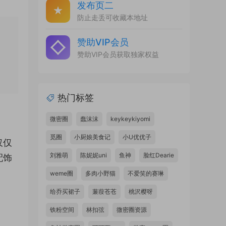
发布页二
防止走丢可收藏本地址
赞助VIP会员
赞助VIP会员获取独家权益
热门标签
微密圈
蠢沫沫
keykeykiyomi
觅圈
小厨娘美食记
小U优优子
仅仅
刘雅萌
陈妮妮uni
鱼神
脸红Dearie
配饰
weme圈
多肉小野猫
不爱笑的赛琳
给乔买裙子
蒹葭苍苍
桃沢樱呀
铁粉空间
林扣弦
微密圈资源