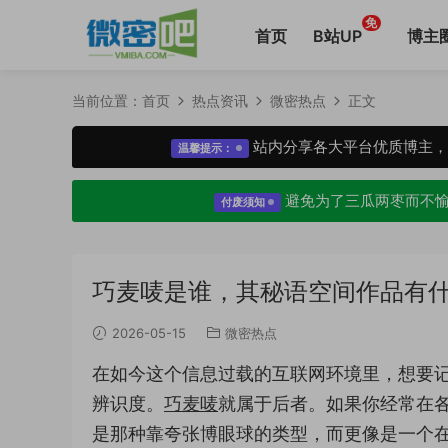
免
首页
B站UP
博主
当前位置：
首页
热点资讯
微密热点
正文
站内分享各大平台优质博主
温馨提示：
避免为了三瓜两枣而不
付废须知
巧麦唛是谁，其秘语空间作品有
2026-05-15
微密热点
在如今这个信息过载的互联网环境里，想要
辨识度。
巧麦唛
就属于后者。如果你经常在
是那种靠夸张博眼球的类型，而更像是一个