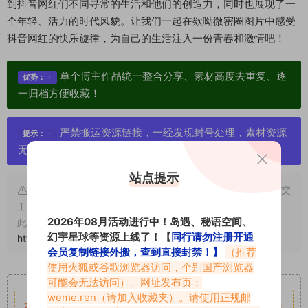
到抖音网红们不同寻常的生活和他们的创造力，同时也展现了一
个年轻、活力的时代风貌。让我们一起在欸呦微密圈图片中感受
抖音网红的快乐旋律，为自己的生活注入一份青春和激情吧！
单个博主作品统一整合分享、素材高度去重复、逐
优势：
一归档方便收藏！
严禁搬运资源链接，一经发现封号处理，素材资源
提示：
无露点、需求请绕道，关闭本站网页！
站点提示
申明：本文资源均来源网友分享，若侵犯了您的权限可以提交
工单处理。
2026年08月活动进行中！岛遇、秘语空间、
此外本文章皆属于原创文章，转载请注明出处！原文链接：
幻宇星球等资源上线了！【
同行请勿注册开通
https://www.abcjyw.com/2092.html
会员复制链接外搬，查到直接封禁！】
（推荐
使用火狐或谷歌浏览器访问，个别国产浏览器
重要声明
可能会无法访问）。网址发布页：
weme.ren
（请加入收藏夹）。请使用正规邮
本站资源均来自网络分享，如有侵犯你的权益请私信留言
收到