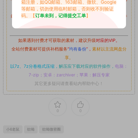
箱注册，如QQ邮箱、163邮箱、微软、Google
留言后，我们会第一时间进行审核后删除。
等邮箱，切勿使用临时邮箱，否则收不到验证
码。【
订单未到，记得提交工单
】
站内资源为网友个人学习或测试研究使用，未经原版权作者许
可,禁止用于任何商业途径！请在下载24小时内删除！
如果遇到付费才可获取的素材，建议升级
对应的VIP。
全站付费素材可提供补档服务
“
均有备份
”，
素材以主流网盘分
享。
以7z、7z分卷格式压缩，
解压应下载对应的软件操作，
电脑：
7-zip；安卓：zarchiver；苹果：解压专家
其它更多疑问请查看站内帮助中心！
0
0
小6老鼠
欸呦
欸呦微密圈