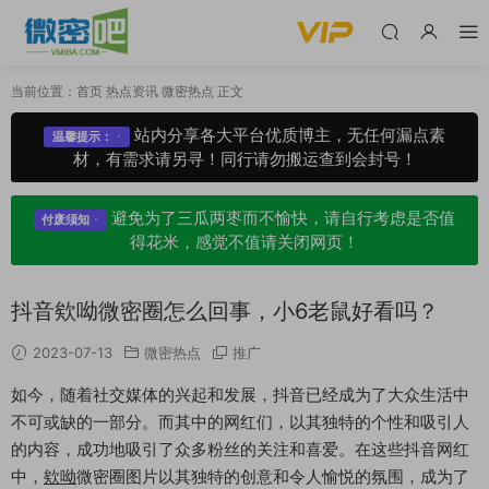
当前位置：
首页
热点资讯
微密热点
正文
站内分享各大平台优质博主，无任何漏点素
温馨提示：
材，有需求请另寻！同行请勿搬运查到会封号！
避免为了三瓜两枣而不愉快，请自行考虑是否值
付废须知
得花米，感觉不值请关闭网页！
抖音欸呦微密圈怎么回事，小6老鼠好看吗？
2023-07-13
微密热点
推广
如今，随着社交媒体的兴起和发展，抖音已经成为了大众生活中
不可或缺的一部分。而其中的网红们，以其独特的个性和吸引人
的内容，成功地吸引了众多粉丝的关注和喜爱。在这些抖音网红
中，
欸呦
微密圈图片以其独特的创意和令人愉悦的氛围，成为了