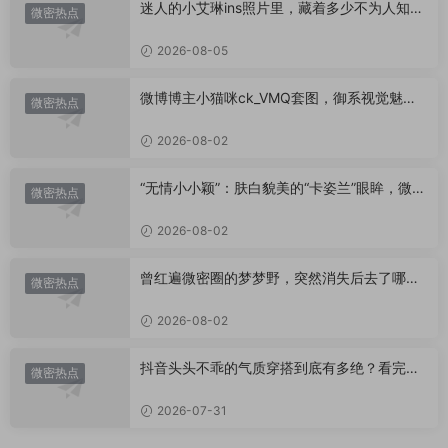
迷人的小艾琳ins照片里，藏着多少不为人知的
微密热点
小心思？
2026-08-05
微博博主小猫咪ck_VMQ套图，御系视觉魅力
微密热点
代表
2026-08-02
“无情小小颖”：肤白貌美的“卡姿兰”眼眸，微密
微密热点
圈里的视觉盛宴
2026-08-02
曾红遍微密圈的梦梦野，突然消失后去了哪
微密热点
里？
2026-08-02
抖音头头不乖的气质穿搭到底有多绝？看完想
微密热点
照搬整套
2026-07-31