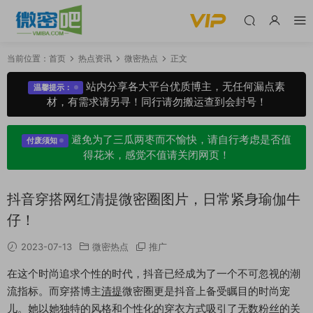
当前位置：
首页
热点资讯
微密热点
正文
站内分享各大平台优质博主，无任何漏点素
温馨提示：
材，有需求请另寻！同行请勿搬运查到会封号！
避免为了三瓜两枣而不愉快，请自行考虑是否值
付废须知
得花米，感觉不值请关闭网页！
抖音穿搭网红清提微密圈图片，日常紧身瑜伽牛
仔！
2023-07-13
微密热点
推广
在这个时尚追求个性的时代，抖音已经成为了一个不可忽视的潮
流指标。而穿搭博主
清提
微密圈更是抖音上备受瞩目的时尚宠
儿。她以她独特的风格和个性化的穿衣方式吸引了无数粉丝的关