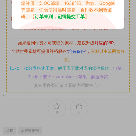
本站资源均来自网络分享，如有侵犯你的权益请私信留言
收到
箱注册，如QQ邮箱、163邮箱、微软、Google
等邮箱，切勿使用临时邮箱，否则收不到验证
留言后，我们会第一时间进行审核后删除。
码。【
订单未到，记得提交工单
】
站内资源为网友个人学习或测试研究使用，未经原版权作者许
可,禁止用于任何商业途径！请在下载24小时内删除！
如果遇到付费才可获取的素材，建议升级
对应的VIP。
全站付费素材可提供补档服务
“
均有备份
”，
素材以主流网盘分
享。
以7z、7z分卷格式压缩，
解压应下载对应的软件操作，
电脑：
7-zip；安卓：zarchiver；苹果：解压专家
其它更多疑问请查看站内帮助中心！
0
0
清提
清提微密圈