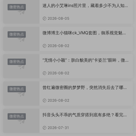
迷人的小艾琳ins照片里，藏着多少不为人知的
微密热点
小心思？
2026-08-05
微博博主小猫咪ck_VMQ套图，御系视觉魅力
微密热点
代表
2026-08-02
“无情小小颖”：肤白貌美的“卡姿兰”眼眸，微密
微密热点
圈里的视觉盛宴
2026-08-02
曾红遍微密圈的梦梦野，突然消失后去了哪
微密热点
里？
2026-08-02
抖音头头不乖的气质穿搭到底有多绝？看完想
微密热点
照搬整套
2026-07-31