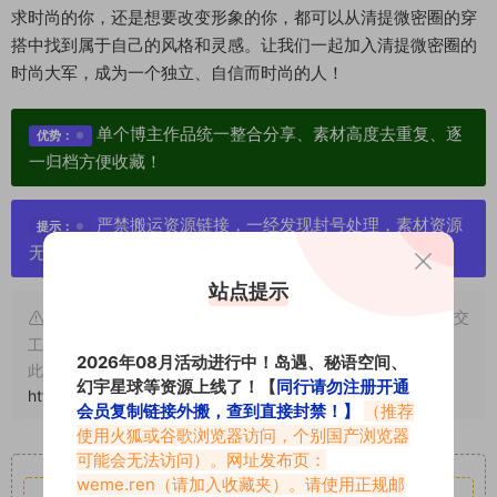
求时尚的你，还是想要改变形象的你，都可以从清提微密圈的穿
搭中找到属于自己的风格和灵感。让我们一起加入清提微密圈的
时尚大军，成为一个独立、自信而时尚的人！
单个博主作品统一整合分享、素材高度去重复、逐
优势：
一归档方便收藏！
严禁搬运资源链接，一经发现封号处理，素材资源
提示：
无露点、需求请绕道，关闭本站网页！
站点提示
申明：本文资源均来源网友分享，若侵犯了您的权限可以提交
工单处理。
2026年08月活动进行中！岛遇、秘语空间、
此外本文章皆属于原创文章，转载请注明出处！原文链接：
幻宇星球等资源上线了！【
同行请勿注册开通
https://www.abcjyw.com/2098.html
会员复制链接外搬，查到直接封禁！】
（推荐
使用火狐或谷歌浏览器访问，个别国产浏览器
重要声明
可能会无法访问）。网址发布页：
weme.ren
（请加入收藏夹）。请使用正规邮