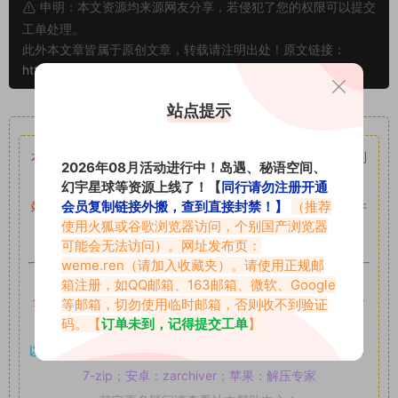
申明：本文资源均来源网友分享，若侵犯了您的权限可以提交
工单处理。
此外本文章皆属于原创文章，转载请注明出处！原文链接：
https://www.abcjyw.com/2126.html
站点提示
重要声明
本站资源均来自网络分享，如有侵犯你的权益请私信留言
收到
2026年08月活动进行中！岛遇、秘语空间、
留言后，我们会第一时间进行审核后删除。
幻宇星球等资源上线了！【
同行请勿注册开通
会员复制链接外搬，查到直接封禁！】
（推荐
站内资源为网友个人学习或测试研究使用，未经原版权作者许
使用火狐或谷歌浏览器访问，个别国产浏览器
可,禁止用于任何商业途径！请在下载24小时内删除！
可能会无法访问）。网址发布页：
weme.ren
（请加入收藏夹）。请使用正规邮
如果遇到付费才可获取的素材，建议升级
对应的VIP。
箱注册，如QQ邮箱、163邮箱、微软、Google
全站付费素材可提供补档服务
“
均有备份
”，
素材以主流网盘分
等邮箱，切勿使用临时邮箱，否则收不到验证
码。【
订单未到，记得提交工单
】
享。
以7z、7z分卷格式压缩，
解压应下载对应的软件操作，
电脑：
7-zip；安卓：zarchiver；苹果：解压专家