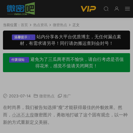
当前位置：
首页
热点资讯
微密热点
正文
站内分享各大平台优质博主，无任何漏点素
温馨提示：
材，有需求请另寻！同行请勿搬运查到会封号！
避免为了三瓜两枣而不愉快，请自行考虑是否值
付废须知
得花米，感觉不值请关闭网页！
小冰不太瘦微密图片，这也不不胖啊~
2023-07-14
微密热点
推广
在时尚界，我们被告知选择“瘦”才能获得最佳的外貌效果。然
而，
小冰不太瘦
微密图片，勇敢地打破了这个固有观念，以一种
新的方式重新定义美丽。