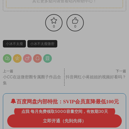
其它更多疑问请查看站内帮助中心！
0
0
小冰不太瘦
小冰不太瘦微密
上一篇
下一篇
小CC在这微密圈专属圈子作品合
抖音网红小蒋姐姐的视频好看吗？
集
百度网盘内部特批：SVIP会员直降最低100元
点我 每月免费领取500G容量空间，有效期30天
立即开通（先到先得）