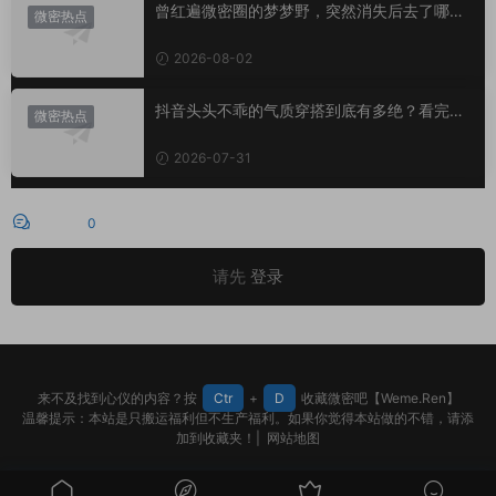
曾红遍微密圈的梦梦野，突然消失后去了哪
微密热点
里？
2026-08-02
抖音头头不乖的气质穿搭到底有多绝？看完想
微密热点
照搬整套
2026-07-31
评论
0
请先
登录
来不及找到心仪的内容？按
Ctr
+
D
收藏微密吧【Weme.Ren】
温馨提示：本站是只搬运福利但不生产福利。如果你觉得本站做的不错，请添
加到收藏夹！|
网站地图