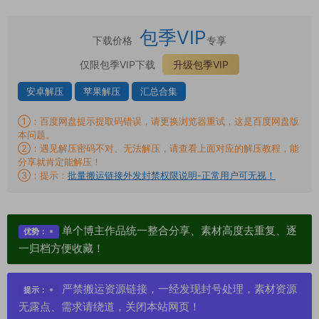
包季VIP
下载价格
专享
仅限包季VIP下载
升级包季VIP
安卓解压
苹果解压
汇总合集
①：百度网盘提示提取码错误，请更换浏览器重试，这是百度网盘版
本问题。
②：遇见解压密码不对、无法解压，请查看上面对应的解压教程，能
分享就肯定能解压！
③：提示：
批量搬运链接外发封禁权限说明-正常用户可无视！
单个博主作品统一整合分享、素材高度去重复、逐
优势：
一归档方便收藏！
严禁搬运资源链接，一经发现封号处理，素材资源
提示：
无露点、需求请绕道，关闭本站网页！