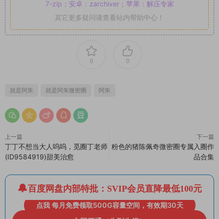
7-zip；安卓：zarchiver；苹果：解压专家
其它更多疑问请查看站内帮助中心！
6
0
就是阿朱
就是阿朱微密圈
阿朱
上一篇
下一篇
丁丁不想当大人呜呜，觅圈丁老师
粉色的猪陈佩奇微密圈专属入圈作
(ID9584919)甜美治愈
品合集
百度网盘内部特批：SVIP会员直降最低100元
点我 每月免费领取500G容量空间，有效期30天