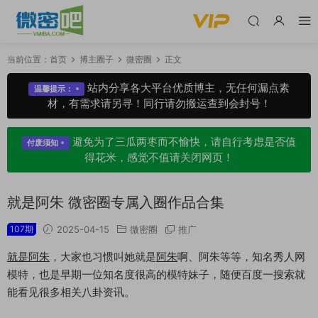
当前位置：
首页
博主圈子
微密圈
正文
站内分享各大平台优质博主，无任何漏点素
温馨提示：
材，有需求请另寻！同行请勿搬运查到会封号！
避免为了三瓜两枣而不愉快，请自行考虑是否值
付废须知
得花米，感觉不值请关闭网页！
就是阿朱 微密圈专属入圈作品合集
107期
2025-04-15
微密圈
推广
就是阿朱
，大家也习惯叫她就是
阿朱
啊、阿朱等等，知名秀人网
模特，也是早期一位知名度很高的模特妹子，随便百度一搜索就
能看见很多相关八卦资讯。