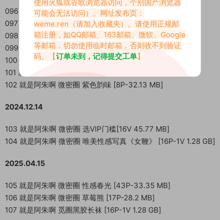
使用火狐或谷歌浏览器访问，个别国产浏览器
096 就是阿朱啊 微密圈 车技 [11P-13.18 MB]
可能会无法访问）。网址发布页：
097 就是阿朱啊 微密圈 蕾丝旗袍 [14P-15.23 MB]
weme.ren
（请加入收藏夹）。请使用正规邮
箱注册，如QQ邮箱、163邮箱、微软、Google
098 就是阿朱啊 微密圈 迷情兔子 [28P-1V 356.66 MB]
等邮箱，切勿使用临时邮箱，否则收不到验证
099 就是阿朱啊 微密圈 白色蝴蝶 [9P-5.64 MB]
码。【
订单未到，记得提交工单
】
100 就是阿朱啊 微密圈 洗个头而已[22P-17.36 MB]
101 就是阿朱啊 微密圈 下午茶甜点 [25P-23.75 MB]
102 就是阿朱啊 微密圈 紫色韵味 [8P-32.13 MB]
2024.12.14
103 就是阿朱啊 微密圈 选VIP门槛[16V 45.77 MB]
104 就是阿朱啊 微密圈 唯美性感写真《女鞭》 [16P-1V 1.28 GB]
2025.04.15
105 就是阿朱啊 微密圈 性感春光 [43P-33.35 MB]
106 就是阿朱啊 微密圈 草莓熊 [17P-28.2 MB]
107 就是阿朱啊 觅圈黑胶长袜 [16P-1V 1.28 GB]